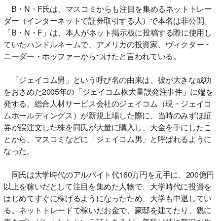
B・N・F氏は、マスコミからも注目を集めるネットトレー
ダー（インターネットで証券取引する人）で本名は非公開。
「B・N・F」は、本人がネット掲示板に投稿する際に使用し
ていたハンドルネームで、アメリカの投資家、ヴィクター・
ニーダー・ホッファーからつけたと言われている。
「ジェイコム男」という呼び名の由来は、彼が大きな成功
をおさめた2005年の「ジェイコム株大量誤発注事件」に端を
発する。総合人材サービス会社のジェイコム（現・ジェイコ
ムホールディングス）が新規上場した際に、当時のみずほ証
券が誤注文した株を同氏が大量に購入し、大金を手にしたこ
とから、マスコミなどに「ジェイコム男」と呼ばれるように
なった。
同氏は大学時代のアルバイト代160万円を元手に、200億円
以上を稼いだとして注目を集めた人物で、大学時代に投資を
はじめてすぐに稼げるようになったため、大学も中退してい
る。ネットトレードで稼いだお金で、豪邸を建てたり、親に