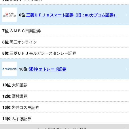
6位
三菱ＵＦＪｅスマート証券（旧：auカブコム証券）
7位
ＳＭＢＣ日興証券
8位
岡三オンライン
8位
三菱ＵＦＪモルガン・スタンレー証券
10位
SBIネオトレード証券
10位
大和証券
12位
野村證券
13位
岩井コスモ証券
14位
みずほ証券