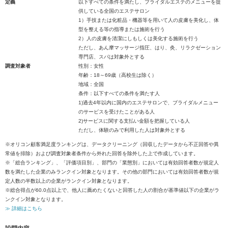
定義
以下すべての条件を満たし、ブライダルエステのメニューを提
供している全国のエステサロン
1）手技または化粧品・機器等を用いて人の皮膚を美化し、体
型を整える等の指導または施術を行う
2）人の皮膚を清潔にしもしくは美化する施術を行う
ただし、あん摩マッサージ指圧、はり、灸、リラクゼーション
専門店、スパは対象外とする
調査対象者
性別：女性
年齢：18～69歳（高校生は除く）
地域：全国
条件：以下すべての条件を満たす人
1)過去4年以内に国内のエステサロンで、ブライダルメニュー
のサービスを受けたことがある人
2)サービスに関する支払い金額を把握している人
ただし、体験のみで利用した人は対象外とする
※オリコン顧客満足度ランキングは、データクリーニング（回収したデータから不正回答や異
常値を排除）および調査対象者条件から外れた回答を除外した上で作成しています。
※「総合ランキング」、「評価項目別」、部門の「業態別」においては有効回答者数が規定人
数を満たした企業のみランクイン対象となります。その他の部門においては有効回答者数が規
定人数の半数以上の企業がランクイン対象となります。
※総合得点が60.0点以上で、他人に薦めたくないと回答した人の割合が基準値以下の企業がラ
ンクイン対象となります。
≫ 詳細はこちら