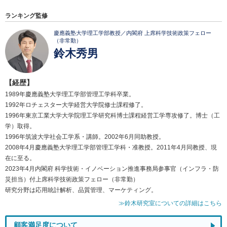
ランキング監修
慶應義塾大学理工学部教授／内閣府 上席科学技術政策フェロー
（非常勤）
鈴木秀男
【経歴】
1989年慶應義塾大学理工学部管理工学科卒業。
1992年ロチェスター大学経営大学院修士課程修了。
1996年東京工業大学大学院理工学研究科博士課程経営工学専攻修了。博士（工
学）取得。
1996年筑波大学社会工学系・講師。2002年6月同助教授。
2008年4月慶應義塾大学理工学部管理工学科・准教授。2011年4月同教授、現
在に至る。
2023年4月内閣府 科学技術・イノベーション推進事務局参事官（インフラ・防
災担当）付上席科学技術政策フェロー（非常勤）
研究分野は応用統計解析、品質管理、マーケティング。
≫鈴木研究室についての詳細はこちら
顧客満足度について