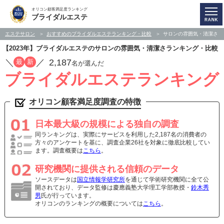
オリコン顧客満足度ランキング
ブライダルエステ
エステサロン
おすすめのブライダルエステランキング・比較
サロンの雰囲気・清潔さ
【2023年】ブライダルエステのサロンの雰囲気・清潔さランキング・比較
／
／
2,187
最
新
名が選んだ
ブライダルエステランキング
オリコン顧客満足度調査の特徴
日本最大級の規模による独自の調査
同ランキングは、実際にサービスを利用した2,187名の消費者の
方々のアンケートを基に、調査企業26社を対象に徹底比較してい
ます。調査概要は
こちら
。
研究機関に提供される信頼のデータ
ソースデータは
国立情報学研究所
を通じて学術研究機関に全て公
開されており、データ監修は慶應義塾大学理工学部教授・
鈴木秀
男
氏が行っています。
オリコンのランキングの概要については
こちら
。