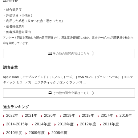
設問内容
・総合満足度
・評価項目（小項目）
・利用した感想（良かった点・悪かった点）
・他者推奨意向
・他者推奨意向理由
アンケート調査を実施した際の質問事項です。満足度評価項目のほか、該当サービスの利用状況や検討内
容を質問しています。
その他の設問内容はこちら
調査企業
apple mind（アップルマインド） | E／S（イーズ） | VAN-VEAL（ヴァン・ベール） | エステ
ティック ミス・パリ | エステティックサロン ゲラン パリ ...
その他の調査企業はこちら
過去ランキング
2022年
2021年
2020年
2019年
2018年
2017年
2016年
2014-2015年
2014年度
2013年度
2012年度
2011年度
2010年度
2009年度
2008年度