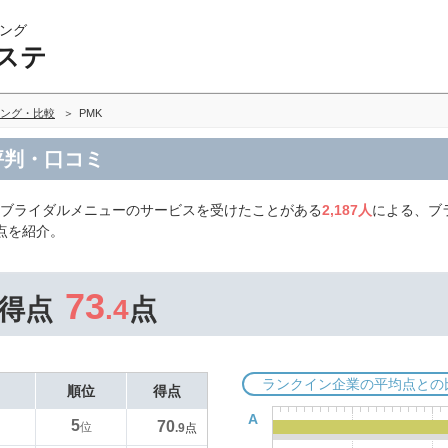
ング
ステ
ング・比較
PMK
評判・口コミ
、ブライダルメニューのサービスを受けたことがある
2,187人
による、ブ
点を紹介。
73
得点
.4
点
ランクイン企業の平均点との
順位
得点
A
5
70
位
.9
点