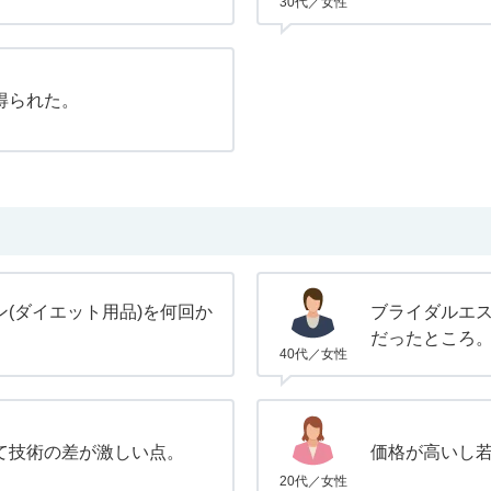
30代／女性
得られた。
(ダイエット用品)を何回か
ブライダルエ
だったところ
40代／女性
て技術の差が激しい点。
価格が高いし
20代／女性