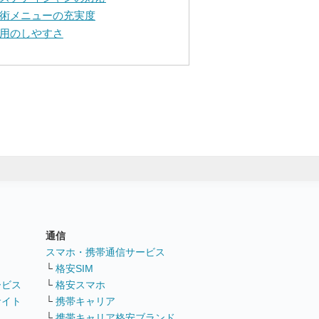
術メニューの充実度
用のしやすさ
通信
ト
スマホ・携帯通信サービス
└
格安SIM
ービス
└
格安スマホ
サイト
└
携帯キャリア
└
携帯キャリア格安ブランド