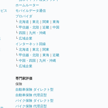
ホームルーター
ービス
モバイルデータ通信
ト
プロバイダ
└
北海道
｜
東北
｜
関東
｜
東海
└
甲信越・北陸
｜
近畿
｜
中国
└
四国
｜
九州・沖縄
職
└
広域企業
インターネット回線
遣
└
北海道
｜
東北
｜
関東
└
甲信越・北陸
｜
東海
｜
近畿
ス
└
中国・四国
｜
九州・沖縄
└
広域企業
専門家評価
ト
保険
自動車保険 ダイレクト型
自動車保険 代理店型
バイク保険 ダイレクト型
バイク保険 代理店型