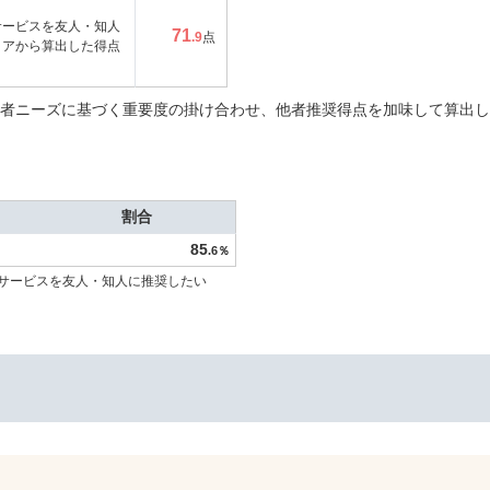
サービスを友人・知人
71
.9
点
コアから算出した得点
者ニーズに基づく重要度の掛け合わせ、他者推奨得点を加味して算出し
割合
85
.6％
サービスを友人・知人に推奨したい