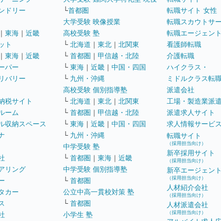
ンドリー
└
首都圏
転職サイト 女性
大学受験 映像授業
転職スカウトサ
｜
東海
｜
近畿
高校受験 塾
転職エージェン
ット
└
北海道
｜
東北
｜
北関東
看護師転職
｜
東海
｜
近畿
└
首都圏
｜
甲信越・北陸
介護転職
ーパー
└
東海
｜
近畿
｜
中国・四国
ハイクラス・
リバリー
└
九州・沖縄
ミドルクラス転
高校受験 個別指導塾
派遣会社
納税サイト
└
北海道
｜
東北
｜
北関東
工場・製造業派
ルーム
└
首都圏
｜
甲信越・北陸
派遣求人サイト
ル収納スペース
└
東海
｜
近畿
｜
中国・四国
求人情報サービ
ナ
└
九州・沖縄
転職サイト
（採用担当向け）
中学受験 塾
新卒採用サイト
社
└
首都圏
｜
東海
｜
近畿
（採用担当向け）
アリング
中学受験 個別指導塾
新卒エージェン
（採用担当向け）
ー
└
首都圏
人材紹介会社
タカー
公立中高一貫校対策 塾
（採用担当向け）
ス
└
首都圏
人材派遣会社
（採用担当向け）
社
小学生 塾