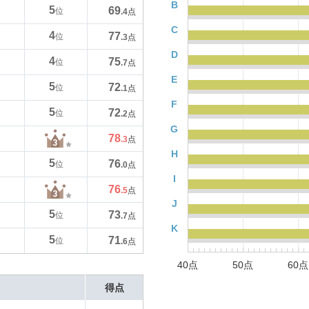
B
5
69
位
.4
点
C
4
77
位
.3
点
D
4
75
位
.7
点
E
5
72
位
.1
点
F
5
72
位
.2
点
G
78
.3
点
H
5
76
位
.0
点
I
76
.5
点
J
5
73
位
.7
点
K
5
71
位
.6
点
40点
50点
60点
得点