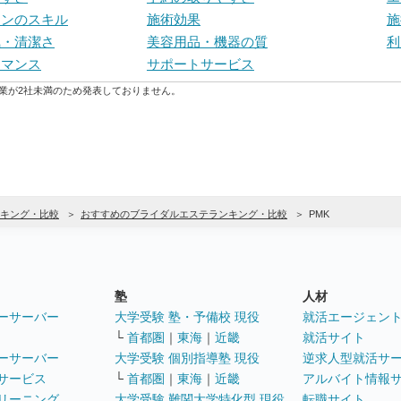
ャンのスキル
施術効果
施
気・清潔さ
美容用品・機器の質
利
ーマンス
サポートサービス
業が2社未満のため発表しておりません。
キング・比較
おすすめのブライダルエステランキング・比較
PMK
塾
人材
ーサーバー
大学受験 塾・予備校 現役
就活エージェン
└
首都圏
｜
東海
｜
近畿
就活サイト
ーサーバー
大学受験 個別指導塾 現役
逆求人型就活サ
サービス
└
首都圏
｜
東海
｜
近畿
アルバイト情報
リーニング
大学受験 難関大学特化型 現役
転職サイト