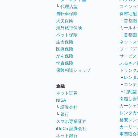
└
代理店型
コインラ
自転車保険
食材宅配
火災保険
└
首都圏
海外旅行保険
ミールキ
ペット保険
└
首都圏
生命保険
ネットス
医療保険
フードデ
がん保険
サービス
学資保険
ふるさと
保険相談ショップ
トランク
└
レンタ
└
コンテ
金融
└
宅配型
ネット証券
引越し会
NISA
カーシェ
└
証券会社
レンタカ
└
銀行
格安レン
スマホ専業証券
カーリー
iDeCo 証券会社
車買取会
ネット銀行