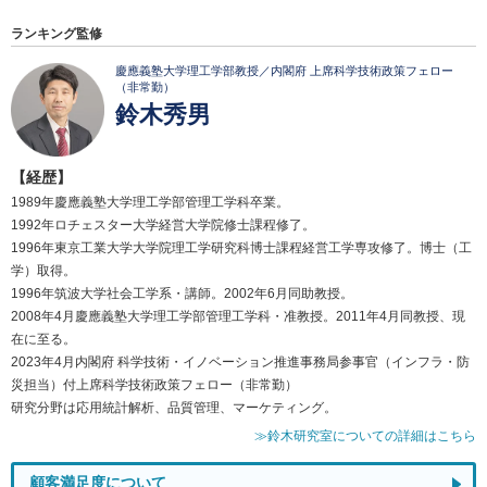
ランキング監修
慶應義塾大学理工学部教授／内閣府 上席科学技術政策フェロー
（非常勤）
鈴木秀男
【経歴】
1989年慶應義塾大学理工学部管理工学科卒業。
1992年ロチェスター大学経営大学院修士課程修了。
1996年東京工業大学大学院理工学研究科博士課程経営工学専攻修了。博士（工
学）取得。
1996年筑波大学社会工学系・講師。2002年6月同助教授。
2008年4月慶應義塾大学理工学部管理工学科・准教授。2011年4月同教授、現
在に至る。
2023年4月内閣府 科学技術・イノベーション推進事務局参事官（インフラ・防
災担当）付上席科学技術政策フェロー（非常勤）
研究分野は応用統計解析、品質管理、マーケティング。
≫鈴木研究室についての詳細はこちら
顧客満足度について