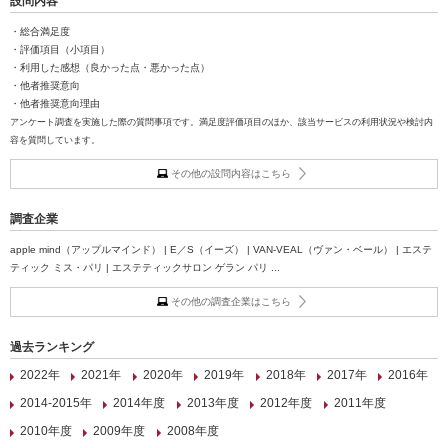
設問内容
・総合満足度
・評価項目（小項目）
・利用した感想（良かった点・悪かった点）
・他者推奨意向
・他者推奨意向理由
アンケート調査を実施した際の質問事項です。満足度評価項目のほか、該当サービスの利用状況や検討内
容を質問しています。
その他の設問内容はこちら
調査企業
apple mind（アップルマインド） | E／S（イーズ） | VAN-VEAL（ヴァン・ベール） | エステ
ティック ミス・パリ | エステティックサロン ゲラン パリ ...
その他の調査企業はこちら
過去ランキング
2022年
2021年
2020年
2019年
2018年
2017年
2016年
2014-2015年
2014年度
2013年度
2012年度
2011年度
2010年度
2009年度
2008年度