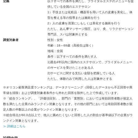
定義
以下すべての条件を満たし、ブライダルエステのメニューを提
供している全国のエステサロン
1）手技または化粧品・機器等を用いて人の皮膚を美化し、体
型を整える等の指導または施術を行う
2）人の皮膚を清潔にしもしくは美化する施術を行う
ただし、あん摩マッサージ指圧、はり、灸、リラクゼーション
専門店、スパは対象外とする
調査対象者
性別：女性
年齢：18～69歳（高校生は除く）
地域：全国
条件：以下すべての条件を満たす人
1)過去4年以内に国内のエステサロンで、ブライダルメニュー
のサービスを受けたことがある人
2)サービスに関する支払い金額を把握している人
ただし、体験のみで利用した人は対象外とする
※オリコン顧客満足度ランキングは、データクリーニング（回収したデータから不正回答や異
常値を排除）および調査対象者条件から外れた回答を除外した上で作成しています。
※「総合ランキング」、「評価項目別」、部門の「業態別」においては有効回答者数が規定人
数を満たした企業のみランクイン対象となります。その他の部門においては有効回答者数が規
定人数の半数以上の企業がランクイン対象となります。
※総合得点が60.0点以上で、他人に薦めたくないと回答した人の割合が基準値以下の企業がラ
ンクイン対象となります。
≫ 詳細はこちら