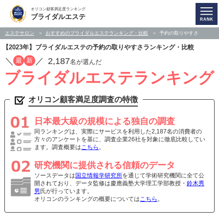
オリコン顧客満足度ランキング
ブライダルエステ
エステサロン
おすすめのブライダルエステランキング・比較
予約の取りやすさ
【2023年】ブライダルエステの予約の取りやすさランキング・比較
／
／
2,187
最
新
名が選んだ
ブライダルエステランキング
オリコン顧客満足度調査の特徴
日本最大級の規模による独自の調査
同ランキングは、実際にサービスを利用した2,187名の消費者の
方々のアンケートを基に、調査企業26社を対象に徹底比較してい
ます。調査概要は
こちら
。
研究機関に提供される信頼のデータ
ソースデータは
国立情報学研究所
を通じて学術研究機関に全て公
開されており、データ監修は慶應義塾大学理工学部教授・
鈴木秀
男
氏が行っています。
オリコンのランキングの概要については
こちら
。