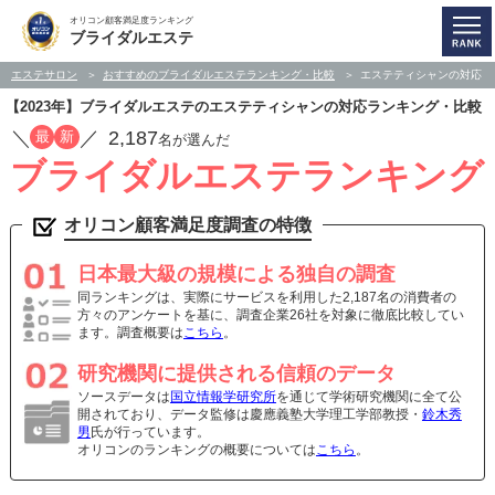
オリコン顧客満足度ランキング
ブライダルエステ
エステサロン
おすすめのブライダルエステランキング・比較
エステティシャンの対応
【2023年】ブライダルエステのエステティシャンの対応ランキング・比較
／
／
2,187
最
新
名が選んだ
ブライダルエステランキング
オリコン顧客満足度調査の特徴
日本最大級の規模による独自の調査
同ランキングは、実際にサービスを利用した2,187名の消費者の
方々のアンケートを基に、調査企業26社を対象に徹底比較してい
ます。調査概要は
こちら
。
研究機関に提供される信頼のデータ
ソースデータは
国立情報学研究所
を通じて学術研究機関に全て公
開されており、データ監修は慶應義塾大学理工学部教授・
鈴木秀
男
氏が行っています。
オリコンのランキングの概要については
こちら
。