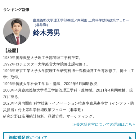
ランキング監修
慶應義塾大学理工学部教授／内閣府 上席科学技術政策フェロー
（非常勤）
鈴木秀男
【経歴】
1989年慶應義塾大学理工学部管理工学科卒業。
1992年ロチェスター大学経営大学院修士課程修了。
1996年東京工業大学大学院理工学研究科博士課程経営工学専攻修了。博士（工
学）取得。
1996年筑波大学社会工学系・講師。2002年6月同助教授。
2008年4月慶應義塾大学理工学部管理工学科・准教授。2011年4月同教授、現
在に至る。
2023年4月内閣府 科学技術・イノベーション推進事務局参事官（インフラ・防
災担当）付上席科学技術政策フェロー（非常勤）
研究分野は応用統計解析、品質管理、マーケティング。
≫鈴木研究室についての詳細はこちら
顧客満足度について