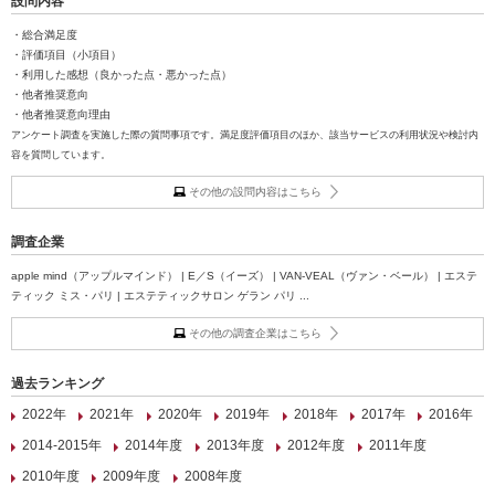
設問内容
・総合満足度
・評価項目（小項目）
・利用した感想（良かった点・悪かった点）
・他者推奨意向
・他者推奨意向理由
アンケート調査を実施した際の質問事項です。満足度評価項目のほか、該当サービスの利用状況や検討内
容を質問しています。
その他の設問内容はこちら
調査企業
apple mind（アップルマインド） | E／S（イーズ） | VAN-VEAL（ヴァン・ベール） | エステ
ティック ミス・パリ | エステティックサロン ゲラン パリ ...
その他の調査企業はこちら
過去ランキング
2022年
2021年
2020年
2019年
2018年
2017年
2016年
2014-2015年
2014年度
2013年度
2012年度
2011年度
2010年度
2009年度
2008年度