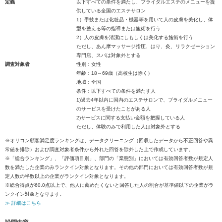
定義
以下すべての条件を満たし、ブライダルエステのメニューを提
供している全国のエステサロン
1）手技または化粧品・機器等を用いて人の皮膚を美化し、体
型を整える等の指導または施術を行う
2）人の皮膚を清潔にしもしくは美化する施術を行う
ただし、あん摩マッサージ指圧、はり、灸、リラクゼーション
専門店、スパは対象外とする
調査対象者
性別：女性
年齢：18～69歳（高校生は除く）
地域：全国
条件：以下すべての条件を満たす人
1)過去4年以内に国内のエステサロンで、ブライダルメニュー
のサービスを受けたことがある人
2)サービスに関する支払い金額を把握している人
ただし、体験のみで利用した人は対象外とする
※オリコン顧客満足度ランキングは、データクリーニング（回収したデータから不正回答や異
常値を排除）および調査対象者条件から外れた回答を除外した上で作成しています。
※「総合ランキング」、「評価項目別」、部門の「業態別」においては有効回答者数が規定人
数を満たした企業のみランクイン対象となります。その他の部門においては有効回答者数が規
定人数の半数以上の企業がランクイン対象となります。
※総合得点が60.0点以上で、他人に薦めたくないと回答した人の割合が基準値以下の企業がラ
ンクイン対象となります。
≫ 詳細はこちら