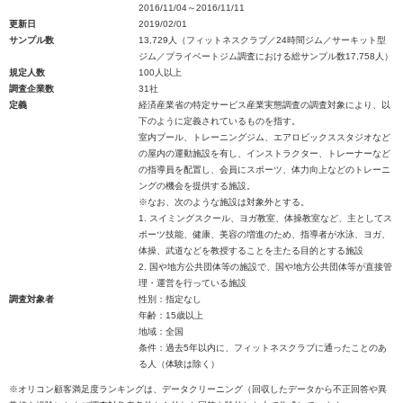
2016/11/04～2016/11/11
更新日
2019/02/01
サンプル数
13,729人（フィットネスクラブ／24時間ジム／サーキット型
ジム／プライベートジム調査における総サンプル数17,758人）
規定人数
100人以上
調査企業数
31社
定義
経済産業省の特定サービス産業実態調査の調査対象により、以
下のように定義されているものを指す。
室内プール、トレーニングジム、エアロビックススタジオなど
の屋内の運動施設を有し、インストラクター、トレーナーなど
の指導員を配置し、会員にスポーツ、体力向上などのトレーニ
ングの機会を提供する施設。
※なお、次のような施設は対象外とする。
1. スイミングスクール、ヨガ教室、体操教室など、主としてス
ポーツ技能、健康、美容の増進のため、指導者が水泳、ヨガ、
体操、武道などを教授することを主たる目的とする施設
2. 国や地方公共団体等の施設で、国や地方公共団体等が直接管
理・運営を行っている施設
調査対象者
性別：指定なし
年齢：15歳以上
地域：全国
条件：過去5年以内に、フィットネスクラブに通ったことのあ
る人（体験は除く）
※オリコン顧客満足度ランキングは、データクリーニング（回収したデータから不正回答や異