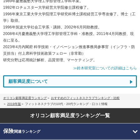
1989年慶應義塾大学理工学部管理工学科卒業。
1992年ロチェスター大学経営大学院修士課程修了。
1996年東京工業大学大学院理工学研究科博士課程経営工学専攻修了。博士（工
学）取得。
1996年筑波大学社会工学系・講師。2002年6月同助教授。
2008年4月慶應義塾大学理工学部管理工学科・准教授。2011年4月同教授、現
在に至る。
2023年4月内閣府 科学技術・イノベーション推進事務局参事官（インフラ・防
災担当）付上席科学技術政策フェロー（非常勤）
研究分野は応用統計解析、品質管理、マーケティング。
≫鈴木研究室についての詳細はこちら
顧客満足度について
オリコン顧客満足度ランキング
おすすめのフィットネスクラブランキング・比較
2019年版
フィットネスクラブの10代・20代ランキング・口コミ情報
オリコン顧客満足度
ランキング一覧
保険
関連ランキング