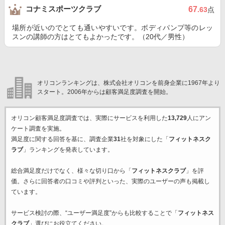
コナミスポーツクラブ
67
.63
点
場所が近いのでとても通いやすいです。ボディパンプ等のレッ
スンの講師の方はとてもよかったです。（20代／男性）
オリコンランキングは、株式会社オリコンを前身企業に1967年より
スタート。2006年からは顧客満足度調査を開始。
オリコン顧客満足度調査では、実際にサービスを利用した
13,729
人にアン
ケート調査を実施。
満足度に関する回答を基に、調査企業
31
社を対象にした「
フィットネスク
ラブ
」ランキングを発表しています。
総合満足度だけでなく、様々な切り口から「
フィットネスクラブ
」を評
価。さらに回答者の口コミや評判といった、実際のユーザーの声も掲載し
ています。
サービス検討の際、“ユーザー満足度”からも比較することで「
フィットネス
クラブ
」選びにお役立てください。