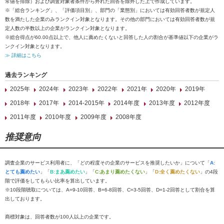
常値を排除）および調査対象者条件から外れた回答を除外した上で作成しています。
※「総合ランキング」、「評価項目別」、部門の「業態別」においては有効回答者数が規定人
数を満たした企業のみランクイン対象となります。その他の部門においては有効回答者数が規
定人数の半数以上の企業がランクイン対象となります。
※総合得点が60.00点以上で、他人に薦めたくないと回答した人の割合が基準値以下の企業がラ
ンクイン対象となります。
≫ 詳細はこちら
過去ランキング
2025年
2024年
2023年
2022年
2021年
2020年
2019年
2018年
2017年
2014-2015年
2014年度
2013年度
2012年度
2011年度
2010年度
2009年度
2008年度
推奨意向
調査企業のサービス利用者に、「どの程度その企業のサービスを推奨したいか」について「
A:
とても薦めたい
」「
B:まあ薦めたい
」「
C:あまり薦めたくない
」「
D:全く薦めたくない
」の4段
階で評価をしてもらい比率を算出しています。
※10段階聴取については、A=9-10回答、B=6-8回答、C=3-5回答、D=1-2回答として割合を算
出しております。
商標対象は、回答者数が100人以上の企業です。