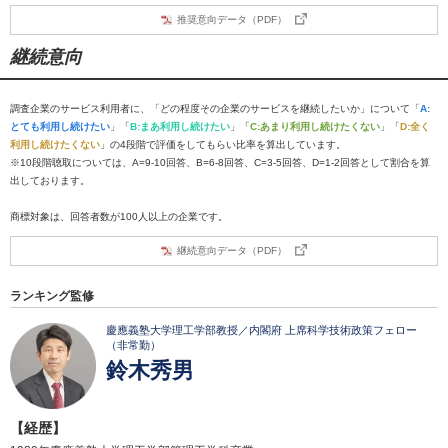
推奨意向データ（PDF）
継続意向
調査企業のサービス利用者に、「どの程度その企業のサービスを継続したいか」について「
A:
とても利用し続けたい
」「
B:まあ利用し続けたい
」「
C:あまり利用し続けたくない
」「
D:全く
利用し続けたくない
」の4段階で評価をしてもらい比率を算出しています。
※10段階聴取については、A=9-10回答、B=6-8回答、C=3-5回答、D=1-2回答として割合を算
出しております。
商標対象は、回答者数が100人以上の企業です。
継続意向データ（PDF）
ランキング監修
慶應義塾大学理工学部教授／内閣府 上席科学技術政策フェロー
（非常勤）
鈴木秀男
【経歴】