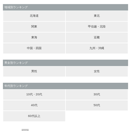
地域別ランキング
北海道
東北
関東
甲信越・北陸
東海
近畿
中国・四国
九州・沖縄
男女別ランキング
男性
女性
年代別ランキング
10代・20代
30代
40代
50代
60代以上