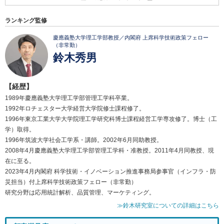
ランキング監修
慶應義塾大学理工学部教授／内閣府 上席科学技術政策フェロー
（非常勤）
鈴木秀男
【経歴】
1989年慶應義塾大学理工学部管理工学科卒業。
1992年ロチェスター大学経営大学院修士課程修了。
1996年東京工業大学大学院理工学研究科博士課程経営工学専攻修了。博士（工
学）取得。
1996年筑波大学社会工学系・講師。2002年6月同助教授。
2008年4月慶應義塾大学理工学部管理工学科・准教授。2011年4月同教授、現
在に至る。
2023年4月内閣府 科学技術・イノベーション推進事務局参事官（インフラ・防
災担当）付上席科学技術政策フェロー（非常勤）
研究分野は応用統計解析、品質管理、マーケティング。
≫鈴木研究室についての詳細はこちら