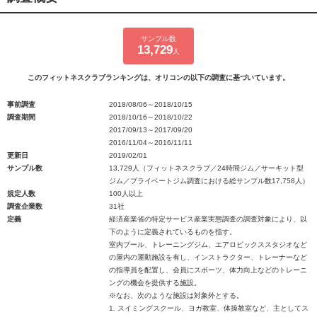
サンプル数
13,729
人
このフィットネスクラブランキングは、オリコンの以下の調査に基づいています。
事前調査
2018/08/06～2018/10/15
調査期間
2018/10/16～2018/10/22
2017/09/13～2017/09/20
2016/11/04～2016/11/11
更新日
2019/02/01
サンプル数
13,729人（フィットネスクラブ／24時間ジム／サーキット型
ジム／プライベートジム調査における総サンプル数17,758人）
規定人数
100人以上
調査企業数
31社
定義
経済産業省の特定サービス産業実態調査の調査対象により、以
下のように定義されているものを指す。
室内プール、トレーニングジム、エアロビックススタジオなど
の屋内の運動施設を有し、インストラクター、トレーナーなど
の指導員を配置し、会員にスポーツ、体力向上などのトレーニ
ングの機会を提供する施設。
※なお、次のような施設は対象外とする。
1. スイミングスクール、ヨガ教室、体操教室など、主としてス