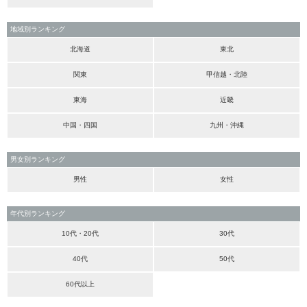
地域別ランキング
北海道
東北
関東
甲信越・北陸
東海
近畿
中国・四国
九州・沖縄
男女別ランキング
男性
女性
年代別ランキング
10代・20代
30代
40代
50代
60代以上