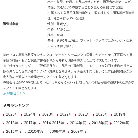
ポーツ技能、健康、美容の増進のため、指導者が水泳、ヨガ、
体操、武道などを教授することを主たる目的とする施設
2. 国や地方公共団体等の施設で、国や地方公共団体等が直接管
理・運営を行っている施設
調査対象者
性別：指定なし
年齢：15歳以上
地域：全国
条件：過去5年以内に、フィットネスクラブに通ったことのあ
る人（体験は除く）
※オリコン顧客満足度ランキングは、データクリーニング（回収したデータから不正回答や異
常値を排除）および調査対象者条件から外れた回答を除外した上で作成しています。
※「総合ランキング」、「評価項目別」、部門の「業態別」においては有効回答者数が規定人
数を満たした企業のみランクイン対象となります。その他の部門においては有効回答者数が規
定人数の半数以上の企業がランクイン対象となります。
※総合得点が60.00点以上で、他人に薦めたくないと回答した人の割合が基準値以下の企業がラ
ンクイン対象となります。
≫ 詳細はこちら
過去ランキング
2025年
2024年
2023年
2022年
2021年
2020年
2019年
2018年
2017年
2014-2015年
2014年度
2013年度
2012年度
2011年度
2010年度
2009年度
2008年度