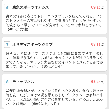
東急スポーツオアシス
69
.25
点
身体の悩みに応じてトレーニングプランを組んでくれる。イン
ストラクターの方は接しやすくて説明もとてもわかりやすい。
初級から上級までコースが分かれているので参加しやすい。
（40代／女性）
ホリデイスポーツクラブ
68
.86
点
好きなときに通えて、スタジオにも自由に参加できて、楽し
く、運動できるから。お風呂にゆっくり入るだけでもリラック
スできたから。マラソン大会などのイベントにジムぐるみで参
加して、楽しかった。（30代／女性）
ティップネス
68
.84
点
10年以上会員だが、入っていて良かったと思う。熱心に通った
時もあったが、今は体調も悪くあまりプログラムには参加出来
ないが、お風呂や軽いアクアに参加している。辞めたいと思っ
たことは無い。（60代以上／女性）