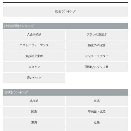
総合ランキング
評価項目別ランキング
入会手続き
プランの豊富さ
コストパフォーマンス
施設の清潔度
施設の充実度
インストラクター
スタッフ
適切なスタッフ数
通いやすさ
地域別ランキング
北海道
東北
関東
甲信越・北陸
東海
近畿