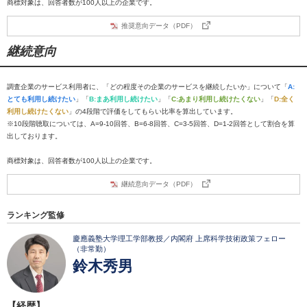
商標対象は、回答者数が100人以上の企業です。
推奨意向データ（PDF）
継続意向
調査企業のサービス利用者に、「どの程度その企業のサービスを継続したいか」について「
A:
とても利用し続けたい
」「
B:まあ利用し続けたい
」「
C:あまり利用し続けたくない
」「
D:全く
利用し続けたくない
」の4段階で評価をしてもらい比率を算出しています。
※10段階聴取については、A=9-10回答、B=6-8回答、C=3-5回答、D=1-2回答として割合を算
出しております。
商標対象は、回答者数が100人以上の企業です。
継続意向データ（PDF）
ランキング監修
慶應義塾大学理工学部教授／内閣府 上席科学技術政策フェロー
（非常勤）
鈴木秀男
【経歴】