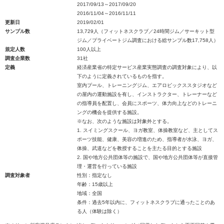
2017/09/13～2017/09/20
2016/11/04～2016/11/11
更新日
2019/02/01
サンプル数
13,729人（フィットネスクラブ／24時間ジム／サーキット型
ジム／プライベートジム調査における総サンプル数17,758人）
規定人数
100人以上
調査企業数
31社
定義
経済産業省の特定サービス産業実態調査の調査対象により、以
下のように定義されているものを指す。
室内プール、トレーニングジム、エアロビックススタジオなど
の屋内の運動施設を有し、インストラクター、トレーナーなど
の指導員を配置し、会員にスポーツ、体力向上などのトレーニ
ングの機会を提供する施設。
※なお、次のような施設は対象外とする。
1. スイミングスクール、ヨガ教室、体操教室など、主としてス
ポーツ技能、健康、美容の増進のため、指導者が水泳、ヨガ、
体操、武道などを教授することを主たる目的とする施設
2. 国や地方公共団体等の施設で、国や地方公共団体等が直接管
理・運営を行っている施設
調査対象者
性別：指定なし
年齢：15歳以上
地域：全国
条件：過去5年以内に、フィットネスクラブに通ったことのあ
る人（体験は除く）