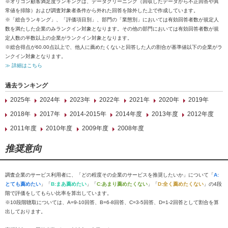
※オリコン顧客満足度ランキングは、データクリーニング（回収したデータから不正回答や異
常値を排除）および調査対象者条件から外れた回答を除外した上で作成しています。
※「総合ランキング」、「評価項目別」、部門の「業態別」においては有効回答者数が規定人
数を満たした企業のみランクイン対象となります。その他の部門においては有効回答者数が規
定人数の半数以上の企業がランクイン対象となります。
※総合得点が60.00点以上で、他人に薦めたくないと回答した人の割合が基準値以下の企業がラ
ンクイン対象となります。
≫ 詳細はこちら
過去ランキング
2025年
2024年
2023年
2022年
2021年
2020年
2019年
2018年
2017年
2014-2015年
2014年度
2013年度
2012年度
2011年度
2010年度
2009年度
2008年度
推奨意向
調査企業のサービス利用者に、「どの程度その企業のサービスを推奨したいか」について「
A:
とても薦めたい
」「
B:まあ薦めたい
」「
C:あまり薦めたくない
」「
D:全く薦めたくない
」の4段
階で評価をしてもらい比率を算出しています。
※10段階聴取については、A=9-10回答、B=6-8回答、C=3-5回答、D=1-2回答として割合を算
出しております。