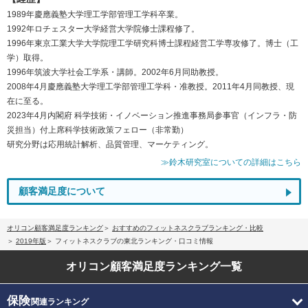
1989年慶應義塾大学理工学部管理工学科卒業。
1992年ロチェスター大学経営大学院修士課程修了。
1996年東京工業大学大学院理工学研究科博士課程経営工学専攻修了。博士（工
学）取得。
1996年筑波大学社会工学系・講師。2002年6月同助教授。
2008年4月慶應義塾大学理工学部管理工学科・准教授。2011年4月同教授、現
在に至る。
2023年4月内閣府 科学技術・イノベーション推進事務局参事官（インフラ・防
災担当）付上席科学技術政策フェロー（非常勤）
研究分野は応用統計解析、品質管理、マーケティング。
≫鈴木研究室についての詳細はこちら
顧客満足度について
オリコン顧客満足度ランキング
おすすめのフィットネスクラブランキング・比較
2019年版
フィットネスクラブの東北ランキング・口コミ情報
オリコン顧客満足度
ランキング一覧
保険
関連ランキング