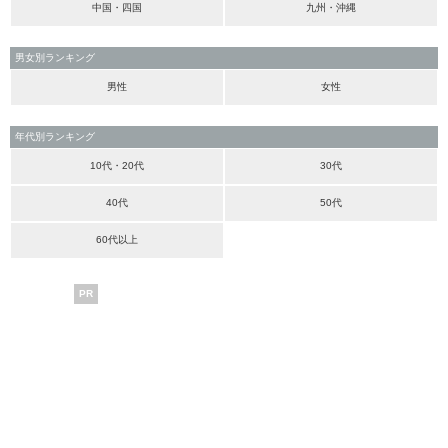
中国・四国
九州・沖縄
男女別ランキング
男性
女性
年代別ランキング
10代・20代
30代
40代
50代
60代以上
PR