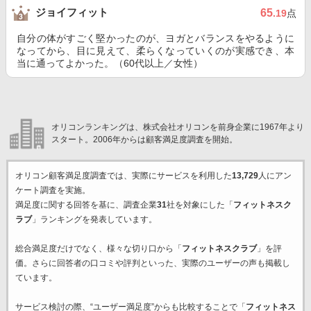
ジョイフィット
65
.19
点
自分の体がすごく堅かったのが、ヨガとバランスをやるように
なってから、目に見えて、柔らくなっていくのが実感でき、本
当に通ってよかった。（60代以上／女性）
オリコンランキングは、株式会社オリコンを前身企業に1967年より
スタート。2006年からは顧客満足度調査を開始。
オリコン顧客満足度調査では、実際にサービスを利用した
13,729
人にアン
ケート調査を実施。
満足度に関する回答を基に、調査企業
31
社を対象にした「
フィットネスク
ラブ
」ランキングを発表しています。
総合満足度だけでなく、様々な切り口から「
フィットネスクラブ
」を評
価。さらに回答者の口コミや評判といった、実際のユーザーの声も掲載し
ています。
サービス検討の際、“ユーザー満足度”からも比較することで「
フィットネス