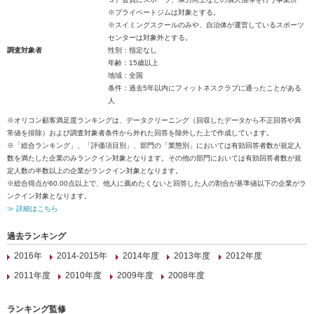
※プライベートジムは対象とする。
※スイミングスクールのみや、自治体が運営しているスポーツ
センターは対象外とする。
調査対象者
性別：指定なし
年齢：15歳以上
地域：全国
条件：過去5年以内にフィットネスクラブに通ったことがある
人
※オリコン顧客満足度ランキングは、データクリーニング（回収したデータから不正回答や異
常値を排除）および調査対象者条件から外れた回答を除外した上で作成しています。
※「総合ランキング」、「評価項目別」、部門の「業態別」においては有効回答者数が規定人
数を満たした企業のみランクイン対象となります。その他の部門においては有効回答者数が規
定人数の半数以上の企業がランクイン対象となります。
※総合得点が60.00点以上で、他人に薦めたくないと回答した人の割合が基準値以下の企業がラ
ンクイン対象となります。
≫ 詳細はこちら
過去ランキング
2016年
2014-2015年
2014年度
2013年度
2012年度
2011年度
2010年度
2009年度
2008年度
ランキング監修