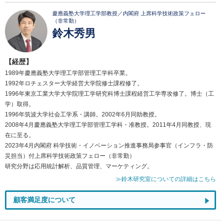
慶應義塾大学理工学部教授／内閣府 上席科学技術政策フェロー
（非常勤）
鈴木秀男
【経歴】
1989年慶應義塾大学理工学部管理工学科卒業。
1992年ロチェスター大学経営大学院修士課程修了。
1996年東京工業大学大学院理工学研究科博士課程経営工学専攻修了。博士（工
学）取得。
1996年筑波大学社会工学系・講師。2002年6月同助教授。
2008年4月慶應義塾大学理工学部管理工学科・准教授。2011年4月同教授、現
在に至る。
2023年4月内閣府 科学技術・イノベーション推進事務局参事官（インフラ・防
災担当）付上席科学技術政策フェロー（非常勤）
研究分野は応用統計解析、品質管理、マーケティング。
≫鈴木研究室についての詳細はこちら
顧客満足度について