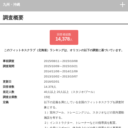
九州・沖縄
調査概要
回答者総数
14,378
人
このフィットネスクラブ（北海道）ランキングは、オリコンの以下の調査に基づいています。
事前調査
2015/08/11～2015/10/08
調査期間
2015/10/09～2015/10/21
2014/11/06～2014/11/09
2013/10/02～2013/10/07
更新日
2016/02/01
回答者数
14,378人
規定人数
40人以上 20人以上 （スタジオ/プール）
調査企業数
15社
定義
以下の定義を満たしている全国のフィットネスクラブを調査対
象とする。
１）室内プール、トレーニングジム、スタジオなどの室内運動
施設を有する。
２）インストラクター、トレーナーなどの指導員を配置。
３）会員にスポーツ、体力向上などの個人指導を行う事業所