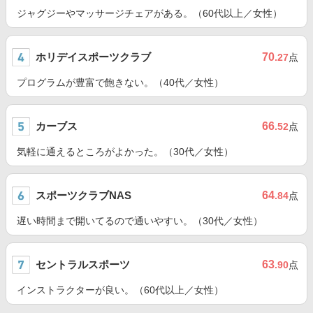
ジャグジーやマッサージチェアがある。（60代以上／女性）
ホリデイスポーツクラブ
70
.27
点
プログラムが豊富で飽きない。（40代／女性）
カーブス
66
.52
点
気軽に通えるところがよかった。（30代／女性）
スポーツクラブNAS
64
.84
点
遅い時間まで開いてるので通いやすい。（30代／女性）
セントラルスポーツ
63
.90
点
インストラクターが良い。（60代以上／女性）