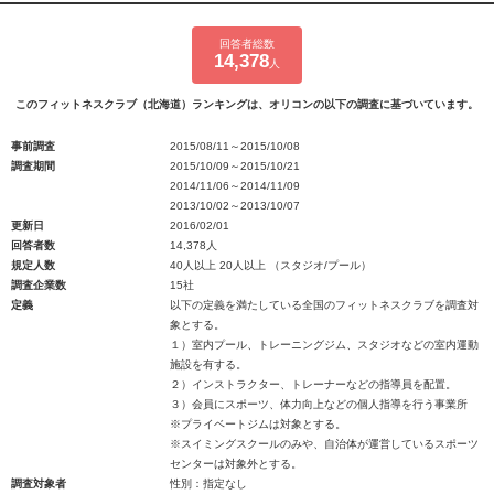
回答者総数
14,378
人
このフィットネスクラブ（北海道）ランキングは、オリコンの以下の調査に基づいています。
事前調査
2015/08/11～2015/10/08
調査期間
2015/10/09～2015/10/21
2014/11/06～2014/11/09
2013/10/02～2013/10/07
更新日
2016/02/01
回答者数
14,378人
規定人数
40人以上 20人以上 （スタジオ/プール）
調査企業数
15社
定義
以下の定義を満たしている全国のフィットネスクラブを調査対
象とする。
１）室内プール、トレーニングジム、スタジオなどの室内運動
施設を有する。
２）インストラクター、トレーナーなどの指導員を配置。
３）会員にスポーツ、体力向上などの個人指導を行う事業所
※プライベートジムは対象とする。
※スイミングスクールのみや、自治体が運営しているスポーツ
センターは対象外とする。
調査対象者
性別：指定なし