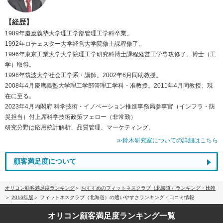
【経歴】
1989年慶應義塾大学理工学部管理工学科卒業。
1992年ロチェスター大学経営大学院修士課程修了。
1996年東京工業大学大学院理工学研究科博士課程経営工学専攻修了。博士（工
学）取得。
1996年筑波大学社会工学系・講師。2002年6月同助教授。
2008年4月慶應義塾大学理工学部管理工学科・准教授。2011年4月同教授、現
在に至る。
2023年4月内閣府 科学技術・イノベーション推進事務局参事官（インフラ・防
災担当）付上席科学技術政策フェロー（非常勤）
研究分野は応用統計解析、品質管理、マーケティング。
≫鈴木研究室についての詳細はこちら
顧客満足度について
オリコン顧客満足度ランキング
おすすめのフィットネスクラブ（北海道）ランキング・比較
2016年版
フィットネスクラブ（北海道）の通いやすさランキング・口コミ情報
オリコン顧客満足度
ランキング一覧