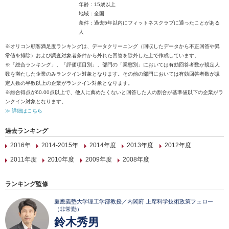
年齢：15歳以上
地域：全国
条件：過去5年以内にフィットネスクラブに通ったことがある
人
※オリコン顧客満足度ランキングは、データクリーニング（回収したデータから不正回答や異
常値を排除）および調査対象者条件から外れた回答を除外した上で作成しています。
※「総合ランキング」、「評価項目別」、部門の「業態別」においては有効回答者数が規定人
数を満たした企業のみランクイン対象となります。その他の部門においては有効回答者数が規
定人数の半数以上の企業がランクイン対象となります。
※総合得点が60.00点以上で、他人に薦めたくないと回答した人の割合が基準値以下の企業がラ
ンクイン対象となります。
≫ 詳細はこちら
過去ランキング
2016年
2014-2015年
2014年度
2013年度
2012年度
2011年度
2010年度
2009年度
2008年度
ランキング監修
慶應義塾大学理工学部教授／内閣府 上席科学技術政策フェロー
（非常勤）
鈴木秀男