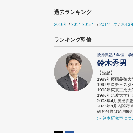
過去ランキング
2016年
/
2014-2015年
/
2014年度
/
2013
ランキング監修
慶應義塾大学理工学
鈴木秀男
【経歴】
1989年慶應義塾
1992年ロチェス
1996年東京工業
1996年筑波大学
2008年4月慶應
2023年4月内閣
研究分野は応用統
≫ 鈴木研究室につ