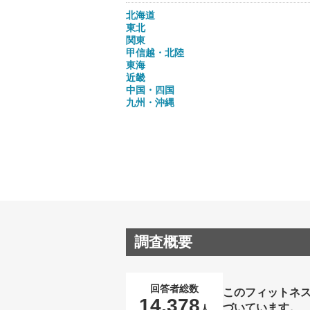
北海道
東北
関東
甲信越・北陸
東海
近畿
中国・四国
九州・沖縄
調査概要
回答者総数
このフィットネ
14,378
づいています。
人