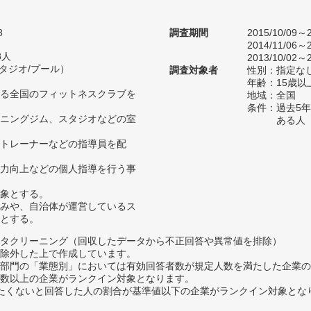
8
調査期間
2015/10/09～2
2014/11/06～2
8人
2013/10/02～2
スタジオ/プール）
調査対象者
性別：指定な
年齢：15歳以
る全国のフィットネスクラブを
地域：全国
条件：過去5
ニングジム、スタジオなどの室
ある人
トレーナーなどの指導員を配
力向上などの個人指導を行う事
象とする。
みや、自治体が運営しているス
とする。
タクリーニング（回収したデータから不正回答や異常値を排除）
除外した上で作成しています。
部門の「業態別」においては有効回答者数が規定人数を満たした企業の
数以上の企業がランクイン対象となります。
薦めたくないと回答した人の割合が基準値以下の企業がランクイン対象とな