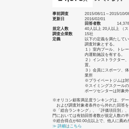
事前調査
2015/08/11～2015/10/0
更新日
2016/02/01
回答者数
14,37
規定人数
40人以上 20人以上 （
調査企業数
15社
定義
以下の定義を満たしてい
調査対象とする。
１）室内プール、トレー
内運動施設を有する。
２）インストラクター、
置。
３）会員にスポーツ、体
業所
※プライベートジムは対
※スイミングスクールの
ポーツセンターは対象外
※オリコン顧客満足度ランキングは、デー
および調査対象者条件から外れた回答を
※「総合ランキング」、「評価項目別」、
門においては有効回答者数が規定人数の半
※総合得点が60.00点以上で、他人に
≫ 詳細はこちら