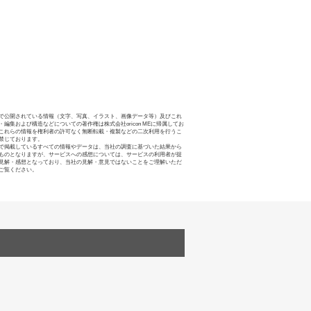
で公開されている情報（文字、写真、イラスト、画像データ等）及びこれ
・編集および構造などについての著作権は株式会社oricon MEに帰属してお
これらの情報を権利者の許可なく無断転載・複製などの二次利用を行うこ
禁じております。
で掲載しているすべての情報やデータは、当社の調査に基づいた結果から
ものとなりますが、サービスへの感想については、サービスの利用者が提
見解・感想となっており、当社の見解・意見ではないことをご理解いただ
ご覧ください。