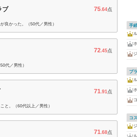
75
ラブ
.64
点
が良かった。（50代／男性）
手
72
.45
点
50代／男性）
プ
71
ブ
.91
点
こと。（60代以上／男性）
コ
71
.68
点