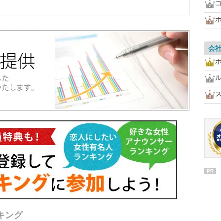
会
PR
キング