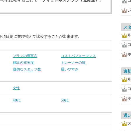
からも比較することで「
フィットネスクラブ（北海道）
」
ス
を項目別に並び替えて比較することが出来ます。
プランの豊富さ
コストパフォーマンス
施設の充実度
トレーナーの質
適切なスタッフ数
通いやすさ
適
女性
40代
50代
通