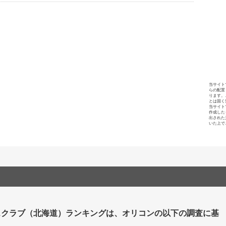
当サイト
らの配置
ります。
とは固く
当サイト
作成した
出された
いた上で
スクラブ（北海道）ランキングは、オリコンの以下の調査に基