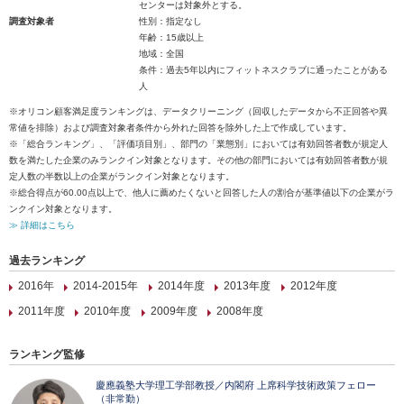
センターは対象外とする。
調査対象者
性別：指定なし
年齢：15歳以上
地域：全国
条件：過去5年以内にフィットネスクラブに通ったことがある
人
※オリコン顧客満足度ランキングは、データクリーニング（回収したデータから不正回答や異
常値を排除）および調査対象者条件から外れた回答を除外した上で作成しています。
※「総合ランキング」、「評価項目別」、部門の「業態別」においては有効回答者数が規定人
数を満たした企業のみランクイン対象となります。その他の部門においては有効回答者数が規
定人数の半数以上の企業がランクイン対象となります。
※総合得点が60.00点以上で、他人に薦めたくないと回答した人の割合が基準値以下の企業がラ
ンクイン対象となります。
≫ 詳細はこちら
過去ランキング
2016年
2014-2015年
2014年度
2013年度
2012年度
2011年度
2010年度
2009年度
2008年度
ランキング監修
慶應義塾大学理工学部教授／内閣府 上席科学技術政策フェロー
（非常勤）