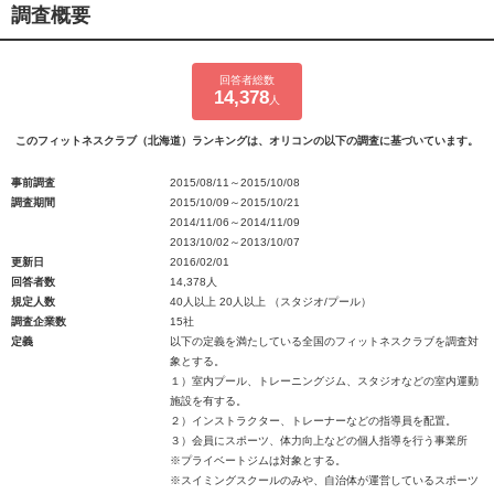
調査概要
回答者総数
14,378
人
このフィットネスクラブ（北海道）ランキングは、オリコンの以下の調査に基づいています。
事前調査
2015/08/11～2015/10/08
調査期間
2015/10/09～2015/10/21
2014/11/06～2014/11/09
2013/10/02～2013/10/07
更新日
2016/02/01
回答者数
14,378人
規定人数
40人以上 20人以上 （スタジオ/プール）
調査企業数
15社
定義
以下の定義を満たしている全国のフィットネスクラブを調査対
象とする。
１）室内プール、トレーニングジム、スタジオなどの室内運動
施設を有する。
２）インストラクター、トレーナーなどの指導員を配置。
３）会員にスポーツ、体力向上などの個人指導を行う事業所
※プライベートジムは対象とする。
※スイミングスクールのみや、自治体が運営しているスポーツ