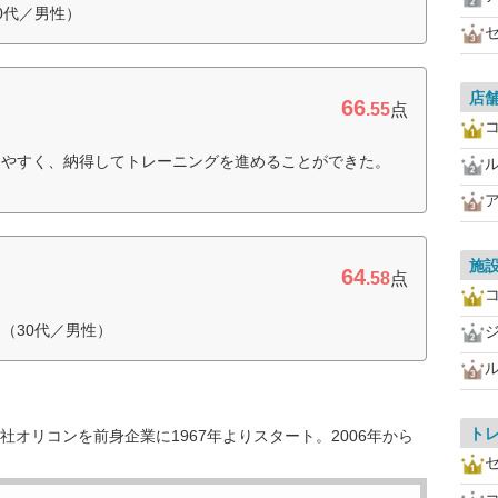
0代／男性）
店
66
.55
点
りやすく、納得してトレーニングを進めることができた。
施
64
.58
点
（30代／男性）
ト
オリコンを前身企業に1967年よりスタート。2006年から