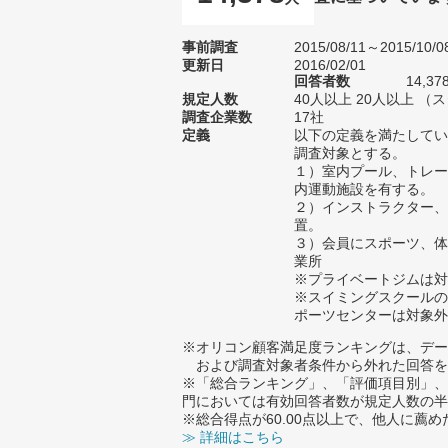
事前調査
2015/08/11～2015/10/0
更新日
2016/02/01
回答者数
14,37
規定人数
40人以上 20人以上 （
調査企業数
17社
定義
以下の定義を満たしてい
調査対象とする。
１）室内プール、トレー
内運動施設を有する。
２）インストラクター、
置。
３）会員にスポーツ、体
業所
※プライベートジムは対
※スイミングスクールの
ポーツセンターは対象外
※オリコン顧客満足度ランキングは、デー
および調査対象者条件から外れた回答を
※「総合ランキング」、「評価項目別」、
門においては有効回答者数が規定人数の半
※総合得点が60.00点以上で、他人に
≫ 詳細はこちら