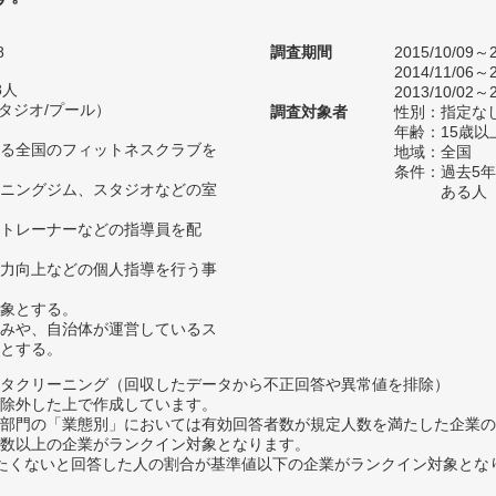
8
調査期間
2015/10/09～2
2014/11/06～2
8人
2013/10/02～2
スタジオ/プール）
調査対象者
性別：指定な
年齢：15歳以
る全国のフィットネスクラブを
地域：全国
条件：過去5
ニングジム、スタジオなどの室
ある人
トレーナーなどの指導員を配
力向上などの個人指導を行う事
象とする。
みや、自治体が運営しているス
とする。
タクリーニング（回収したデータから不正回答や異常値を排除）
除外した上で作成しています。
部門の「業態別」においては有効回答者数が規定人数を満たした企業の
数以上の企業がランクイン対象となります。
薦めたくないと回答した人の割合が基準値以下の企業がランクイン対象とな