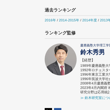
過去ランキング
2016年
/
2014-2015年
/
2014年度
/
2013
ランキング監修
慶應義塾大学理工学
鈴木秀男
【経歴】
1989年慶應義塾
1992年ロチェス
1996年東京工業
1996年筑波大学
2008年4月慶應
2023年4月内閣
研究分野は応用統
≫ 鈴木研究室につ