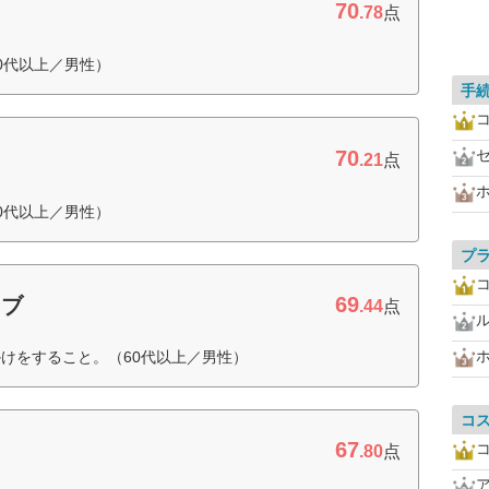
70
.78
点
0代以上／男性）
手
70
.21
点
0代以上／男性）
プ
69
ラブ
.44
点
けをすること。（60代以上／男性）
コ
67
.80
点