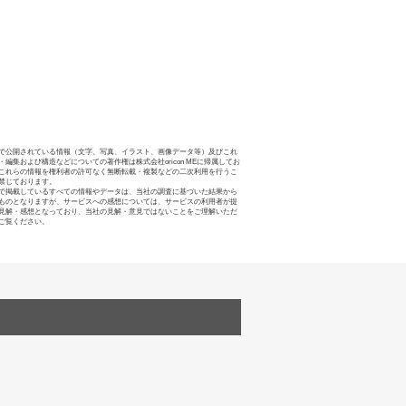
で公開されている情報（文字、写真、イラスト、画像データ等）及びこれ
・編集および構造などについての著作権は株式会社oricon MEに帰属してお
これらの情報を権利者の許可なく無断転載・複製などの二次利用を行うこ
禁じております。
で掲載しているすべての情報やデータは、当社の調査に基づいた結果から
ものとなりますが、サービスへの感想については、サービスの利用者が提
見解・感想となっており、当社の見解・意見ではないことをご理解いただ
ご覧ください。