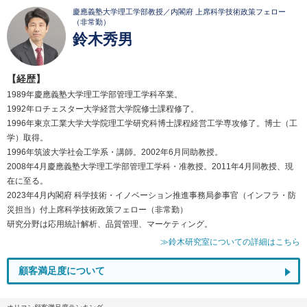
慶應義塾大学理工学部教授／内閣府 上席科学技術政策フェロー
（非常勤）
鈴木秀男
【経歴】
1989年慶應義塾大学理工学部管理工学科卒業。
1992年ロチェスター大学経営大学院修士課程修了。
1996年東京工業大学大学院理工学研究科博士課程経営工学専攻修了。博士（工
学）取得。
1996年筑波大学社会工学系・講師。2002年6月同助教授。
2008年4月慶應義塾大学理工学部管理工学科・准教授。2011年4月同教授、現
在に至る。
2023年4月内閣府 科学技術・イノベーション推進事務局参事官（インフラ・防
災担当）付上席科学技術政策フェロー（非常勤）
研究分野は応用統計解析、品質管理、マーケティング。
≫鈴木研究室についての詳細はこちら
顧客満足度について