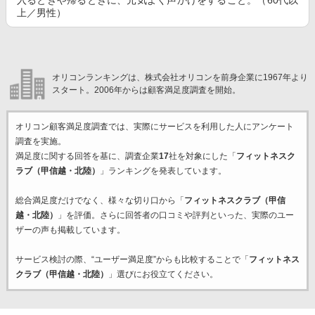
入るときや帰るときに、元気よく声かけをすること。（60代以
上／男性）
オリコンランキングは、株式会社オリコンを前身企業に1967年より
スタート。2006年からは顧客満足度調査を開始。
オリコン顧客満足度調査では、実際にサービスを利用した
人にアンケート
調査を実施。
満足度に関する回答を基に、調査企業
17
社を対象にした「
フィットネスク
ラブ（甲信越・北陸）
」ランキングを発表しています。
総合満足度だけでなく、様々な切り口から「
フィットネスクラブ（甲信
越・北陸）
」を評価。さらに回答者の口コミや評判といった、実際のユー
ザーの声も掲載しています。
サービス検討の際、“ユーザー満足度”からも比較することで「
フィットネス
クラブ（甲信越・北陸）
」選びにお役立てください。