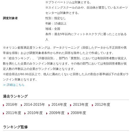
※プライベートジムは対象とする。
※スイミングスクールのみや、自治体が運営しているスポーツ
センターは対象外とする。
調査対象者
性別：指定なし
年齢：15歳以上
地域：全国
条件：過去5年以内にフィットネスクラブに通ったことがある
人
※オリコン顧客満足度ランキングは、データクリーニング（回収したデータから不正回答や異
常値を排除）および調査対象者条件から外れた回答を除外した上で作成しています。
※「総合ランキング」、「評価項目別」、部門の「業態別」においては有効回答者数が規定人
数を満たした企業のみランクイン対象となります。その他の部門においては有効回答者数が規
定人数の半数以上の企業がランクイン対象となります。
※総合得点が60.00点以上で、他人に薦めたくないと回答した人の割合が基準値以下の企業がラ
ンクイン対象となります。
≫ 詳細はこちら
過去ランキング
2016年
2014-2015年
2014年度
2013年度
2012年度
2011年度
2010年度
2009年度
2008年度
ランキング監修