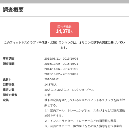
調査概要
回答者総数
14,378
人
このフィットネスクラブ（甲信越・北陸）ランキングは、オリコンの以下の調査に基づいてい
ます。
事前調査
2015/08/11～2015/10/08
調査期間
2015/10/09～2015/10/21
2014/11/06～2014/11/09
2013/10/02～2013/10/07
更新日
2016/02/01
回答者数
14,378人
規定人数
40人以上 20人以上 （スタジオ/プール）
調査企業数
17社
定義
以下の定義を満たしている全国のフィットネスクラブを調査対
象とする。
１）室内プール、トレーニングジム、スタジオなどの室内運動
施設を有する。
２）インストラクター、トレーナーなどの指導員を配置。
３）会員にスポーツ、体力向上などの個人指導を行う事業所