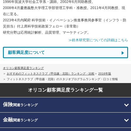
1996年筑波大学社会工学系・講師。2002年6月同助教授。
2008年4月慶應義塾大学理工学部管理工学科・准教授。2011年4月同教授、現
在に至る。
2023年4月内閣府 科学技術・イノベーション推進事務局参事官（インフラ・防
災担当）付上席科学技術政策フェロー（非常勤）
研究分野は応用統計解析、品質管理、マーケティング。
≫鈴木研究室についての詳細はこちら
顧客満足度について
オリコン顧客満足度ランキング
おすすめのフィットネスクラブ（甲信越・北陸）ランキング・比較
2016年版
フィットネスクラブ（甲信越・北陸）のスタジオプログラムランキング・口コミ情報
オリコン顧客満足度
ランキング一覧
保険
関連ランキング
金融
関連ランキング