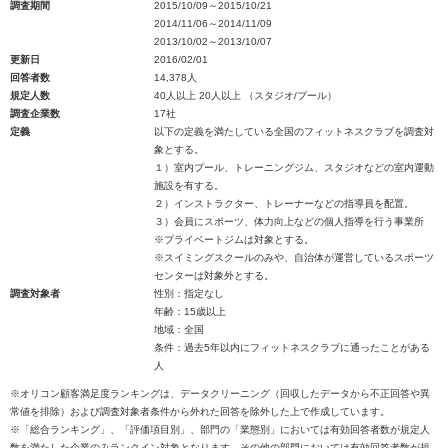
調査期間
2015/10/09～2015/10/21
2014/11/06～2014/11/09
2013/10/02～2013/10/07
更新日
2016/02/01
回答者数
14,378人
規定人数
40人以上 20人以上 （スタジオ/プール）
調査企業数
17社
定義
以下の定義を満たしている全国のフィットネスクラブを調査対
象とする。
１）室内プール、トレーニングジム、スタジオなどの室内運動
施設を有する。
２）インストラクター、トレーナーなどの指導員を配置。
３）会員にスポーツ、体力向上などの個人指導を行う事業所
※プライベートジムは対象とする。
※スイミングスクールのみや、自治体が運営しているスポーツ
センターは対象外とする。
調査対象者
性別：指定なし
年齢：15歳以上
地域：全国
条件：過去5年以内にフィットネスクラブに通ったことがある
人
※オリコン顧客満足度ランキングは、データクリーニング（回収したデータから不正回答や異
常値を排除）および調査対象者条件から外れた回答を除外した上で作成しています。
※「総合ランキング」、「評価項目別」、部門の「業態別」においては有効回答者数が規定人
数を満たした企業のみランクイン対象となります。その他の部門においては有効回答者数が規