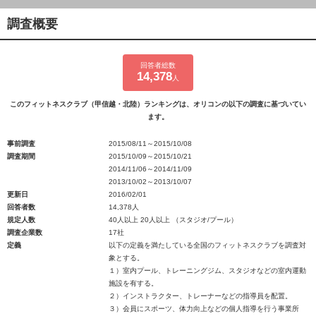
調査概要
回答者総数
14,378
人
このフィットネスクラブ（甲信越・北陸）ランキングは、オリコンの以下の調査に基づいてい
ます。
事前調査
2015/08/11～2015/10/08
調査期間
2015/10/09～2015/10/21
2014/11/06～2014/11/09
2013/10/02～2013/10/07
更新日
2016/02/01
回答者数
14,378人
規定人数
40人以上 20人以上 （スタジオ/プール）
調査企業数
17社
定義
以下の定義を満たしている全国のフィットネスクラブを調査対
象とする。
１）室内プール、トレーニングジム、スタジオなどの室内運動
施設を有する。
２）インストラクター、トレーナーなどの指導員を配置。
３）会員にスポーツ、体力向上などの個人指導を行う事業所