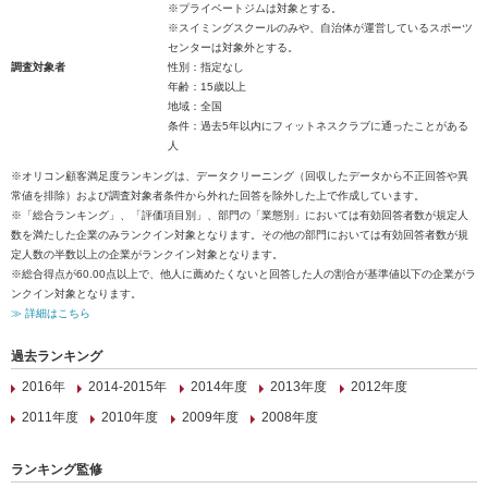
※プライベートジムは対象とする。
※スイミングスクールのみや、自治体が運営しているスポーツ
センターは対象外とする。
調査対象者
性別：指定なし
年齢：15歳以上
地域：全国
条件：過去5年以内にフィットネスクラブに通ったことがある
人
※オリコン顧客満足度ランキングは、データクリーニング（回収したデータから不正回答や異
常値を排除）および調査対象者条件から外れた回答を除外した上で作成しています。
※「総合ランキング」、「評価項目別」、部門の「業態別」においては有効回答者数が規定人
数を満たした企業のみランクイン対象となります。その他の部門においては有効回答者数が規
定人数の半数以上の企業がランクイン対象となります。
※総合得点が60.00点以上で、他人に薦めたくないと回答した人の割合が基準値以下の企業がラ
ンクイン対象となります。
≫ 詳細はこちら
過去ランキング
2016年
2014-2015年
2014年度
2013年度
2012年度
2011年度
2010年度
2009年度
2008年度
ランキング監修