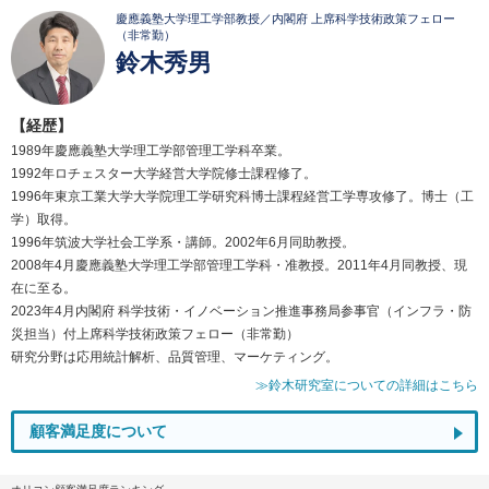
慶應義塾大学理工学部教授／内閣府 上席科学技術政策フェロー
（非常勤）
鈴木秀男
【経歴】
1989年慶應義塾大学理工学部管理工学科卒業。
1992年ロチェスター大学経営大学院修士課程修了。
1996年東京工業大学大学院理工学研究科博士課程経営工学専攻修了。博士（工
学）取得。
1996年筑波大学社会工学系・講師。2002年6月同助教授。
2008年4月慶應義塾大学理工学部管理工学科・准教授。2011年4月同教授、現
在に至る。
2023年4月内閣府 科学技術・イノベーション推進事務局参事官（インフラ・防
災担当）付上席科学技術政策フェロー（非常勤）
研究分野は応用統計解析、品質管理、マーケティング。
≫鈴木研究室についての詳細はこちら
顧客満足度について