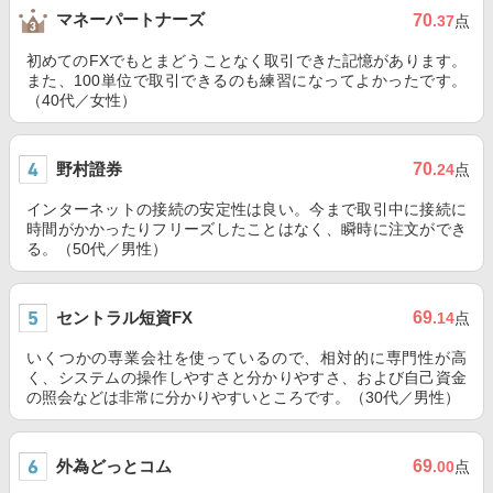
マネーパートナーズ
70
.37
点
初めてのFXでもとまどうことなく取引できた記憶があります。
また、100単位で取引できるのも練習になってよかったです。
（40代／女性）
野村證券
70
.24
点
インターネットの接続の安定性は良い。今まで取引中に接続に
時間がかかったりフリーズしたことはなく、瞬時に注文ができ
る。（50代／男性）
セントラル短資FX
69
.14
点
いくつかの専業会社を使っているので、相対的に専門性が高
く、システムの操作しやすさと分かりやすさ、および自己資金
の照会などは非常に分かりやすいところです。（30代／男性）
外為どっとコム
69
.00
点