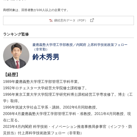
商標対象は、回答者数が100人以上の企業です。
継続意向データ（PDF）
ランキング監修
慶應義塾大学理工学部教授／内閣府 上席科学技術政策フェロー
（非常勤）
鈴木秀男
【経歴】
1989年慶應義塾大学理工学部管理工学科卒業。
1992年ロチェスター大学経営大学院修士課程修了。
1996年東京工業大学大学院理工学研究科博士課程経営工学専攻修了。博士（工
学）取得。
1996年筑波大学社会工学系・講師。2002年6月同助教授。
2008年4月慶應義塾大学理工学部管理工学科・准教授。2011年4月同教授、現
在に至る。
2023年4月内閣府 科学技術・イノベーション推進事務局参事官（インフラ・防
災担当）付上席科学技術政策フェロー（非常勤）