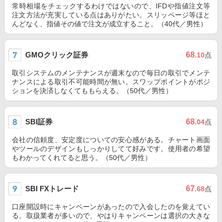
常時相場をチェックするわけではないので、IFDや指値注文等
注文方法が充実している点はありがたい。スリッページ等ほと
んどなく、指値その値で注文が成立すること。（40代／男性）
GMOクリック証券
68
.10
点
取引システムのメンテナンスが週末なので毎日の取引でメンテ
ナンスによる取引不可能時間が無い。スワップポイントがポジ
ションを決済しなくてももらえる。（50代／男性）
SBI証券
68
.04
点
会社の信頼度、安定度についての安心感がある。チャート画面
やツールのデザインもしっかりしてて好みです。使用者の希望
もわかってくれてると思う。（50代／男性）
SBI FXトレード
67
.68
点
口座開設時にキャンペーンがあったので入会したのを覚えてい
る。取扱業者が多いので、やはりキャンペーンは選択の大きな