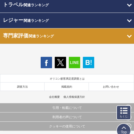
トラベル
関連ランキング
レジャー
関連ランキング
専門家評価
関連ランキング
オリコン顧客満足度調査とは
調査方法
掲載規約
お問い合わせ
会社概要
個人情報保護方針
引用・転載について
もくじ
利用者の声について
当サイトで公開されている情報（文字、写真、イラスト、画像データ等）及びこれらの配置・
編集および構造などについての著作権は株式会社oricon MEに帰属しております。
クッキーの使用について
当サイトに掲載している内容はすべてサービスの利用者が提出された見解・感想です。
これらの情報を権利者の許可なく無断転載・複製などの二次利用を行うことは固く禁じており
Top
弊社が内容について正確性を含め一切保証するものではありません。