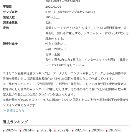
2017/08/17～2017/08/29
更新日
2020/01/06
サンプル数
6,962人（調査時サンプル数7,649人）
規定人数
100人以上
調査企業数
42社
定義
裁量トレードで行うFX取引を提供しているFX専門事業者、証
券会社、銀行を対象とする。システムトレードで行うFX取引は
対象外とする。
調査対象者
性別：指定なし
年齢：20歳以上
地域：全国
条件：過去3年に年1回以上、インターネットを利用して裁量ト
レードでFX取引をしている人
※オリコン顧客満足度ランキングは、データクリーニング（回収したデータから不正回答や異
常値を排除）および調査対象者条件から外れた回答を除外した上で作成しています。
※「総合ランキング」、「評価項目別」、部門の「業態別」においては有効回答者数が規定人
数を満たした企業のみランクイン対象となります。その他の部門においては有効回答者数が規
定人数の半数以上の企業がランクイン対象となります。
※総合得点が60.00点以上で、他人に薦めたくないと回答した人の割合が基準値以下の企業がラ
ンクイン対象となります。
≫ 詳細はこちら
過去ランキング
2025年
2024年
2023年
2022年
2021年
2020年
2019年