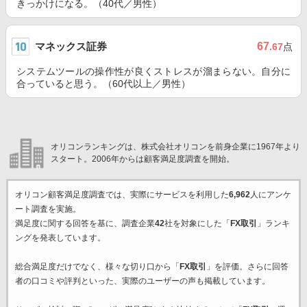
きっかけになる。（40代／男性）
マネックス証券
67
.67
点
システムツールの操作性が良くストレスが溜まらない。自分に
合っていると思う。（60代以上／男性）
オリコンランキングは、株式会社オリコンを前身企業に1967年より
スタート。2006年からは顧客満足度調査を開始。
オリコン顧客満足度調査では、実際にサービスを利用した
6,962
人にアンケ
ート調査を実施。
満足度に関する回答を基に、調査企業
42
社を対象にした「
FX取引
」ランキ
ングを発表しています。
総合満足度だけでなく、様々な切り口から「
FX取引
」を評価。さらに回答
者の口コミや評判といった、実際のユーザーの声も掲載しています。