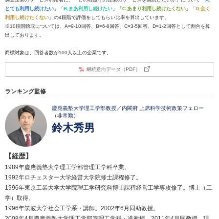
とても利用し続けたい
」「
B:まあ利用し続けたい
」「
C:あまり利用し続けたくない
」「
D:全く
利用し続けたくない
」の4段階で評価をしてもらい比率を算出しています。
※10段階聴取については、A=9-10回答、B=6-8回答、C=3-5回答、D=1-2回答として割合を算
出しております。
商標対象は、回答者数が100人以上の企業です。
継続意向データ（PDF）
ランキング監修
慶應義塾大学理工学部教授／内閣府 上席科学技術政策フェロー
（非常勤）
鈴木秀男
【経歴】
1989年慶應義塾大学理工学部管理工学科卒業。
1992年ロチェスター大学経営大学院修士課程修了。
1996年東京工業大学大学院理工学研究科博士課程経営工学専攻修了。博士（工
学）取得。
1996年筑波大学社会工学系・講師。2002年6月同助教授。
2008年4月慶應義塾大学理工学部管理工学科・准教授。2011年4月同教授、現