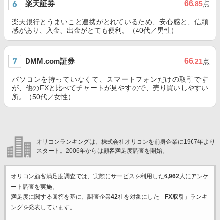
楽天証券
66
.85
点
楽天銀行とうまいこと連携がとれているため、安心感と、信頼
感があり、入金、出金がとても便利。（40代／男性）
DMM.com証券
66
.21
点
パソコンを持っていなくて、スマートフォンだけの取引です
が、他のFXと比べてチャートが見やすので、売り買いしやすい
所。（50代／女性）
オリコンランキングは、株式会社オリコンを前身企業に1967年より
スタート。2006年からは顧客満足度調査を開始。
オリコン顧客満足度調査では、実際にサービスを利用した
6,962
人にアンケ
ート調査を実施。
満足度に関する回答を基に、調査企業
42
社を対象にした「
FX取引
」ランキ
ングを発表しています。