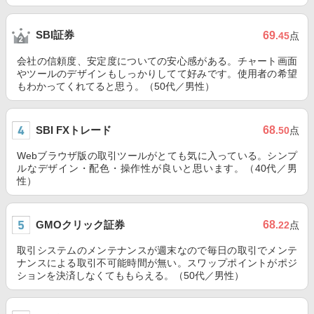
SBI証券
69
.45
点
会社の信頼度、安定度についての安心感がある。チャート画面
やツールのデザインもしっかりしてて好みです。使用者の希望
もわかってくれてると思う。（50代／男性）
SBI FXトレード
68
.50
点
Webブラウザ版の取引ツールがとても気に入っている。シンプ
ルなデザイン・配色・操作性が良いと思います。（40代／男
性）
GMOクリック証券
68
.22
点
取引システムのメンテナンスが週末なので毎日の取引でメンテ
ナンスによる取引不可能時間が無い。スワップポイントがポジ
ションを決済しなくてももらえる。（50代／男性）