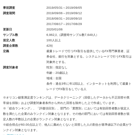
事前調査
2019/05/31～2019/09/05
調査期間
2019/09/06～2019/09/12
2018/08/31～2018/09/10
2017/08/17～2017/08/29
更新日
2020/01/06
サンプル数
6,962人（調査時サンプル数7,649人）
規定人数
100人以上
調査企業数
42社
定義
裁量トレードで行うFX取引を提供しているFX専門事業者、証
券会社、銀行を対象とする。システムトレードで行うFX取引は
対象外とする。
調査対象者
性別：指定なし
年齢：20歳以上
地域：全国
条件：過去3年に年1回以上、インターネットを利用して裁量ト
レードでFX取引をしている人
※オリコン顧客満足度ランキングは、データクリーニング（回収したデータから不正回答や異
常値を排除）および調査対象者条件から外れた回答を除外した上で作成しています。
※「総合ランキング」、「評価項目別」、部門の「業態別」においては有効回答者数が規定人
数を満たした企業のみランクイン対象となります。その他の部門においては有効回答者数が規
定人数の半数以上の企業がランクイン対象となります。
※総合得点が60.00点以上で、他人に薦めたくないと回答した人の割合が基準値以下の企業がラ
ンクイン対象となります。