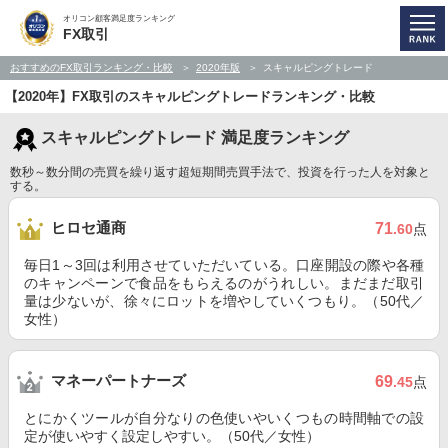
オリコン顧客満足度ランキング
FX取引
おすすめのFX取引ランキング・比較
2020年版
スキャルピングトレード
【2020年】FX取引のスキャルピングトレードランキング・比較
スキャルピングトレード 満足度ランキング
数秒～数分間の売買を繰り返す超短期間売買手法で、投資を行った人を対象と
する。
ヒロセ通商
71
.60
点
毎日1～3回は利用させていただいている。口座開設の際や各種
のキャンペーンで食品をもらえるのがうれしい。まだまだ取引
量は少ないが、徐々にロットを増やしていくつもり。（50代／
女性）
マネーパートナーズ
69
.45
点
とにかくツールが自分なりの色使いやいくつもの時間軸での設
定が使いやすく設定しやすい。（50代／女性）