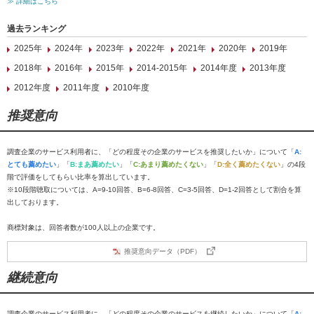
≫ 詳細はこちら
過去ランキング
2025年
2024年
2023年
2022年
2021年
2020年
2019年
2018年
2016年
2015年
2014-2015年
2014年度
2013年度
2012年度
2011年度
2010年度
推奨意向
調査企業のサービス利用者に、「どの程度その企業のサービスを推奨したいか」について「
A:
とても薦めたい
」「
B:まあ薦めたい
」「
C:あまり薦めたくない
」「
D:全く薦めたくない
」の4段
階で評価をしてもらい比率を算出しています。
※10段階聴取については、A=9-10回答、B=6-8回答、C=3-5回答、D=1-2回答として割合を算
出しております。
商標対象は、回答者数が100人以上の企業です。
推奨意向データ（PDF）
継続意向
調査企業のサービス利用者に、「どの程度その企業のサービスを継続したいか」について「
A: