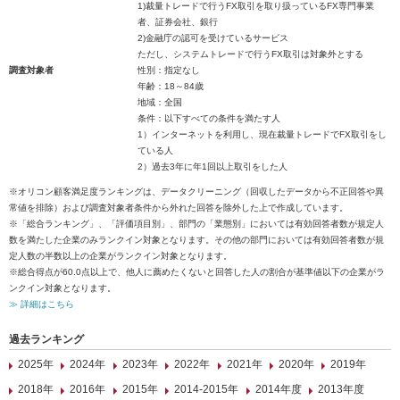
1)裁量トレードで行うFX取引を取り扱っているFX専門事業
者、証券会社、銀行
2)金融庁の認可を受けているサービス
ただし、システムトレードで行うFX取引は対象外とする
調査対象者
性別：指定なし
年齢：18～84歳
地域：全国
条件：以下すべての条件を満たす人
1）インターネットを利用し、現在裁量トレードでFX取引をし
ている人
2）過去3年に年1回以上取引をした人
※オリコン顧客満足度ランキングは、データクリーニング（回収したデータから不正回答や異
常値を排除）および調査対象者条件から外れた回答を除外した上で作成しています。
※「総合ランキング」、「評価項目別」、部門の「業態別」においては有効回答者数が規定人
数を満たした企業のみランクイン対象となります。その他の部門においては有効回答者数が規
定人数の半数以上の企業がランクイン対象となります。
※総合得点が60.0点以上で、他人に薦めたくないと回答した人の割合が基準値以下の企業がラ
ンクイン対象となります。
≫ 詳細はこちら
過去ランキング
2025年
2024年
2023年
2022年
2021年
2020年
2019年
2018年
2016年
2015年
2014-2015年
2014年度
2013年度