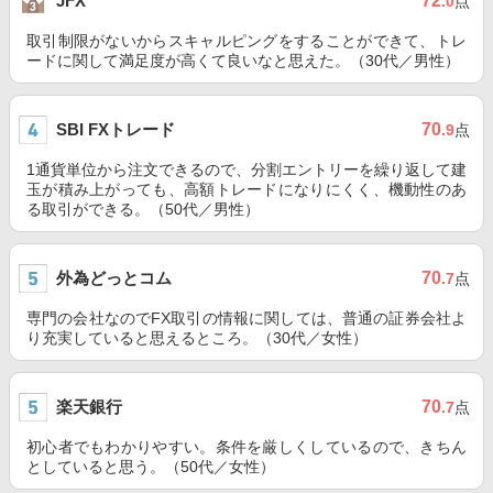
72
JFX
.0
点
取引制限がないからスキャルピングをすることができて、トレ
ードに関して満足度が高くて良いなと思えた。（30代／男性）
SBI FXトレード
70
.9
点
1通貨単位から注文できるので、分割エントリーを繰り返して建
玉が積み上がっても、高額トレードになりにくく、機動性のあ
る取引ができる。（50代／男性）
外為どっとコム
70
.7
点
専門の会社なのでFX取引の情報に関しては、普通の証券会社よ
り充実していると思えるところ。（30代／女性）
楽天銀行
70
.7
点
初心者でもわかりやすい。条件を厳しくしているので、きちん
としていると思う。（50代／女性）