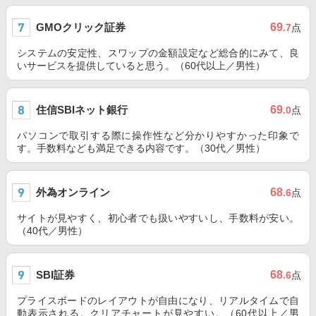
GMOクリック証券
69
.7
点
システムの安定性、スワップの金額設定など総合的にみて、良
いサービスを提供していると思う。（60代以上／男性）
住信SBIネット銀行
69
.0
点
パソコンで取引する際に操作性など分かりやすかった印象で
す。手数料なども満足できる内容です。（30代／男性）
外為オンライン
68
.6
点
サイトが見やすく、初心者でも扱いやすいし、手数料が安い。
（40代／男性）
SBI証券
68
.6
点
プライスボードのレイアウトが自由になり、リアルタイムで自
動表示される。クリアチャートが見やすい。（60代以上／男