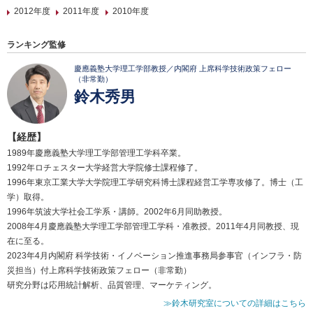
2012年度
2011年度
2010年度
ランキング監修
慶應義塾大学理工学部教授／内閣府 上席科学技術政策フェロー
（非常勤）
鈴木秀男
【経歴】
1989年慶應義塾大学理工学部管理工学科卒業。
1992年ロチェスター大学経営大学院修士課程修了。
1996年東京工業大学大学院理工学研究科博士課程経営工学専攻修了。博士（工
学）取得。
1996年筑波大学社会工学系・講師。2002年6月同助教授。
2008年4月慶應義塾大学理工学部管理工学科・准教授。2011年4月同教授、現
在に至る。
2023年4月内閣府 科学技術・イノベーション推進事務局参事官（インフラ・防
災担当）付上席科学技術政策フェロー（非常勤）
研究分野は応用統計解析、品質管理、マーケティング。
≫鈴木研究室についての詳細はこちら