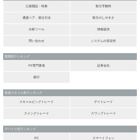
口座開設・特典
取引手数料
通貨ペア、発注方法
取引のしやすさ
分析ツール
情報提供
問い合わせ
システムの安定性
業態別ランキング
FX専門業者
証券会社
銀行
投資スタイル別ランキング
スキャルピングトレード
デイトレード
スイングトレード
スワップトレード
デバイス別ランキング
PC
スマートフォン