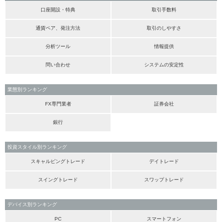
口座開設・特典
取引手数料
通貨ペア、発注方法
取引のしやすさ
分析ツール
情報提供
問い合わせ
システムの安定性
業態別ランキング
FX専門業者
証券会社
銀行
投資スタイル別ランキング
スキャルピングトレード
デイトレード
スイングトレード
スワップトレード
デバイス別ランキング
PC
スマートフォン