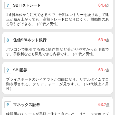
SBI FXトレード
64
.4
点
1通貨単位から注文できるので、分割エントリーを繰り返して建
玉が積み上がっても、高額トレードになりにくく、機動性のあ
る取引ができる。（50代／男性）
住信SBIネット銀行
63
.9
点
パソコンで取引する際に操作性など分かりやすかった印象で
す。手数料なども満足できる内容です。（30代／男性）
SBI証券
63
.7
点
プライスボードのレイアウトが自由になり、リアルタイムで自
動表示される。クリアチャートが見やすい。（60代以上／男
性）
マネックス証券
63
.7
点
練習用のチャートが手軽に使えて良かった。また、スマホアプ