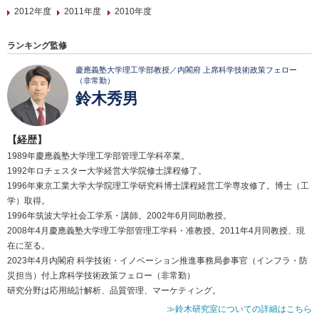
2012年度
2011年度
2010年度
ランキング監修
慶應義塾大学理工学部教授／内閣府 上席科学技術政策フェロー
（非常勤）
鈴木秀男
【経歴】
1989年慶應義塾大学理工学部管理工学科卒業。
1992年ロチェスター大学経営大学院修士課程修了。
1996年東京工業大学大学院理工学研究科博士課程経営工学専攻修了。博士（工
学）取得。
1996年筑波大学社会工学系・講師。2002年6月同助教授。
2008年4月慶應義塾大学理工学部管理工学科・准教授。2011年4月同教授、現
在に至る。
2023年4月内閣府 科学技術・イノベーション推進事務局参事官（インフラ・防
災担当）付上席科学技術政策フェロー（非常勤）
研究分野は応用統計解析、品質管理、マーケティング。
≫鈴木研究室についての詳細はこちら