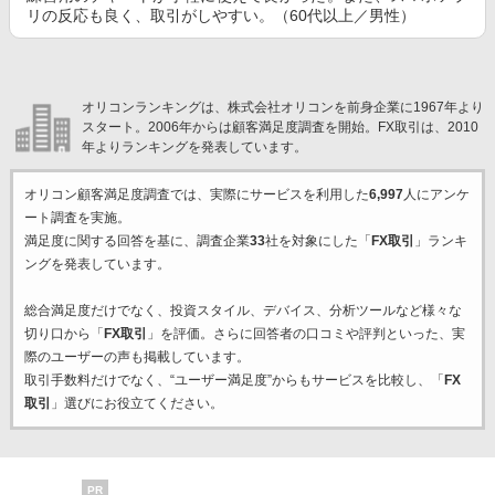
リの反応も良く、取引がしやすい。（60代以上／男性）
オリコンランキングは、株式会社オリコンを前身企業に1967年より
スタート。2006年からは顧客満足度調査を開始。FX取引は、2010
年よりランキングを発表しています。
オリコン顧客満足度調査では、実際にサービスを利用した
6,997
人にアンケ
ート調査を実施。
満足度に関する回答を基に、調査企業
33
社を対象にした「
FX取引
」ランキ
ングを発表しています。
総合満足度だけでなく、投資スタイル、デバイス、分析ツールなど様々な
切り口から「
FX取引
」を評価。さらに回答者の口コミや評判といった、実
際のユーザーの声も掲載しています。
取引手数料だけでなく、“ユーザー満足度”からもサービスを比較し、「
FX
取引
」選びにお役立てください。
PR