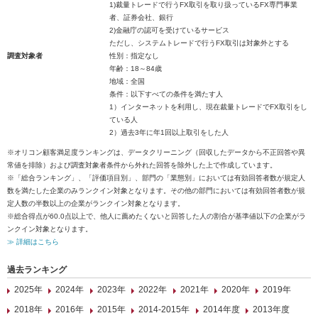
1)裁量トレードで行うFX取引を取り扱っているFX専門事業
者、証券会社、銀行
2)金融庁の認可を受けているサービス
ただし、システムトレードで行うFX取引は対象外とする
調査対象者
性別：指定なし
年齢：18～84歳
地域：全国
条件：以下すべての条件を満たす人
1）インターネットを利用し、現在裁量トレードでFX取引をし
ている人
2）過去3年に年1回以上取引をした人
※オリコン顧客満足度ランキングは、データクリーニング（回収したデータから不正回答や異
常値を排除）および調査対象者条件から外れた回答を除外した上で作成しています。
※「総合ランキング」、「評価項目別」、部門の「業態別」においては有効回答者数が規定人
数を満たした企業のみランクイン対象となります。その他の部門においては有効回答者数が規
定人数の半数以上の企業がランクイン対象となります。
※総合得点が60.0点以上で、他人に薦めたくないと回答した人の割合が基準値以下の企業がラ
ンクイン対象となります。
≫ 詳細はこちら
過去ランキング
2025年
2024年
2023年
2022年
2021年
2020年
2019年
2018年
2016年
2015年
2014-2015年
2014年度
2013年度