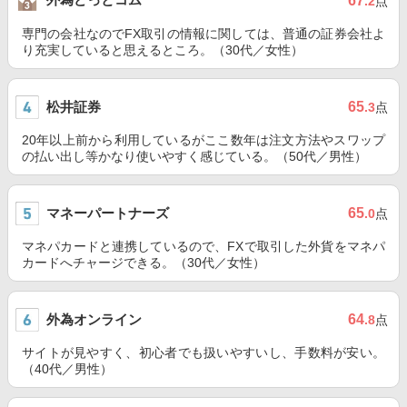
67
.2
点
専門の会社なのでFX取引の情報に関しては、普通の証券会社よ
り充実していると思えるところ。（30代／女性）
松井証券
65
.3
点
20年以上前から利用しているがここ数年は注文方法やスワップ
の払い出し等かなり使いやすく感じている。（50代／男性）
マネーパートナーズ
65
.0
点
マネパカードと連携しているので、FXで取引した外貨をマネパ
カードへチャージできる。（30代／女性）
外為オンライン
64
.8
点
サイトが見やすく、初心者でも扱いやすいし、手数料が安い。
（40代／男性）