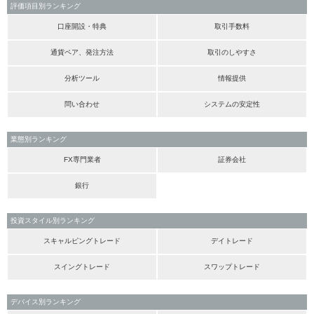
評価項目別ランキング
口座開設・特典
取引手数料
通貨ペア、発注方法
取引のしやすさ
分析ツール
情報提供
問い合わせ
システムの安定性
業態別ランキング
FX専門業者
証券会社
銀行
投資スタイル別ランキング
スキャルピングトレード
デイトレード
スイングトレード
スワップトレード
デバイス別ランキング