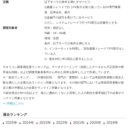
定義
以下すべての条件を満たすサービス
1)裁量トレードで行うFX取引を取り扱っているFX専門事業
者、証券会社、銀行
2)金融庁の認可を受けているサービス
ただし、システムトレードで行うFX取引は対象外とする
調査対象者
性別：指定なし
年齢：18～84歳
地域：全国
条件：以下すべての条件を満たす人
1）インターネットを利用し、現在裁量トレードでFX取引をし
ている人
2）過去3年に年1回以上取引をした人
※オリコン顧客満足度ランキングは、データクリーニング（回収したデータから不正回答や異
常値を排除）および調査対象者条件から外れた回答を除外した上で作成しています。
※「総合ランキング」、「評価項目別」、部門の「業態別」においては有効回答者数が規定人
数を満たした企業のみランクイン対象となります。その他の部門においては有効回答者数が規
定人数の半数以上の企業がランクイン対象となります。
※総合得点が60.0点以上で、他人に薦めたくないと回答した人の割合が基準値以下の企業がラ
ンクイン対象となります。
≫ 詳細はこちら
過去ランキング
2025年
2024年
2023年
2022年
2021年
2020年
2019年