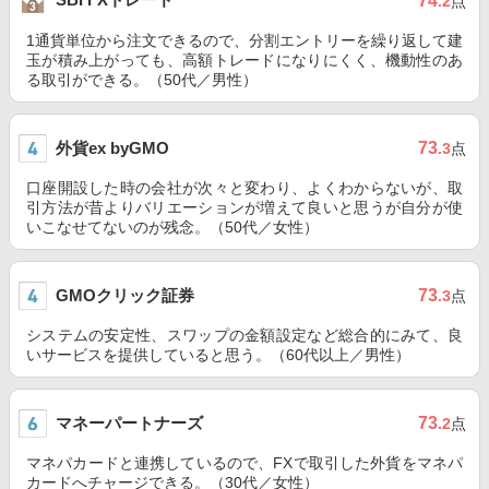
74
.2
点
1通貨単位から注文できるので、分割エントリーを繰り返して建
玉が積み上がっても、高額トレードになりにくく、機動性のあ
る取引ができる。（50代／男性）
外貨ex byGMO
73
.3
点
口座開設した時の会社が次々と変わり、よくわからないが、取
引方法が昔よりバリエーションが増えて良いと思うが自分が使
いこなせてないのが残念。（50代／女性）
GMOクリック証券
73
.3
点
システムの安定性、スワップの金額設定など総合的にみて、良
いサービスを提供していると思う。（60代以上／男性）
マネーパートナーズ
73
.2
点
マネパカードと連携しているので、FXで取引した外貨をマネパ
カードへチャージできる。（30代／女性）