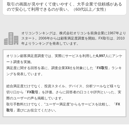
取引の画面が見やすくて使いやすく、大手企業で信頼感がある
ので安心して利用できるのが良い。（60代以上／女性）
オリコンランキングは、株式会社オリコンを前身企業に1967年より
スタート。2006年からは顧客満足度調査を開始。FX取引は、2010
年よりランキングを発表しています。
オリコン顧客満足度調査では、実際にサービスを利用した
6,997
人にアンケ
ート調査を実施。
満足度に関する回答を基に、調査企業
33
社を対象にした「
FX取引
」ランキ
ングを発表しています。
総合満足度だけでなく、投資スタイル、デバイス、分析ツールなど様々な
切り口から「
FX取引
」を評価。さらに回答者の口コミや評判といった、実
際のユーザーの声も掲載しています。
取引手数料だけでなく、“ユーザー満足度”からもサービスを比較し、「
FX
取引
」選びにお役立てください。