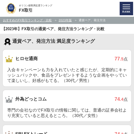
オリコン顧客満足度ランキング
FX取引
おすすめのFX取引ランキング・比較
2023年版
通貨ペア、発注方法
【2023年】FX取引の通貨ペア、発注方法ランキング・比較
通貨ペア、発注方法 満足度ランキング
ヒロセ通商
77
.5
点
入会キャンペーンも力を入れていたと感じたが、定期的にキャ
ッシュバックや、食品をプレゼントするような企画をやってい
て楽しいし、好感がもてる。（30代／男性）
外為どっとコム
74
.4
点
専門の会社なのでFX取引の情報に関しては、普通の証券会社よ
り充実していると思えるところ。（30代／女性）
SBI FXトレード