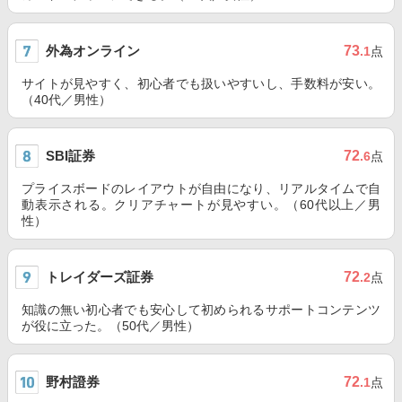
外為オンライン
73
.1
点
サイトが見やすく、初心者でも扱いやすいし、手数料が安い。
（40代／男性）
SBI証券
72
.6
点
プライスボードのレイアウトが自由になり、リアルタイムで自
動表示される。クリアチャートが見やすい。（60代以上／男
性）
トレイダーズ証券
72
.2
点
知識の無い初心者でも安心して初められるサポートコンテンツ
が役に立った。（50代／男性）
野村證券
72
.1
点