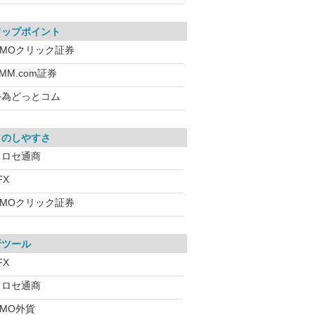
ワップポイント
GMOクリック証券
MM.com証券
外為どっとコム
引のしやすさ
ヒロセ通商
FX
GMOクリック証券
析ツール
FX
ヒロセ通商
GMO外貨