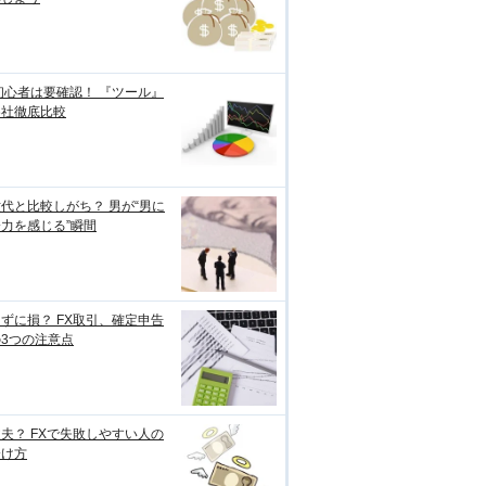
初心者は要確認！ 『ツール』
各社徹底比較
代と比較しがち？ 男が“男に
力を感じる”瞬間
ずに損？ FX取引、確定申告
3つの注意点
夫？ FXで失敗しやすい人の
分け方