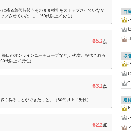
の歴史に残る急落時後もそのまま機能をストップさせていなか
口
ップさせていた）。（60代以上／女性）
J
L
65
.3
点
、毎日のオンラインユーチューブなど)が充実。提供される
取
60代以上／男性）
J
63
.2
点
多く得ることができたこと。（60代以上／男性）
通
J
62
.2
点