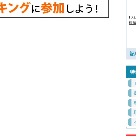
FX
礎
記
特