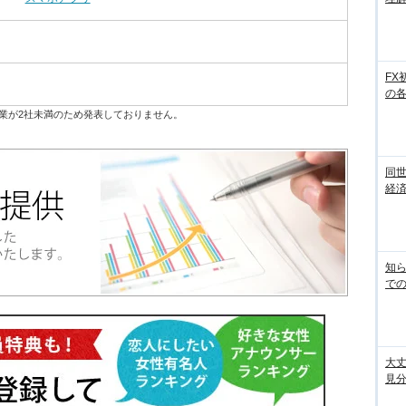
FX
の
業が2社未満のため発表しておりません。
同世
経済
知ら
での
大丈
見