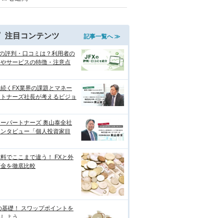
注目コンテンツ
記事一覧へ ≫
Xの評判・口コミは？利用者の
価やサービスの特徴・注意点
続くFX業界の課題とマネー
ートナーズ社長が考えるビジョ
ーパートナーズ 奥山泰全社
インタビュー「個人投資家目
料でここまで違う！ FXと外
預金を徹底比較
の基礎！ スワップポイントを
解しよう