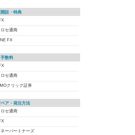
座開設・特典
FX
ヒロセ通商
INE FX
引手数料
FX
ヒロセ通商
GMOクリック証券
貨ペア・発注方法
ヒロセ通商
FX
マネーパートナーズ