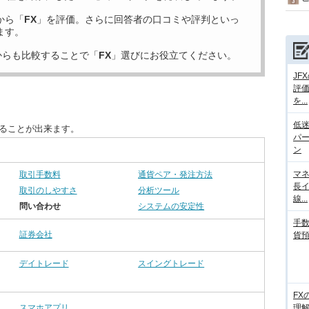
から「
FX
」を評価。さらに回答者の口コミや評判といっ
ます。
からも比較することで「
FX
」選びにお役立てください。
JF
評
を...
低迷
することが出来ます。
パ
ン
マネ
取引手数料
通貨ペア・発注方法
長
取引のしやすさ
分析ツール
線...
問い合わせ
システムの安定性
手数
証券会社
貨
デイトレード
スイングトレード
FX
スマホアプリ
理