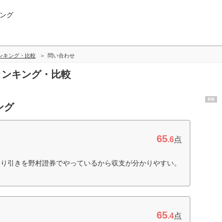
ング
ンキング・比較
問い合わせ
せランキング・比較
PR
ング
65
.6
点
取り引きを野村證券でやっているから収支が分かりやすい。
65
.4
点