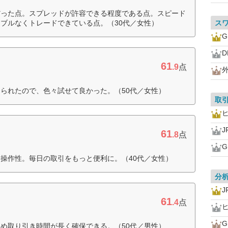
だった点。スプレッドが許容できる程度である点。スピード
ブルなくトレードできている点。（30代／女性）
ス
D
61
.9
点
られたので、色々試せて良かった。（50代／女性）
取
J
61
.8
点
操作性。毎日の取引をもっと便利に。（40代／女性）
分
J
61
.4
点
め取り引き時間が長く確保できる。（50代／男性）