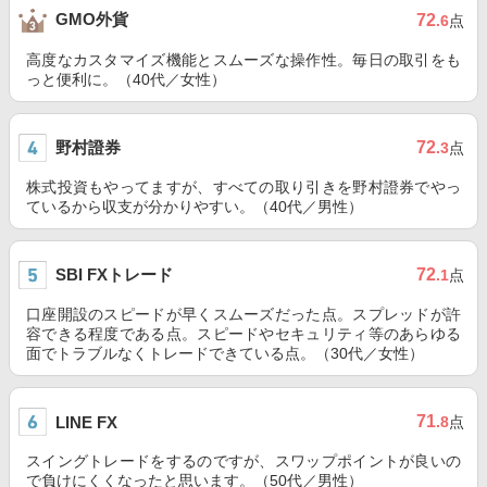
GMO外貨
72
.6
点
高度なカスタマイズ機能とスムーズな操作性。毎日の取引をも
っと便利に。（40代／女性）
野村證券
72
.3
点
株式投資もやってますが、すべての取り引きを野村證券でやっ
ているから収支が分かりやすい。（40代／男性）
SBI FXトレード
72
.1
点
口座開設のスピードが早くスムーズだった点。スプレッドが許
容できる程度である点。スピードやセキュリティ等のあらゆる
面でトラブルなくトレードできている点。（30代／女性）
71
LINE FX
.8
点
スイングトレードをするのですが、スワップポイントが良いの
で負けにくくなったと思います。（50代／男性）