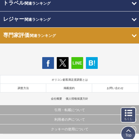
トラベル
関連ランキング
レジャー
関連ランキング
専門家評価
関連ランキング
オリコン顧客満足度調査とは
調査方法
掲載規約
お問い合わせ
会社概要
個人情報保護方針
引用・転載について
もくじ
利用者の声について
当サイトで公開されている情報（文字、写真、イラスト、画像データ等）及びこれらの配置・
編集および構造などについての著作権は株式会社oricon MEに帰属しております。
クッキーの使用について
当サイトに掲載している内容はすべてサービスの利用者が提出された見解・感想です。
これらの情報を権利者の許可なく無断転載・複製などの二次利用を行うことは固く禁じており
Top
弊社が内容について正確性を含め一切保証するものではありません。
ます。