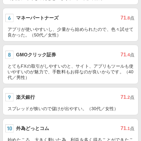
マネーパートナーズ
71
.8
点
アプリが使いやすいし、少量から始められたので、色々試せて
良かった。（50代／女性）
GMOクリック証券
71
.4
点
とてもFXの取引がしやすいのと、サイト、アプリもツールも使
いやすいのが魅力で、手数料もお得なのが良いからです。（40
代／男性）
楽天銀行
71
.2
点
スプレッドが狭いので儲けが出やすい。（30代／女性）
外為どっとコム
71
.1
点
始めたころ、大きく動いた為、利益を多く得ることができたこ