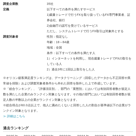
調査企業数
35社
定義
以下すべての条件を満たすサービス
1)裁量トレードで行うFXを取り扱っているFX専門事業者、証
券会社、銀行
2)金融庁の認可を受けているサービス
ただし、システムトレードで行うFX取引は対象外とする
調査対象者
性別：指定なし
年齢：18～84歳
地域：全国
条件：以下すべての条件を満たす人
1）インターネットを利用し、現在裁量トレードでFXの取引を
している人
2）過去3年に1回以上取引をした人
※オリコン顧客満足度ランキングは、データクリーニング（回収したデータから不正回答や異
常値を排除）および調査対象者条件から外れた回答を除外した上で作成しています。
※「総合ランキング」、「評価項目別」、部門の「業態別」においては有効回答者数が規定人
数を満たした企業のみランクイン対象となります。その他の部門においては有効回答者数が規
定人数の半数以上の企業がランクイン対象となります。
※総合得点が60.0点以上で、他人に薦めたくないと回答した人の割合が基準値以下の企業がラ
ンクイン対象となります。
≫ 詳細はこちら
過去ランキング