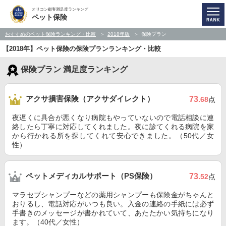
オリコン顧客満足度ランキング
ペット保険
おすすめのペット保険ランキング・比較
2018年版
保険プラン
【2018年】ペット保険の保険プランランキング・比較
保険プラン 満足度ランキング
アクサ損害保険（アクサダイレクト）
73
.68
点
夜遅くに具合が悪くなり病院もやっていないので電話相談に連
絡したら丁寧に対応してくれました。夜に診てくれる病院を家
から行かれる所を探してくれて安心できました。（50代／女
性）
ペットメディカルサポート（PS保険）
73
.52
点
マラセブシャンプーなどの薬用シャンプーも保険金がちゃんと
おりるし、電話対応がいつも良い。入金の連絡の手紙には必ず
手書きのメッセージが書かれていて、あたたかい気持ちになり
ます。（40代／女性）