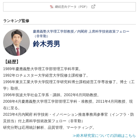
継続意向データ（PDF）
ランキング監修
慶應義塾大学理工学部教授／内閣府 上席科学技術政策フェロー
（非常勤）
鈴木秀男
【経歴】
1989年慶應義塾大学理工学部管理工学科卒業。
1992年ロチェスター大学経営大学院修士課程修了。
1996年東京工業大学大学院理工学研究科博士課程経営工学専攻修了。博士（工
学）取得。
1996年筑波大学社会工学系・講師。2002年6月同助教授。
2008年4月慶應義塾大学理工学部管理工学科・准教授。2011年4月同教授、現
在に至る。
2023年4月内閣府 科学技術・イノベーション推進事務局参事官（インフラ・防
災担当）付上席科学技術政策フェロー（非常勤）
研究分野は応用統計解析、品質管理、マーケティング。
≫鈴木研究室についての詳細はこちら