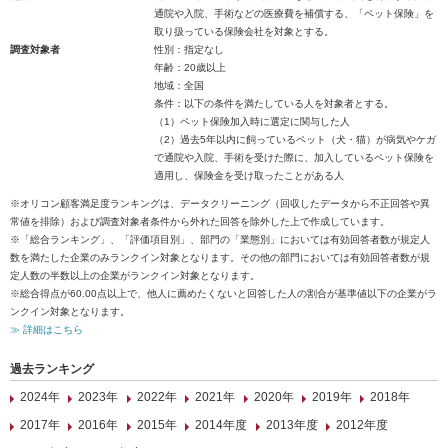
通院や入院、手術などの医療費を補償する、「ペット保険」を
取り扱っている保険会社を対象とする。
調査対象者
性別：指定なし
年齢：20歳以上
地域：全国
条件：以下の条件を満たしている人を対象者とする。
（1）ペット保険加入時に選定に関与した人
（2）過去5年以内に飼っているペット（犬・猫）が病気やケガ
で通院や入院、手術を受けた際に、加入しているペット保険を
適用し、保険金を受け取ったことがある人
※オリコン顧客満足度ランキングは、データクリーニング（回収したデータから不正回答や異
常値を排除）および調査対象者条件から外れた回答を除外した上で作成しています。
※「総合ランキング」、「評価項目別」、部門の「業態別」においては有効回答者数が規定人
数を満たした企業のみランクイン対象となります。その他の部門においては有効回答者数が規
定人数の半数以上の企業がランクイン対象となります。
※総合得点が60.00点以上で、他人に薦めたくないと回答した人の割合が基準値以下の企業がラ
ンクイン対象となります。
≫ 詳細はこちら
過去ランキング
2024年
2023年
2022年
2021年
2020年
2019年
2018年
2017年
2016年
2015年
2014年度
2013年度
2012年度