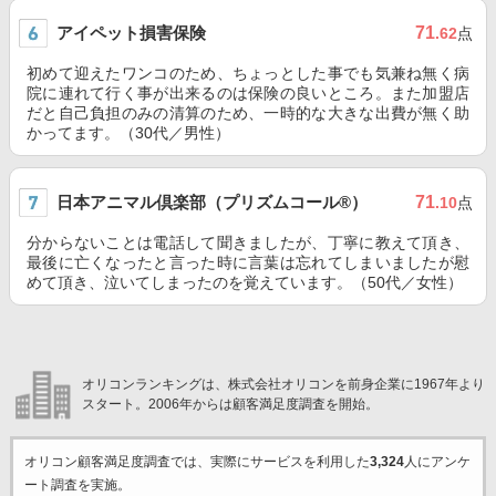
アイペット損害保険
71
.62
点
初めて迎えたワンコのため、ちょっとした事でも気兼ね無く病
院に連れて行く事が出来るのは保険の良いところ。また加盟店
だと自己負担のみの清算のため、一時的な大きな出費が無く助
かってます。（30代／男性）
日本アニマル倶楽部（プリズムコール®）
71
.10
点
分からないことは電話して聞きましたが、丁寧に教えて頂き、
最後に亡くなったと言った時に言葉は忘れてしまいましたが慰
めて頂き、泣いてしまったのを覚えています。（50代／女性）
オリコンランキングは、株式会社オリコンを前身企業に1967年より
スタート。2006年からは顧客満足度調査を開始。
オリコン顧客満足度調査では、実際にサービスを利用した
3,324
人にアンケ
ート調査を実施。