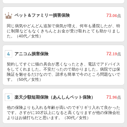
ペット＆ファミリー損害保険
73
.06
点
同じ病気やどんどん追加で病気が増え、何年も通院したが、特
に制限などもなくきちんとお金が受け取れとても助かりまし
た。（40代／女性）
アニコム損害保険
72
.19
点
契約してすぐに猫の具合が悪くなったとき、電話でアドバイス
をしてくれました。不安だったので助かりました。病院では保
険証を魅せるだけなので、請求も簡単で今のところ問題ないで
す。（50代／女性）
楽天少額短期保険（あんしんペット保険）
71
.96
点
他の保険よりも入れる年齢が高いのでギリギリ入れて良かった
です。さすがに10才以上になると高くなりますが他の保険会社
よりはお値打ちだと思います。（30代／女性）