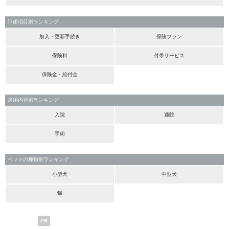
評価項目別ランキング
加入・更新手続き
保険プラン
保険料
付帯サービス
保険金・給付金
適用内容別ランキング
入院
通院
手術
ペットの種類別ランキング
小型犬
中型犬
猫
PR