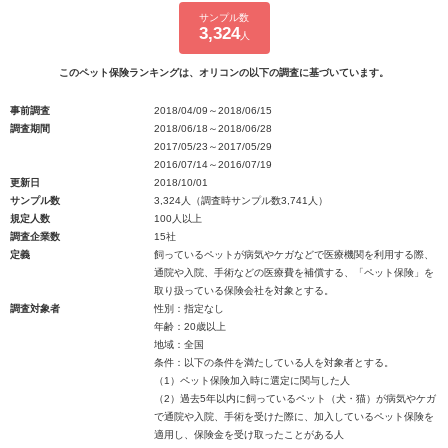
サンプル数
3,324
人
このペット保険ランキングは、オリコンの以下の調査に基づいています。
事前調査
2018/04/09～2018/06/15
調査期間
2018/06/18～2018/06/28
2017/05/23～2017/05/29
2016/07/14～2016/07/19
更新日
2018/10/01
サンプル数
3,324人（調査時サンプル数3,741人）
規定人数
100人以上
調査企業数
15社
定義
飼っているペットが病気やケガなどで医療機関を利用する際、
通院や入院、手術などの医療費を補償する、「ペット保険」を
取り扱っている保険会社を対象とする。
調査対象者
性別：指定なし
年齢：20歳以上
地域：全国
条件：以下の条件を満たしている人を対象者とする。
（1）ペット保険加入時に選定に関与した人
（2）過去5年以内に飼っているペット（犬・猫）が病気やケガ
で通院や入院、手術を受けた際に、加入しているペット保険を
適用し、保険金を受け取ったことがある人