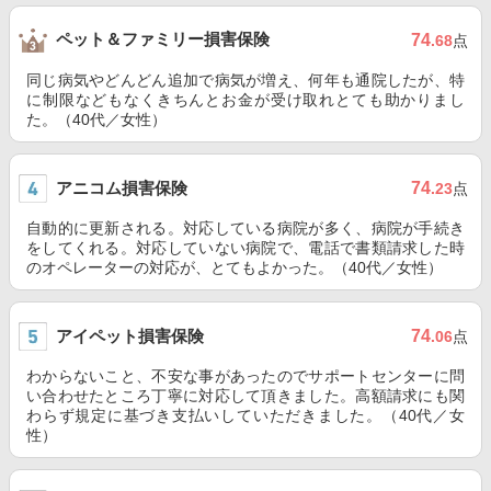
ペット＆ファミリー損害保険
74
.68
点
同じ病気やどんどん追加で病気が増え、何年も通院したが、特
に制限などもなくきちんとお金が受け取れとても助かりまし
た。（40代／女性）
アニコム損害保険
74
.23
点
自動的に更新される。対応している病院が多く、病院が手続き
をしてくれる。対応していない病院で、電話で書類請求した時
のオペレーターの対応が、とてもよかった。（40代／女性）
アイペット損害保険
74
.06
点
わからないこと、不安な事があったのでサポートセンターに問
い合わせたところ丁寧に対応して頂きました。高額請求にも関
わらず規定に基づき支払いしていただきました。（40代／女
性）