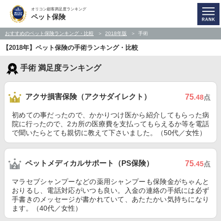
オリコン顧客満足度ランキング
ペット保険
おすすめのペット保険ランキング・比較
2018年版
手術
【2018年】ペット保険の手術ランキング・比較
手術 満足度ランキング
アクサ損害保険（アクサダイレクト）
75
.48
点
初めての事だったので、かかりつけ医から紹介してもらった病
院に行ったので、2カ所の医療費を支払ってもらえるか等を電話
で聞いたらとても親切に教えて下さいました。（50代／女性）
ペットメディカルサポート（PS保険）
75
.45
点
マラセブシャンプーなどの薬用シャンプーも保険金がちゃんと
おりるし、電話対応がいつも良い。入金の連絡の手紙には必ず
手書きのメッセージが書かれていて、あたたかい気持ちになり
ます。（40代／女性）