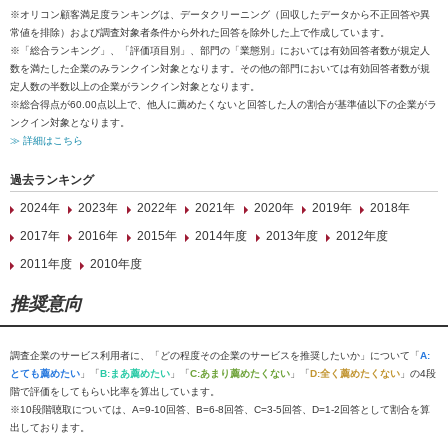
※オリコン顧客満足度ランキングは、データクリーニング（回収したデータから不正回答や異
常値を排除）および調査対象者条件から外れた回答を除外した上で作成しています。
※「総合ランキング」、「評価項目別」、部門の「業態別」においては有効回答者数が規定人
数を満たした企業のみランクイン対象となります。その他の部門においては有効回答者数が規
定人数の半数以上の企業がランクイン対象となります。
※総合得点が60.00点以上で、他人に薦めたくないと回答した人の割合が基準値以下の企業がラ
ンクイン対象となります。
≫ 詳細はこちら
過去ランキング
2024年
2023年
2022年
2021年
2020年
2019年
2018年
2017年
2016年
2015年
2014年度
2013年度
2012年度
2011年度
2010年度
推奨意向
調査企業のサービス利用者に、「どの程度その企業のサービスを推奨したいか」について「
A:
とても薦めたい
」「
B:まあ薦めたい
」「
C:あまり薦めたくない
」「
D:全く薦めたくない
」の4段
階で評価をしてもらい比率を算出しています。
※10段階聴取については、A=9-10回答、B=6-8回答、C=3-5回答、D=1-2回答として割合を算
出しております。