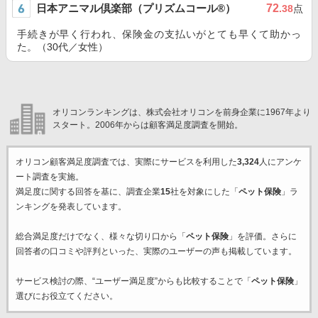
日本アニマル倶楽部（プリズムコール®）
72
.38
点
手続きが早く行われ、保険金の支払いがとても早くて助かっ
た。（30代／女性）
オリコンランキングは、株式会社オリコンを前身企業に1967年より
スタート。2006年からは顧客満足度調査を開始。
オリコン顧客満足度調査では、実際にサービスを利用した
3,324
人にアンケ
ート調査を実施。
満足度に関する回答を基に、調査企業
15
社を対象にした「
ペット保険
」ラ
ンキングを発表しています。
総合満足度だけでなく、様々な切り口から「
ペット保険
」を評価。さらに
回答者の口コミや評判といった、実際のユーザーの声も掲載しています。
サービス検討の際、“ユーザー満足度”からも比較することで「
ペット保険
」
選びにお役立てください。