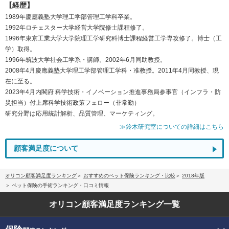
【経歴】
1989年慶應義塾大学理工学部管理工学科卒業。
1992年ロチェスター大学経営大学院修士課程修了。
1996年東京工業大学大学院理工学研究科博士課程経営工学専攻修了。博士（工
学）取得。
1996年筑波大学社会工学系・講師。2002年6月同助教授。
2008年4月慶應義塾大学理工学部管理工学科・准教授。2011年4月同教授、現
在に至る。
2023年4月内閣府 科学技術・イノベーション推進事務局参事官（インフラ・防
災担当）付上席科学技術政策フェロー（非常勤）
研究分野は応用統計解析、品質管理、マーケティング。
≫鈴木研究室についての詳細はこちら
顧客満足度について
オリコン顧客満足度ランキング
おすすめのペット保険ランキング・比較
2018年版
ペット保険の手術ランキング・口コミ情報
オリコン顧客満足度
ランキング一覧