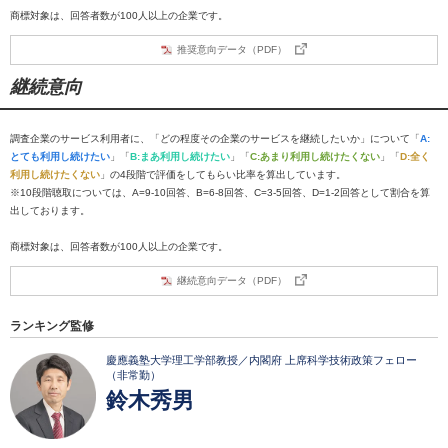
商標対象は、回答者数が100人以上の企業です。
推奨意向データ（PDF）
継続意向
調査企業のサービス利用者に、「どの程度その企業のサービスを継続したいか」について「
A:
とても利用し続けたい
」「
B:まあ利用し続けたい
」「
C:あまり利用し続けたくない
」「
D:全く
利用し続けたくない
」の4段階で評価をしてもらい比率を算出しています。
※10段階聴取については、A=9-10回答、B=6-8回答、C=3-5回答、D=1-2回答として割合を算
出しております。
商標対象は、回答者数が100人以上の企業です。
継続意向データ（PDF）
ランキング監修
慶應義塾大学理工学部教授／内閣府 上席科学技術政策フェロー
（非常勤）
鈴木秀男