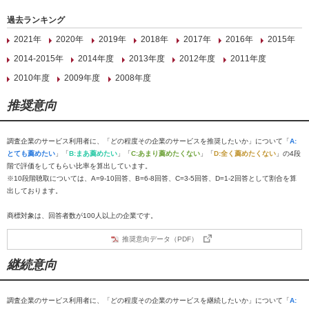
過去ランキング
2021年
2020年
2019年
2018年
2017年
2016年
2015年
2014-2015年
2014年度
2013年度
2012年度
2011年度
2010年度
2009年度
2008年度
推奨意向
調査企業のサービス利用者に、「どの程度その企業のサービスを推奨したいか」について「
A:
とても薦めたい
」「
B:まあ薦めたい
」「
C:あまり薦めたくない
」「
D:全く薦めたくない
」の4段
階で評価をしてもらい比率を算出しています。
※10段階聴取については、A=9-10回答、B=6-8回答、C=3-5回答、D=1-2回答として割合を算
出しております。
商標対象は、回答者数が100人以上の企業です。
推奨意向データ（PDF）
継続意向
調査企業のサービス利用者に、「どの程度その企業のサービスを継続したいか」について「
A: