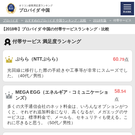
オリコン顧客満足度ランキング
プロバイダ 中国
プロバイダ
おすすめのプロバイダ 中国ランキング・比較
2018年版
付帯サービス
【2018年】プロバイダ 中国の付帯サービスランキング・比較
付帯サービス 満足度ランキング
ぷらら（NTTぷらら）
60
.79
点
光回線に移行した際の手続きや工事等が非常にスムーズでし
た。（40代／男性）
58
.54
MEGA EGG（エネルギア・コミュニケーショ
ンズ）
点
多くの大手通信会社のネット料金は、いろんなオプションがつ
くと、それぞれ追加料金になり、高くなるが、メガエッグのサ
ービスは、標準料金で、メールも、セキュリティも使える。こ
れに尽きると思う。（50代／男性）