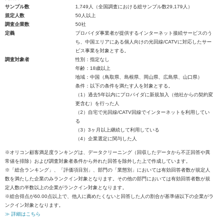
サンプル数
1,749人（全国調査における総サンプル数29,179人）
規定人数
50人以上
調査企業数
50社
定義
プロバイダ事業者が提供するインターネット接続サービスのう
ち、中国エリアにある個人向けの光回線/CATVに対応したサー
ビス事業を対象とする。
調査対象者
性別：指定なし
年齢：18歳以上
地域：中国（鳥取県、島根県、岡山県、広島県、山口県）
条件：以下の条件を満たす人を対象とする。
（1）過去5年以内にプロバイダに新規加入（他社からの契約変
更含む）を行った人
（2）自宅で光回線/CATV回線でインターネットを利用してい
る
（3）3ヶ月以上継続して利用している
（4）企業選定に関与した人
※オリコン顧客満足度ランキングは、データクリーニング（回収したデータから不正回答や異
常値を排除）および調査対象者条件から外れた回答を除外した上で作成しています。
※「総合ランキング」、「評価項目別」、部門の「業態別」においては有効回答者数が規定人
数を満たした企業のみランクイン対象となります。その他の部門においては有効回答者数が規
定人数の半数以上の企業がランクイン対象となります。
※総合得点が60.00点以上で、他人に薦めたくないと回答した人の割合が基準値以下の企業がラ
ンクイン対象となります。
≫ 詳細はこちら