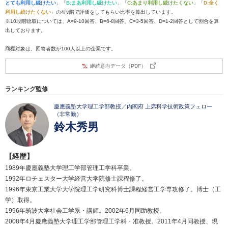
とても利用し続けたい
」「
B:まあ利用し続けたい
」「
C:あまり利用し続けたくない
」「
D:全く
利用し続けたくない
」の4段階で評価をしてもらい比率を算出しています。
※10段階聴取については、A=9-10回答、B=6-8回答、C=3-5回答、D=1-2回答として割合を算
出しております。
商標対象は、回答者数が100人以上の企業です。
継続意向データ（PDF）
ランキング監修
慶應義塾大学理工学部教授／内閣府 上席科学技術政策フェロー
（非常勤）
鈴木秀男
【経歴】
1989年慶應義塾大学理工学部管理工学科卒業。
1992年ロチェスター大学経営大学院修士課程修了。
1996年東京工業大学大学院理工学研究科博士課程経営工学専攻修了。博士（工
学）取得。
1996年筑波大学社会工学系・講師。2002年6月同助教授。
2008年4月慶應義塾大学理工学部管理工学科・准教授。2011年4月同教授、現