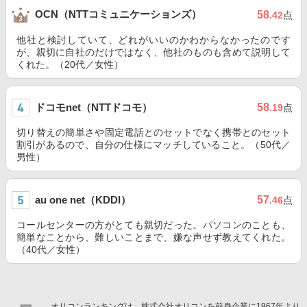
OCN（NTTコミュニケーションズ）
58
.42
点
他社と検討していて、どれがいいのかわからなかったのです
が、親切に自社のだけではなく、他社のものも含めて説明して
くれた。（20代／女性）
ドコモnet（NTTドコモ）
58
.19
点
切り替えの簡単さや固定電話とのセットでなく携帯とのセット
割引があるので、自分の仕様にマッチしていること。（50代／
男性）
au one net（KDDI）
57
.46
点
コールセンターの方がとても親切だった。パソコンのことも、
簡単なことから、難しいことまで、嫌な声せず教えてくれた。
（40代／女性）
オリコンランキングは、株式会社オリコンを前身企業に1967年より