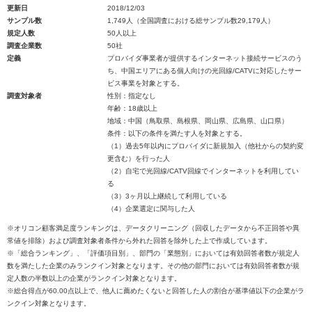
更新日
2018/12/03
サンプル数
1,749人（全国調査における総サンプル数29,179人）
規定人数
50人以上
調査企業数
50社
定義
プロバイダ事業者が提供するインターネット接続サービスのう
ち、中国エリアにある個人向けの光回線/CATVに対応したサー
ビス事業を対象とする。
調査対象者
性別：指定なし
年齢：18歳以上
地域：中国（鳥取県、島根県、岡山県、広島県、山口県）
条件：以下の条件を満たす人を対象とする。
（1）過去5年以内にプロバイダに新規加入（他社からの契約変
更含む）を行った人
（2）自宅で光回線/CATV回線でインターネットを利用してい
る
（3）3ヶ月以上継続して利用している
（4）企業選定に関与した人
※オリコン顧客満足度ランキングは、データクリーニング（回収したデータから不正回答や異
常値を排除）および調査対象者条件から外れた回答を除外した上で作成しています。
※「総合ランキング」、「評価項目別」、部門の「業態別」においては有効回答者数が規定人
数を満たした企業のみランクイン対象となります。その他の部門においては有効回答者数が規
定人数の半数以上の企業がランクイン対象となります。
※総合得点が60.00点以上で、他人に薦めたくないと回答した人の割合が基準値以下の企業がラ
ンクイン対象となります。