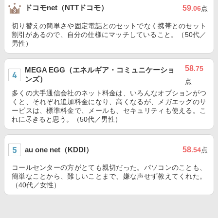
ドコモnet（NTTドコモ）
59
.06
点
切り替えの簡単さや固定電話とのセットでなく携帯とのセット
割引があるので、自分の仕様にマッチしていること。（50代／
男性）
58
.75
MEGA EGG（エネルギア・コミュニケーショ
ンズ）
点
多くの大手通信会社のネット料金は、いろんなオプションがつ
くと、それぞれ追加料金になり、高くなるが、メガエッグのサ
ービスは、標準料金で、メールも、セキュリティも使える。こ
れに尽きると思う。（50代／男性）
au one net（KDDI）
58
.54
点
コールセンターの方がとても親切だった。パソコンのことも、
簡単なことから、難しいことまで、嫌な声せず教えてくれた。
（40代／女性）