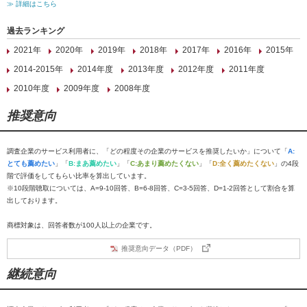
≫ 詳細はこちら
過去ランキング
2021年
2020年
2019年
2018年
2017年
2016年
2015年
2014-2015年
2014年度
2013年度
2012年度
2011年度
2010年度
2009年度
2008年度
推奨意向
調査企業のサービス利用者に、「どの程度その企業のサービスを推奨したいか」について「
A:
とても薦めたい
」「
B:まあ薦めたい
」「
C:あまり薦めたくない
」「
D:全く薦めたくない
」の4段
階で評価をしてもらい比率を算出しています。
※10段階聴取については、A=9-10回答、B=6-8回答、C=3-5回答、D=1-2回答として割合を算
出しております。
商標対象は、回答者数が100人以上の企業です。
推奨意向データ（PDF）
継続意向