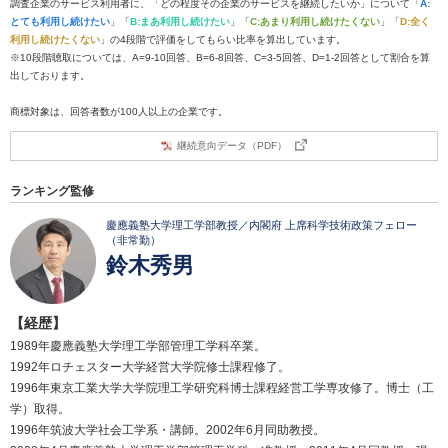
調査企業のサービス利用者に、「どの程度その企業のサービスを継続したいか」について「
A:
とても利用し続けたい
」「
B:まあ利用し続けたい
」「
C:あまり利用し続けたくない
」「
D:全く
利用し続けたくない
」の4段階で評価をしてもらい比率を算出しています。
※10段階聴取については、A=9-10回答、B=6-8回答、C=3-5回答、D=1-2回答として割合を算
出しております。
商標対象は、回答者数が100人以上の企業です。
継続意向データ（PDF）
ランキング監修
慶應義塾大学理工学部教授／内閣府 上席科学技術政策フェロー
（非常勤）
鈴木秀男
【経歴】
1989年慶應義塾大学理工学部管理工学科卒業。
1992年ロチェスター大学経営大学院修士課程修了。
1996年東京工業大学大学院理工学研究科博士課程経営工学専攻修了。博士（工
学）取得。
1996年筑波大学社会工学系・講師。2002年6月同助教授。