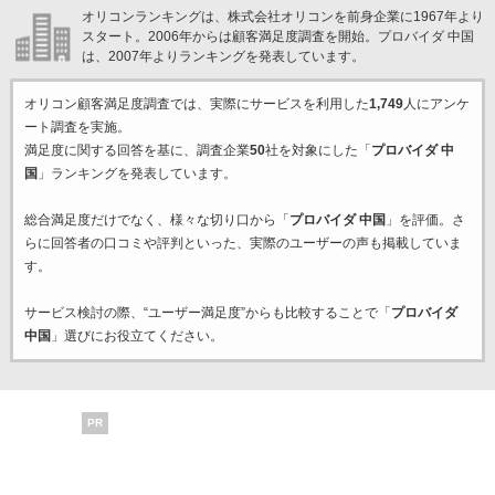
オリコンランキングは、株式会社オリコンを前身企業に1967年より
スタート。2006年からは顧客満足度調査を開始。プロバイダ 中国
は、2007年よりランキングを発表しています。
オリコン顧客満足度調査では、実際にサービスを利用した
1,749
人にアンケ
ート調査を実施。
満足度に関する回答を基に、調査企業
50
社を対象にした「
プロバイダ 中
国
」ランキングを発表しています。
総合満足度だけでなく、様々な切り口から「
プロバイダ 中国
」を評価。さ
らに回答者の口コミや評判といった、実際のユーザーの声も掲載していま
す。
サービス検討の際、“ユーザー満足度”からも比較することで「
プロバイダ
中国
」選びにお役立てください。
PR