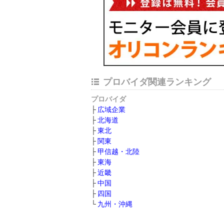
プロバイダ関連ランキング
プロバイダ
広域企業
北海道
東北
関東
甲信越・北陸
東海
近畿
中国
四国
九州・沖縄