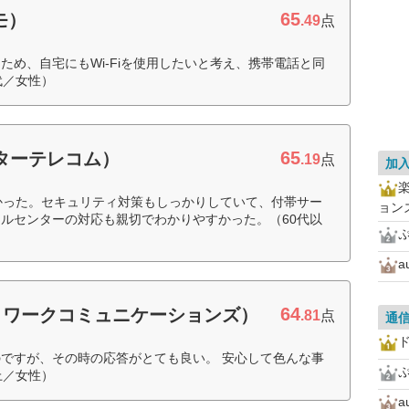
65
モ）
.49
点
ため、自宅にもWi-Fiを使用したいと考え、携帯電話と同
代／女性）
65
ピターテレコム）
.19
点
加
かった。セキュリティ対策もしっかりしていて、付帯サー
ョン
ルセンターの対応も親切でわかりやすかった。（60代以
a
64
ットワークコミュニケーションズ）
.81
点
通
ド
ですが、その時の応答がとても良い。 安心して色んな事
上／女性）
a