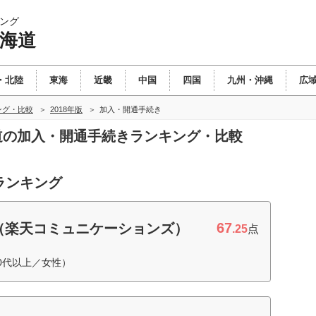
ング
北海道
・北陸
東海
近畿
中国
四国
九州・沖縄
広
ング・比較
2018年版
加入・開通手続き
海道の加入・開通手続きランキング・比較
ランキング
67
（楽天コミュニケーションズ）
.25
点
0代以上／女性）