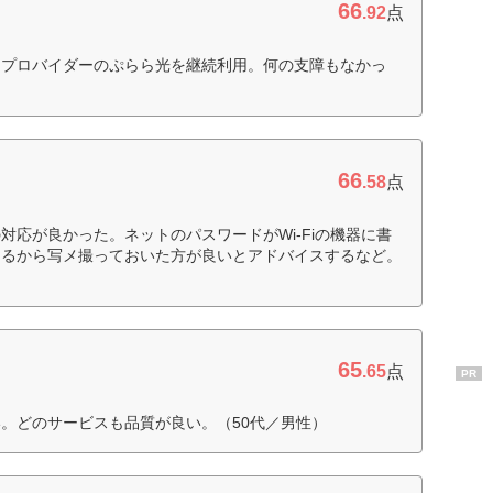
66
）
.92
点
。プロバイダーのぷらら光を継続利用。何の支障もなかっ
66
.58
点
対応が良かった。ネットのパスワードがWi-Fiの機器に書
なるから写メ撮っておいた方が良いとアドバイスするなど。
65
.65
点
PR
。どのサービスも品質が良い。（50代／男性）