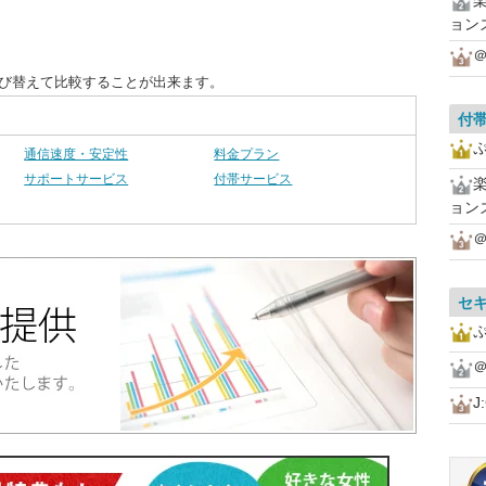
ョン
＠
並び替えて比較することが出来ます。
付
通信速度・安定性
料金プラン
サポートサービス
付帯サービス
ョン
＠
セ
＠
J