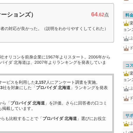
64
ケーションズ）
.62
点
料
当者の対応が良かった。（説明をわかりやすくしてくれた）
ョン
ド
オリコンを前身企業に1967年よりスタート。2006年から
バイダ 北海道は、2007年よりランキングを発表していま
コ
ョン
サービスを利用した
2,157
人にアンケート調査を実施。
33
社を対象にした「
プロバイダ 北海道
」ランキングを発表
ド
から「
プロバイダ 北海道
」を評価。さらに回答者の口コミ
も掲載しています。
サ
からも比較することで「
プロバイダ 北海道
」選びにお役立