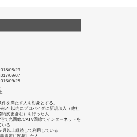
018/08/23
017/09/07
016/09/28
し
上
条件を満たす人を対象とする。
過去5年以内にプロバイダに新規加入（他社
契約変更含む）を行った人
自宅で光回線/CATV回線でインターネットを
ている
3ヶ月以上継続して利用している
企業選定に関与した人