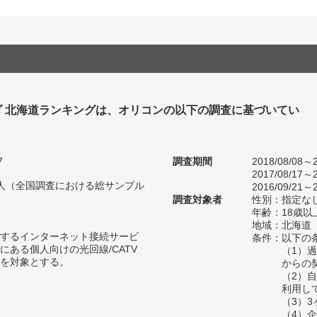
ダ 北海道ランキングは、オリコンの以下の調査に基づいてい
7
調査期間
2018/08/08～2
2017/08/17～2
57人（全国調査における総サンプル
2016/09/21～2
調査対象者
性別：指定な
年齢：18歳以
地域：北海道
するインターネット接続サービ
条件：以下の
にある個人向けの光回線/CATV
（1）
を対象とする。
からの
（2）
利用し
（3）
（4）