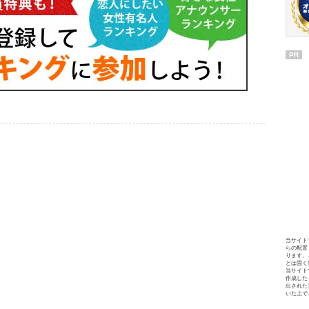
PR
当サイト
らの配置
ります。
とは固く
当サイト
作成した
出された
いた上で