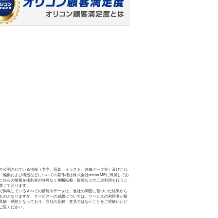
で公開されている情報（文字、写真、イラスト、画像データ等）及びこれ
・編集および構造などについての著作権は株式会社oricon MEに帰属してお
これらの情報を権利者の許可なく無断転載・複製などの二次利用を行うこ
禁じております。
で掲載しているすべての情報やデータは、当社の調査に基づいた結果から
ものとなりますが、サービスへの感想については、サービスの利用者が提
見解・感想となっており、当社の見解・意見ではないことをご理解いただ
ご覧ください。