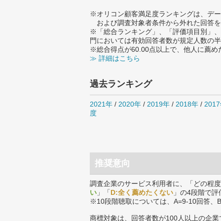
※オリコン顧客満足度ランキングは、デー
および調査対象者条件から外れた回答を
※「総合ランキング」、「評価項目別」、
門においては有効回答者数が規定人数の半
※総合得点が60.00点以上で、他人に
≫ 詳細はこちら
過去ランキング
2021年
/
2020年
/
2019年
/
2018年
/
201
度
推奨意向
調査企業のサービス利用者に、「どの程度
い
」「
D:全く薦めたくない
」の4段階で評
※10段階聴取については、A=9-10回答、
商標対象は、回答者数が100人以上の企業