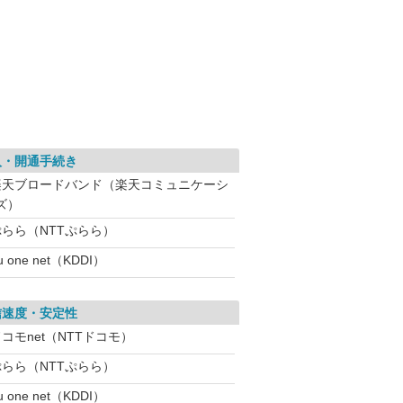
入・開通手続き
楽天ブロードバンド（楽天コミュニケーシ
ズ）
ぷらら（NTTぷらら）
u one net（KDDI）
信速度・安定性
コモnet（NTTドコモ）
ぷらら（NTTぷらら）
u one net（KDDI）