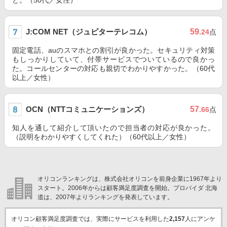
ど。（50代／女性）
J:COM NET（ジュピターテレコム）
59
.24
点
固定電話、auのスマホとの割引が良かった。セキュリティ対策
もしっかりしていて、付帯サービスでついているので良かっ
た。コールセンターの対応も親切でわかりやすかった。（60代
以上／女性）
OCN（NTTコミュニケーションズ）
57
.66
点
知人を通して紹介して頂いたので担当者の対応が良かった。
（説明をわかりやすくしてくれた）（60代以上／女性）
オリコンランキングは、株式会社オリコンを前身企業に1967年より
スタート。2006年からは顧客満足度調査を開始。プロバイダ 北海
道は、2007年よりランキングを発表しています。
オリコン顧客満足度調査では、実際にサービスを利用した
2,157
人にアンケ