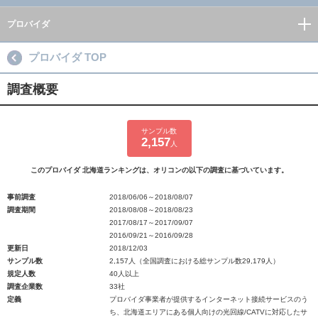
プロバイダ
プロバイダ TOP
調査概要
サンプル数
2,157
人
このプロバイダ 北海道ランキングは、オリコンの以下の調査に基づいています。
事前調査
2018/06/06～2018/08/07
調査期間
2018/08/08～2018/08/23
2017/08/17～2017/09/07
2016/09/21～2016/09/28
更新日
2018/12/03
サンプル数
2,157人（全国調査における総サンプル数29,179人）
規定人数
40人以上
調査企業数
33社
定義
プロバイダ事業者が提供するインターネット接続サービスのう
ち、北海道エリアにある個人向けの光回線/CATVに対応したサ