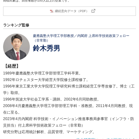
商標対象は、回答者数が100人以上の企業です。
継続意向データ（PDF）
ランキング監修
慶應義塾大学理工学部教授／内閣府 上席科学技術政策フェロー
（非常勤）
鈴木秀男
【経歴】
1989年慶應義塾大学理工学部管理工学科卒業。
1992年ロチェスター大学経営大学院修士課程修了。
1996年東京工業大学大学院理工学研究科博士課程経営工学専攻修了。博士（工
学）取得。
1996年筑波大学社会工学系・講師。2002年6月同助教授。
2008年4月慶應義塾大学理工学部管理工学科・准教授。2011年4月同教授、現
在に至る。
2023年4月内閣府 科学技術・イノベーション推進事務局参事官（インフラ・防
災担当）付上席科学技術政策フェロー（非常勤）
研究分野は応用統計解析、品質管理、マーケティング。