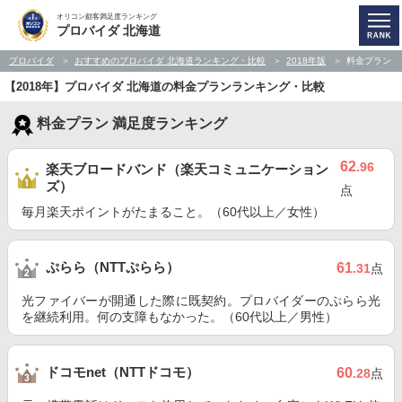
オリコン顧客満足度ランキング
プロバイダ 北海道
プロバイダ
おすすめのプロバイダ 北海道ランキング・比較
2018年版
料金プラン
【2018年】プロバイダ 北海道の料金プランランキング・比較
料金プラン 満足度ランキング
62
.96
楽天ブロードバンド（楽天コミュニケーション
ズ）
点
毎月楽天ポイントがたまること。（60代以上／女性）
ぷらら（NTTぷらら）
61
.31
点
光ファイバーが開通した際に既契約。プロバイダーのぷらら光
を継続利用。何の支障もなかった。（60代以上／男性）
ドコモnet（NTTドコモ）
60
.28
点