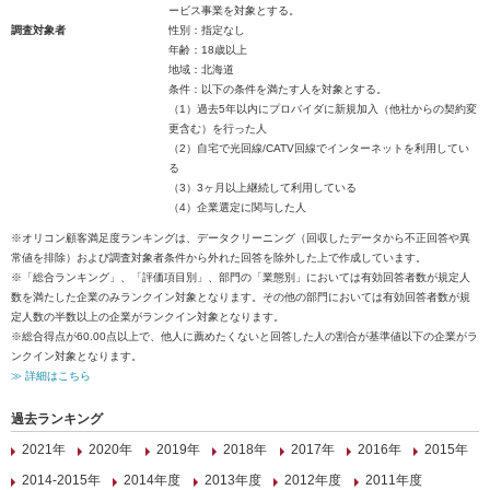
ービス事業を対象とする。
調査対象者
性別：指定なし
年齢：18歳以上
地域：北海道
条件：以下の条件を満たす人を対象とする。
（1）過去5年以内にプロバイダに新規加入（他社からの契約変
更含む）を行った人
（2）自宅で光回線/CATV回線でインターネットを利用してい
る
（3）3ヶ月以上継続して利用している
（4）企業選定に関与した人
※オリコン顧客満足度ランキングは、データクリーニング（回収したデータから不正回答や異
常値を排除）および調査対象者条件から外れた回答を除外した上で作成しています。
※「総合ランキング」、「評価項目別」、部門の「業態別」においては有効回答者数が規定人
数を満たした企業のみランクイン対象となります。その他の部門においては有効回答者数が規
定人数の半数以上の企業がランクイン対象となります。
※総合得点が60.00点以上で、他人に薦めたくないと回答した人の割合が基準値以下の企業がラ
ンクイン対象となります。
≫ 詳細はこちら
過去ランキング
2021年
2020年
2019年
2018年
2017年
2016年
2015年
2014-2015年
2014年度
2013年度
2012年度
2011年度