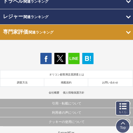
トラベル
関連ランキング
レジャー
関連ランキング
専門家評価
関連ランキング
オリコン顧客満足度調査とは
調査方法
掲載規約
お問い合わせ
会社概要
個人情報保護方針
引用・転載について
もくじ
利用者の声について
当サイトで公開されている情報（文字、写真、イラスト、画像データ等）及びこれらの配置・
編集および構造などについての著作権は株式会社oricon MEに帰属しております。
クッキーの使用について
当サイトに掲載している内容はすべてサービスの利用者が提出された見解・感想です。
これらの情報を権利者の許可なく無断転載・複製などの二次利用を行うことは固く禁じており
Top
弊社が内容について正確性を含め一切保証するものではありません。
ます。
このサイトでは Cookie を使用して、ユーザーに合わせたコンテンツや広告の表示、ソーシャル
© oricon ME inc.