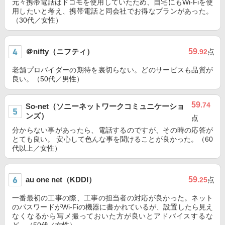
元々携帯電話はドコモを使用していたため、自宅にもWi-Fiを使
用したいと考え、携帯電話と同会社でお得なプランがあった。
（30代／女性）
＠nifty（ニフティ）
59
.92
点
老舗プロバイダーの期待を裏切らない。どのサービスも品質が
良い。（50代／男性）
59
.74
So-net（ソニーネットワークコミュニケーショ
ンズ）
点
分からない事があったら、電話するのですが、その時の応答が
とても良い。 安心して色んな事を聞けることが良かった。（60
代以上／女性）
au one net（KDDI）
59
.25
点
一番最初の工事の際、工事の担当者の対応が良かった。ネット
のパスワードがWi-Fiの機器に書かれているが、設置したら見え
なくなるから写メ撮っておいた方が良いとアドバイスするな