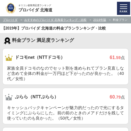
オリコン顧客満足度ランキング
プロバイダ 北海道
プロバイダ
おすすめのプロバイダ 北海道ランキング・比較
2019年版
料金プラン
【2019年】プロバイダ 北海道の料金プランランキング・比較
料金プラン 満足度ランキング
ドコモnet（NTTドコモ）
61
.59
点
家族全員ドコモのなのでセット割を進められてプラン見直しな
ど含めて全体の料金が一万円ほど下がったのが良かった。（40
代／女性）
ぷらら（NTTぷらら）
60
.79
点
キャッシュバックキャンペーンが魅力的だったので光にするタ
イミングにぷららにした。前の前のときのメアドだけを残して
使っていたのも良かった。（50代／女性）