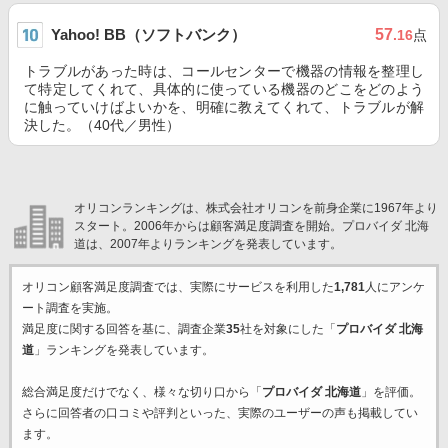
Yahoo! BB（ソフトバンク）
57
.16
点
トラブルがあった時は、コールセンターで機器の情報を整理し
て特定してくれて、具体的に使っている機器のどこをどのよう
に触っていけばよいかを、明確に教えてくれて、トラブルが解
決した。（40代／男性）
オリコンランキングは、株式会社オリコンを前身企業に1967年より
スタート。2006年からは顧客満足度調査を開始。プロバイダ 北海
道は、2007年よりランキングを発表しています。
オリコン顧客満足度調査では、実際にサービスを利用した
1,781
人にアンケ
ート調査を実施。
満足度に関する回答を基に、調査企業
35
社を対象にした「
プロバイダ 北海
道
」ランキングを発表しています。
総合満足度だけでなく、様々な切り口から「
プロバイダ 北海道
」を評価。
さらに回答者の口コミや評判といった、実際のユーザーの声も掲載してい
ます。