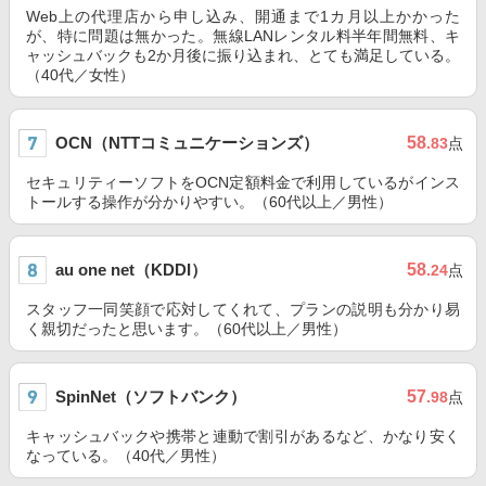
Web上の代理店から申し込み、開通まで1カ月以上かかった
が、特に問題は無かった。無線LANレンタル料半年間無料、キ
ャッシュバックも2か月後に振り込まれ、とても満足している。
（40代／女性）
OCN（NTTコミュニケーションズ）
58
.83
点
セキュリティーソフトをOCN定額料金で利用しているがインス
トールする操作が分かりやすい。（60代以上／男性）
au one net（KDDI）
58
.24
点
スタッフ一同笑顔で応対してくれて、プランの説明も分かり易
く親切だったと思います。（60代以上／男性）
SpinNet（ソフトバンク）
57
.98
点
キャッシュバックや携帯と連動で割引があるなど、かなり安く
なっている。（40代／男性）