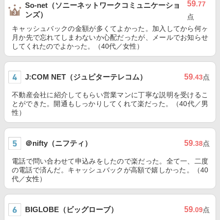
59
.77
So-net（ソニーネットワークコミュニケーショ
ンズ）
点
キャッシュバックの金額が多くてよかった。加入してから何ヶ
月か先で忘れてしまわないか心配だったが、メールでお知らせ
してくれたのでよかった。（40代／女性）
J:COM NET（ジュピターテレコム）
59
.43
点
不動産会社に紹介してもらい営業マンに丁寧な説明を受けるこ
とができた。開通もしっかりしてくれて楽だった。（40代／男
性）
＠nifty（ニフティ）
59
.38
点
電話で問い合わせて申込みをしたので楽だった。全て一、二度
の電話で済んだ。キャッシュバックが高額で嬉しかった。（40
代／女性）
BIGLOBE（ビッグローブ）
59
.09
点