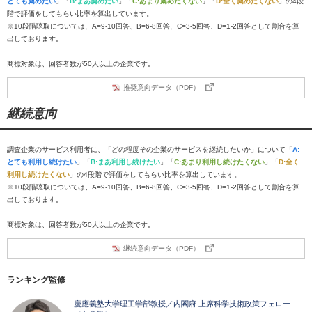
とても薦めたい
」「
B:まあ薦めたい
」「
C:あまり薦めたくない
」「
D:全く薦めたくない
」の4段
階で評価をしてもらい比率を算出しています。
※10段階聴取については、A=9-10回答、B=6-8回答、C=3-5回答、D=1-2回答として割合を算
出しております。
商標対象は、回答者数が50人以上の企業です。
推奨意向データ（PDF）
継続意向
調査企業のサービス利用者に、「どの程度その企業のサービスを継続したいか」について「
A:
とても利用し続けたい
」「
B:まあ利用し続けたい
」「
C:あまり利用し続けたくない
」「
D:全く
利用し続けたくない
」の4段階で評価をしてもらい比率を算出しています。
※10段階聴取については、A=9-10回答、B=6-8回答、C=3-5回答、D=1-2回答として割合を算
出しております。
商標対象は、回答者数が50人以上の企業です。
継続意向データ（PDF）
ランキング監修
慶應義塾大学理工学部教授／内閣府 上席科学技術政策フェロー