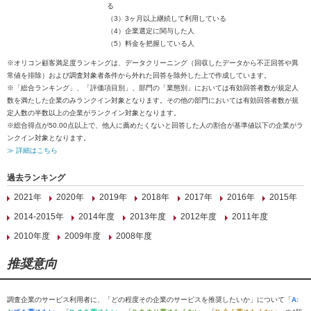
る
（3）3ヶ月以上継続して利用している
（4）企業選定に関与した人
（5）料金を把握している人
※オリコン顧客満足度ランキングは、データクリーニング（回収したデータから不正回答や異
常値を排除）および調査対象者条件から外れた回答を除外した上で作成しています。
※「総合ランキング」、「評価項目別」、部門の「業態別」においては有効回答者数が規定人
数を満たした企業のみランクイン対象となります。その他の部門においては有効回答者数が規
定人数の半数以上の企業がランクイン対象となります。
※総合得点が50.00点以上で、他人に薦めたくないと回答した人の割合が基準値以下の企業がラ
ンクイン対象となります。
≫ 詳細はこちら
過去ランキング
2021年
2020年
2019年
2018年
2017年
2016年
2015年
2014-2015年
2014年度
2013年度
2012年度
2011年度
2010年度
2009年度
2008年度
推奨意向
調査企業のサービス利用者に、「どの程度その企業のサービスを推奨したいか」について「
A: