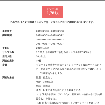
サンプル数
1,781
人
このプロバイダ 北海道ランキングは、オリコンの以下の調査に基づいています。
事前調査
2019/03/20～2019/08/08
調査期間
2019/08/09～2019/08/22
2018/08/08～2018/08/23
2017/08/17～2017/09/07
更新日
2019/12/02
サンプル数
1,781人（全国調査における総サンプル数27,368人）
規定人数
50人以上
調査企業数
35社
定義
プロバイダ事業者が提供するインターネット接続サービスのう
ち、北海道エリアにある個人向けの光回線/CATVに対応したサ
ービス事業を対象とする。
調査対象者
性別：指定なし
年齢：18歳以上
地域：北海道
条件：以下の条件を満たす人を対象とする。
（1）過去3年以内にプロバイダに新規加入（他社からの契約変
更含む）を行った人
（2）自宅で光回線/CATV回線でインターネットを利用してい