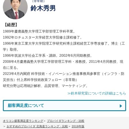
（非常勤）
鈴木秀男
【経歴】
1989年慶應義塾大学理工学部管理工学科卒業。
1992年ロチェスター大学経営大学院修士課程修了。
1996年東京工業大学大学院理工学研究科博士課程経営工学専攻修了。博士（工
学）取得。
1996年筑波大学社会工学系・講師。2002年6月同助教授。
2008年4月慶應義塾大学理工学部管理工学科・准教授。2011年4月同教授、現
在に至る。
2023年4月内閣府 科学技術・イノベーション推進事務局参事官（インフラ・防
災担当）付上席科学技術政策フェロー（非常勤）
研究分野は応用統計解析、品質管理、マーケティング。
≫鈴木研究室についての詳細はこちら
顧客満足度について
オリコン顧客満足度ランキング
プロバイダランキング・比較
おすすめのプロバイダ 北海道ランキング・比較
2019年版