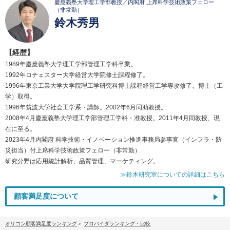
慶應義塾大学理工学部教授／内閣府 上席科学技術政策フェロー
（非常勤）
鈴木秀男
【経歴】
1989年慶應義塾大学理工学部管理工学科卒業。
1992年ロチェスター大学経営大学院修士課程修了。
1996年東京工業大学大学院理工学研究科博士課程経営工学専攻修了。博士（工
学）取得。
1996年筑波大学社会工学系・講師。2002年6月同助教授。
2008年4月慶應義塾大学理工学部管理工学科・准教授。2011年4月同教授、現
在に至る。
2023年4月内閣府 科学技術・イノベーション推進事務局参事官（インフラ・防
災担当）付上席科学技術政策フェロー（非常勤）
研究分野は応用統計解析、品質管理、マーケティング。
≫鈴木研究室についての詳細はこちら
顧客満足度について
オリコン顧客満足度ランキング
プロバイダランキング・比較