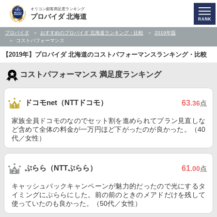
オリコン顧客満足度ランキング
プロバイダ 北海道
プロバイダ
おすすめのプロバイダ 北海道ランキング・比較
2019年版
コストパフォーマンス
【2019年】プロバイダ 北海道のコストパフォーマンスランキング・比較
コストパフォーマンス 満足度ランキング
ドコモnet（NTTドコモ）
63
.36
点
家族全員ドコモのなのでセット割を進められてプラン見直しな
ど含めて全体の料金が一万円ほど下がったのが良かった。（40
代／女性）
ぷらら（NTTぷらら）
61
.00
点
キャッシュバックキャンペーンが魅力的だったので光にするタ
イミングにぷららにした。前の前のときのメアドだけを残して
使っていたのも良かった。（50代／女性）