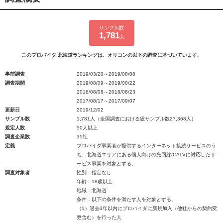
サンプル数
1,781
人
このプロバイダ 北海道ランキングは、オリコンの以下の調査に基づいています。
事前調査
2019/03/20～2019/08/08
調査期間
2019/08/09～2019/08/22
2018/08/08～2018/08/23
2017/08/17～2017/09/07
更新日
2019/12/02
サンプル数
1,781人（全国調査における総サンプル数27,368人）
規定人数
50人以上
調査企業数
35社
定義
プロバイダ事業者が提供するインターネット接続サービスのう
ち、北海道エリアにある個人向けの光回線/CATVに対応したサ
ービス事業を対象とする。
調査対象者
性別：指定なし
年齢：18歳以上
地域：北海道
条件：以下の条件を満たす人を対象とする。
（1）過去3年以内にプロバイダに新規加入（他社からの契約変
更含む）を行った人