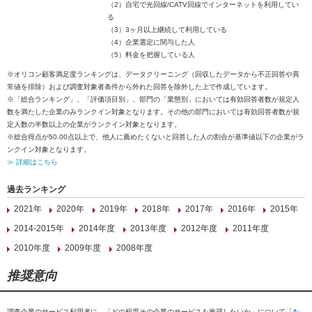
（2）自宅で光回線/CATV回線でインターネットを利用してい
る
（3）3ヶ月以上継続して利用している
（4）企業選定に関与した人
（5）料金を把握している人
※オリコン顧客満足度ランキングは、データクリーニング（回収したデータから不正回答や異
常値を排除）および調査対象者条件から外れた回答を除外した上で作成しています。
※「総合ランキング」、「評価項目別」、部門の「業態別」においては有効回答者数が規定人
数を満たした企業のみランクイン対象となります。その他の部門においては有効回答者数が規
定人数の半数以上の企業がランクイン対象となります。
※総合得点が50.00点以上で、他人に薦めたくないと回答した人の割合が基準値以下の企業がラ
ンクイン対象となります。
≫ 詳細はこちら
過去ランキング
2021年
2020年
2019年
2018年
2017年
2016年
2015年
2014-2015年
2014年度
2013年度
2012年度
2011年度
2010年度
2009年度
2008年度
推奨意向
調査企業のサービス利用者に、「どの程度その企業のサービスを推奨したいか」について「
A: