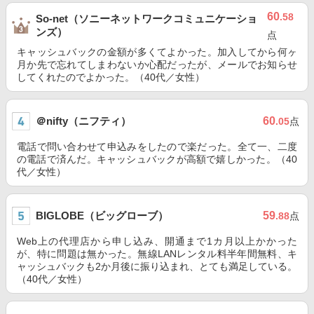
60
.58
So-net（ソニーネットワークコミュニケーショ
ンズ）
点
キャッシュバックの金額が多くてよかった。加入してから何ヶ
月か先で忘れてしまわないか心配だったが、メールでお知らせ
してくれたのでよかった。（40代／女性）
＠nifty（ニフティ）
60
.05
点
電話で問い合わせて申込みをしたので楽だった。全て一、二度
の電話で済んだ。キャッシュバックが高額で嬉しかった。（40
代／女性）
BIGLOBE（ビッグローブ）
59
.88
点
Web上の代理店から申し込み、開通まで1カ月以上かかった
が、特に問題は無かった。無線LANレンタル料半年間無料、キ
ャッシュバックも2か月後に振り込まれ、とても満足している。
（40代／女性）