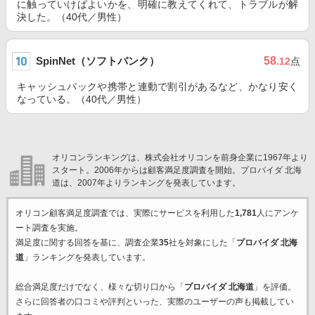
に触っていけばよいかを、明確に教えてくれて、トラブルが解
決した。（40代／男性）
SpinNet（ソフトバンク）
58
.12
点
キャッシュバックや携帯と連動で割引があるなど、かなり安く
なっている。（40代／男性）
オリコンランキングは、株式会社オリコンを前身企業に1967年より
スタート。2006年からは顧客満足度調査を開始。プロバイダ 北海
道は、2007年よりランキングを発表しています。
オリコン顧客満足度調査では、実際にサービスを利用した
1,781
人にアンケ
ート調査を実施。
満足度に関する回答を基に、調査企業
35
社を対象にした「
プロバイダ 北海
道
」ランキングを発表しています。
総合満足度だけでなく、様々な切り口から「
プロバイダ 北海道
」を評価。
さらに回答者の口コミや評判といった、実際のユーザーの声も掲載してい