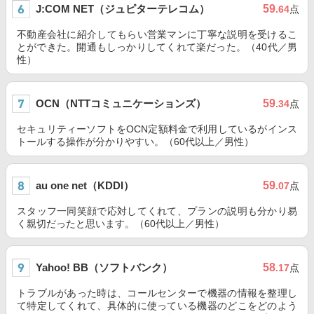
J:COM NET（ジュピターテレコム）
59
.64
点
不動産会社に紹介してもらい営業マンに丁寧な説明を受けるこ
とができた。開通もしっかりしてくれて楽だった。（40代／男
性）
OCN（NTTコミュニケーションズ）
59
.34
点
セキュリティーソフトをOCN定額料金で利用しているがインス
トールする操作が分かりやすい。（60代以上／男性）
au one net（KDDI）
59
.07
点
スタッフ一同笑顔で応対してくれて、プランの説明も分かり易
く親切だったと思います。（60代以上／男性）
Yahoo! BB（ソフトバンク）
58
.17
点
トラブルがあった時は、コールセンターで機器の情報を整理し
て特定してくれて、具体的に使っている機器のどこをどのよう