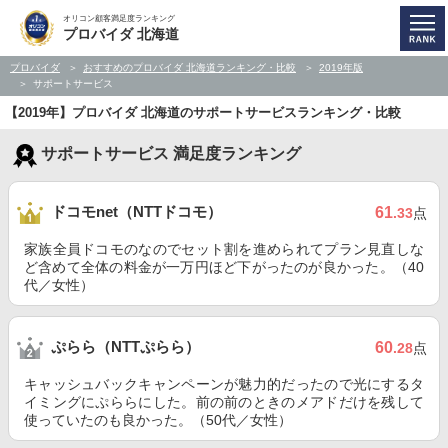
オリコン顧客満足度ランキング
プロバイダ 北海道
プロバイダ
おすすめのプロバイダ 北海道ランキング・比較
2019年版
サポートサービス
【2019年】プロバイダ 北海道のサポートサービスランキング・比較
サポートサービス 満足度ランキング
ドコモnet（NTTドコモ）
61
.33
点
家族全員ドコモのなのでセット割を進められてプラン見直しな
ど含めて全体の料金が一万円ほど下がったのが良かった。（40
代／女性）
ぷらら（NTTぷらら）
60
.28
点
キャッシュバックキャンペーンが魅力的だったので光にするタ
イミングにぷららにした。前の前のときのメアドだけを残して
使っていたのも良かった。（50代／女性）