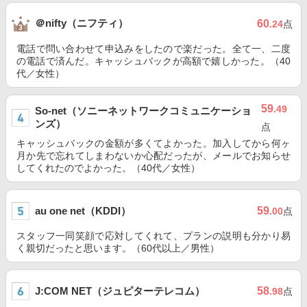
＠nifty（ニフティ）
60
.24
点
電話で問い合わせて申込みをしたので楽だった。全て一、二度
の電話で済んだ。キャッシュバックが高額で嬉しかった。（40
代／女性）
59
.49
So-net（ソニーネットワークコミュニケーショ
ンズ）
点
キャッシュバックの金額が多くてよかった。加入してから何ヶ
月か先で忘れてしまわないか心配だったが、メールでお知らせ
してくれたのでよかった。（40代／女性）
au one net（KDDI）
59
.00
点
スタッフ一同笑顔で応対してくれて、プランの説明も分かり易
く親切だったと思います。（60代以上／男性）
J:COM NET（ジュピターテレコム）
58
.98
点