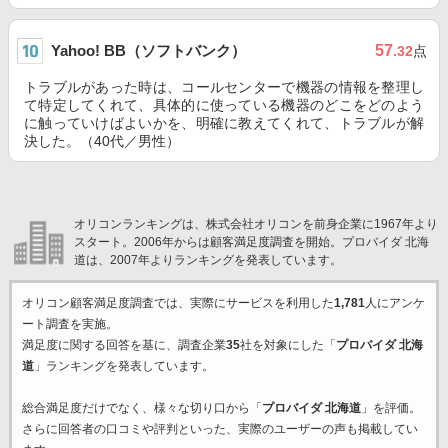
Yahoo! BB（ソフトバンク）
57
.32
点
トラブルがあった時は、コールセンターで機器の情報を整理し
て特定してくれて、具体的に使っている機器のどこをどのよう
に触っていけばよいかを、明確に教えてくれて、トラブルが解
決した。（40代／男性）
オリコンランキングは、株式会社オリコンを前身企業に1967年より
スタート。2006年からは顧客満足度調査を開始。プロバイダ 北海
道は、2007年よりランキングを発表しています。
オリコン顧客満足度調査では、実際にサービスを利用した
1,781
人にアンケ
ート調査を実施。
満足度に関する回答を基に、調査企業
35
社を対象にした「
プロバイダ 北海
道
」ランキングを発表しています。
総合満足度だけでなく、様々な切り口から「
プロバイダ 北海道
」を評価。
さらに回答者の口コミや評判といった、実際のユーザーの声も掲載してい