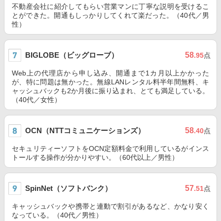
不動産会社に紹介してもらい営業マンに丁寧な説明を受けるこ
とができた。開通もしっかりしてくれて楽だった。（40代／男
性）
BIGLOBE（ビッグローブ）
58
.95
点
Web上の代理店から申し込み、開通まで1カ月以上かかった
が、特に問題は無かった。無線LANレンタル料半年間無料、キ
ャッシュバックも2か月後に振り込まれ、とても満足している。
（40代／女性）
OCN（NTTコミュニケーションズ）
58
.40
点
セキュリティーソフトをOCN定額料金で利用しているがインス
トールする操作が分かりやすい。（60代以上／男性）
SpinNet（ソフトバンク）
57
.51
点
キャッシュバックや携帯と連動で割引があるなど、かなり安く
なっている。（40代／男性）