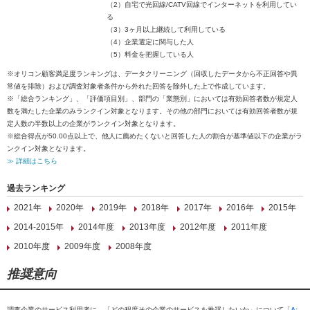
（2）自宅で光回線/CATV回線でインターネットを利用してい
る
（3）3ヶ月以上継続して利用している
（4）企業選定に関与した人
（5）料金を把握している人
※オリコン顧客満足度ランキングは、データクリーニング（回収したデータから不正回答や異
常値を排除）および調査対象者条件から外れた回答を除外した上で作成しています。
※「総合ランキング」、「評価項目別」、部門の「業態別」においては有効回答者数が規定人
数を満たした企業のみランクイン対象となります。その他の部門においては有効回答者数が規
定人数の半数以上の企業がランクイン対象となります。
※総合得点が50.00点以上で、他人に薦めたくないと回答した人の割合が基準値以下の企業がラ
ンクイン対象となります。
≫ 詳細はこちら
過去ランキング
2021年
2020年
2019年
2018年
2017年
2016年
2015年
2014-2015年
2014年度
2013年度
2012年度
2011年度
2010年度
2009年度
2008年度
推奨意向
調査企業のサービス利用者に、「どの程度その企業のサービスを推奨したいか」について「
A: