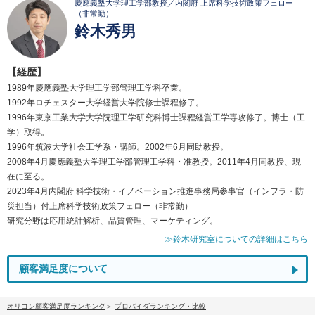
慶應義塾大学理工学部教授／内閣府 上席科学技術政策フェロー
（非常勤）
鈴木秀男
【経歴】
1989年慶應義塾大学理工学部管理工学科卒業。
1992年ロチェスター大学経営大学院修士課程修了。
1996年東京工業大学大学院理工学研究科博士課程経営工学専攻修了。博士（工
学）取得。
1996年筑波大学社会工学系・講師。2002年6月同助教授。
2008年4月慶應義塾大学理工学部管理工学科・准教授。2011年4月同教授、現
在に至る。
2023年4月内閣府 科学技術・イノベーション推進事務局参事官（インフラ・防
災担当）付上席科学技術政策フェロー（非常勤）
研究分野は応用統計解析、品質管理、マーケティング。
≫鈴木研究室についての詳細はこちら
顧客満足度について
オリコン顧客満足度ランキング
プロバイダランキング・比較