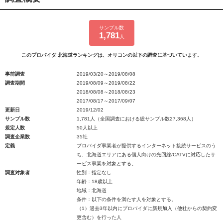
サンプル数
1,781
人
このプロバイダ 北海道ランキングは、オリコンの以下の調査に基づいています。
事前調査
2019/03/20～2019/08/08
調査期間
2019/08/09～2019/08/22
2018/08/08～2018/08/23
2017/08/17～2017/09/07
更新日
2019/12/02
サンプル数
1,781人（全国調査における総サンプル数27,368人）
規定人数
50人以上
調査企業数
35社
定義
プロバイダ事業者が提供するインターネット接続サービスのう
ち、北海道エリアにある個人向けの光回線/CATVに対応したサ
ービス事業を対象とする。
調査対象者
性別：指定なし
年齢：18歳以上
地域：北海道
条件：以下の条件を満たす人を対象とする。
（1）過去3年以内にプロバイダに新規加入（他社からの契約変
更含む）を行った人