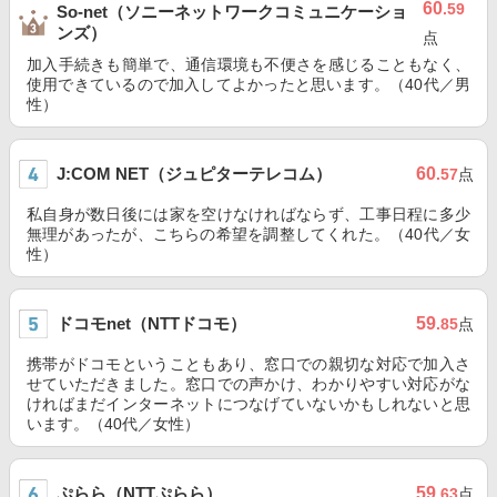
60
.59
So-net（ソニーネットワークコミュニケーショ
ンズ）
点
加入手続きも簡単で、通信環境も不便さを感じることもなく、
使用できているので加入してよかったと思います。（40代／男
性）
J:COM NET（ジュピターテレコム）
60
.57
点
私自身が数日後には家を空けなければならず、工事日程に多少
無理があったが、こちらの希望を調整してくれた。（40代／女
性）
ドコモnet（NTTドコモ）
59
.85
点
携帯がドコモということもあり、窓口での親切な対応で加入さ
せていただきました。窓口での声かけ、わかりやすい対応がな
ければまだインターネットにつなげていないかもしれないと思
います。（40代／女性）
ぷらら（NTTぷらら）
59
.63
点