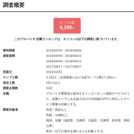
調査概要
サンプル数
4,190
人
このプロバイダ 近畿ランキングは、オリコンの以下の調査に基づいています。
事前調査
2019/03/20～2019/08/08
調査期間
2019/08/09～2019/08/22
2018/08/08～2018/08/23
2017/08/17～2017/09/07
更新日
2019/12/02
サンプル数
4,190人（全国調査における総サンプル数27,368人）
規定人数
150人以上
調査企業数
51社
定義
プロバイダ事業者が提供するインターネット接続サービスのう
ち、近畿エリアにある個人向けの光回線/CATVに対応したサー
ビス事業を対象とする。
調査対象者
性別：指定なし
年齢：18歳以上
地域：近畿（滋賀県、京都府、大阪府、兵庫県、奈良県、和歌
山県）
条件：以下の条件を満たす人を対象とする。