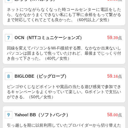
ネットにつながらなくなった時コールセンターに電話をした
ら、なかなかうまくできない私にも丁寧に余裕をもって繋がる
まで対応してくれてとても良かった。（60代以上／女性）
OCN（NTTコミュニケーションズ）
59
.39
点
回線を変えてパソコンをWi-Fi接続する際、なかなか出来ないし
パソコンは固まるしで焦っていたけれど、最後までじっくり付
き合って下さった。（40代／女性）
BIGLOBE（ビッグローブ）
59
.16
点
ビンゴやくじなどポイントや賞品の当たる遊び感覚で参加でき
るキャンペーンをよくやっていて楽しい。Gポイントで支払い
ができる。（50代／女性）
Yahoo! BB（ソフトバンク）
58
.00
点
引っ越しを期に以前利用していたプロバイダーから切り替えた