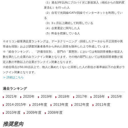
（1）過去3年以内にプロバイダに新規加入（他社からの契約変
更含む）を行った人
（2）自宅で光回線/CATV回線でインターネットを利用してい
る
（3）3ヶ月以上継続して利用している
（4）企業選定に関与した人
（5）料金を把握している人
※オリコン顧客満足度ランキングは、データクリーニング（回収したデータから不正回答や異
常値を排除）および調査対象者条件から外れた回答を除外した上で作成しています。
※「総合ランキング」、「評価項目別」、部門の「業態別」においては有効回答者数が規定人
数を満たした企業のみランクイン対象となります。その他の部門においては有効回答者数が規
定人数の半数以上の企業がランクイン対象となります。
※総合得点が50.00点以上で、他人に薦めたくないと回答した人の割合が基準値以下の企業がラ
ンクイン対象となります。
≫ 詳細はこちら
過去ランキング
2021年
2020年
2019年
2018年
2017年
2016年
2015年
2014-2015年
2014年度
2013年度
2012年度
2011年度
2010年度
2009年度
2008年度
推奨意向