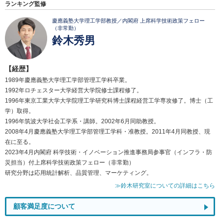
ランキング監修
慶應義塾大学理工学部教授／内閣府 上席科学技術政策フェロー
（非常勤）
鈴木秀男
【経歴】
1989年慶應義塾大学理工学部管理工学科卒業。
1992年ロチェスター大学経営大学院修士課程修了。
1996年東京工業大学大学院理工学研究科博士課程経営工学専攻修了。博士（工
学）取得。
1996年筑波大学社会工学系・講師。2002年6月同助教授。
2008年4月慶應義塾大学理工学部管理工学科・准教授。2011年4月同教授、現
在に至る。
2023年4月内閣府 科学技術・イノベーション推進事務局参事官（インフラ・防
災担当）付上席科学技術政策フェロー（非常勤）
研究分野は応用統計解析、品質管理、マーケティング。
≫鈴木研究室についての詳細はこちら
顧客満足度について