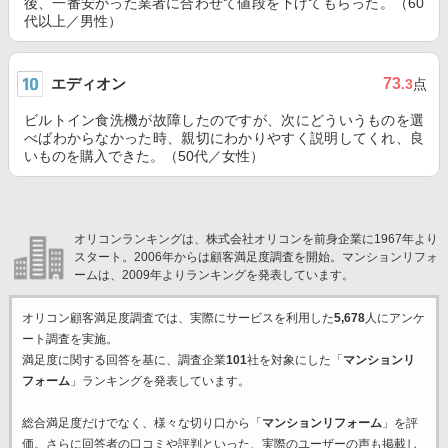
後、一番安かった業者に合わせて値段を下げてもらった。（60
代以上／男性）
エディオン
73
.3
点
ビルトイン食洗機が故障したのですが、次にどういうものを選
べばわからなかった時、親切にわかりやすく説明してくれ、良
いものを購入できた。（50代／女性）
オリコンランキングは、株式会社オリコンを前身企業に1967年より
スタート。2006年からは顧客満足度調査を開始。マンションリフォ
ームは、2009年よりランキングを発表しています。
オリコン顧客満足度調査では、実際にサービスを利用した
5,678
人にアンケ
ート調査を実施。
満足度に関する回答を基に、調査企業
101
社を対象にした「
マンションリ
フォーム
」ランキングを発表しています。
総合満足度だけでなく、様々な切り口から「
マンションリフォーム
」を評
価。さらに回答者の口コミや評判といった、実際のユーザーの声も掲載し