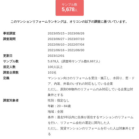
サンプル数
5,678
人
このマンションリフォームランキングは、オリコンの以下の調査に基づいています。
事前調査
2023/05/15～2023/06/26
調査期間
2023/06/27～2023/07/10
2022/06/10～2022/07/04
2021/06/16～2021/06/30
更新日
2023/12/01
サンプル数
5,678人（調査時サンプル数6,667人）
規定人数
100人以上
調査企業数
101社
定義
マンション向けのリフォームを受注・施工し、水回り、窓・ド
ア、内装、外装のいずれの対応もしている企業
ただし、原則OB物件のリフォームのみ対応している企業は対
象外とする
調査対象者
性別：指定なし
年齢：20～84歳
地域：全国
条件：過去5年以内に自身が居住するマンションのリフォーム
を行い、リフォーム会社の選定に関与した人
ただし、賃貸マンションのリフォームを行った人は対象外とす
る