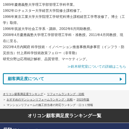
1989年慶應義塾大学理工学部管理工学科卒業。
1992年ロチェスター大学経営大学院修士課程修了。
1996年東京工業大学大学院理工学研究科博士課程経営工学専攻修了。博士（工
学）取得。
1996年筑波大学社会工学系・講師。2002年6月同助教授。
2008年4月慶應義塾大学理工学部管理工学科・准教授。2011年4月同教授、現
在に至る。
2023年4月内閣府 科学技術・イノベーション推進事務局参事官（インフラ・防
災担当）付上席科学技術政策フェロー（非常勤）
研究分野は応用統計解析、品質管理、マーケティング。
≫鈴木研究室についての詳細はこちら
顧客満足度について
オリコン顧客満足度ランキング
リフォームランキング・比較
おすすめのマンションリフォームランキング・比較
2023年版
マンションリフォームの施工担当者の対応ランキング・口コミ情報
オリコン顧客満足度
ランキング一覧