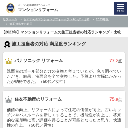
オリコン顧客満足度ランキング
マンションリフォーム
リフォーム
おすすめのマンションリフォームランキング・比較
2023年版
施工担当者の対応
【2023年】マンションリフォームの施工担当者の対応ランキング・比較
施工担当者の対応 満足度ランキング
パナソニック リフォーム
77
.2
点
洗面台のボール部分だけの交換と考えていたが、色々調べてい
ただき、結果、洗面台を全て交換した。予算より大幅にかかっ
たが納得できた。（50代／女性）
住友不動産のリフォーム
75
.9
点
価値の向上。リフォームによって住宅の価値が向上。古いキッ
チンやバスルームを新しくすることで、機能性が向上し、将来
的な売却時に高い評価を得ることが可能となったと思う。快適
性の向上。（50代／男性）