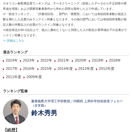
※オリコン顧客満足度ランキングは、データクリーニング（回収したデータから不正回答や異
常値を排除）および調査対象者条件から外れた回答を除外した上で作成しています。
※「総合ランキング」、「評価項目別」、部門の「業態別」においては有効回答者数が規定人
数を満たした企業のみランクイン対象となります。その他の部門においては有効回答者数が規
定人数の半数以上の企業がランクイン対象となります。
※総合得点が60.0点以上で、他人に薦めたくないと回答した人の割合が基準値以下の企業がラ
ンクイン対象となります。
≫ 詳細はこちら
過去ランキング
2024年
2023年
2022年
2021年
2020年
2019年
2018年
2017年
2016年
2015年
2014年度
2013年度
2012年度
2011年度
2009年度
ランキング監修
慶應義塾大学理工学部教授／内閣府 上席科学技術政策フェロー
（非常勤）
鈴木秀男
【経歴】