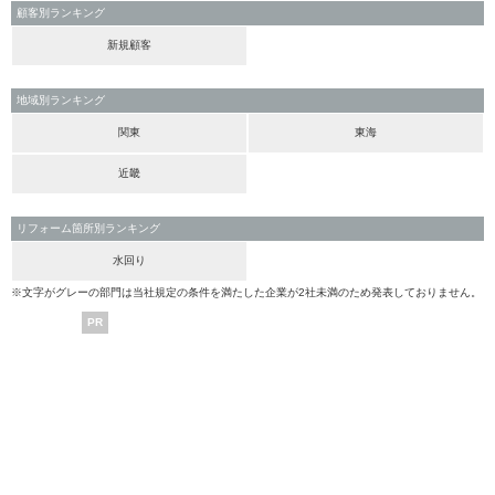
顧客別ランキング
新規顧客
地域別ランキング
関東
東海
近畿
リフォーム箇所別ランキング
水回り
※文字がグレーの部門は当社規定の条件を満たした企業が2社未満のため発表しておりません。
PR