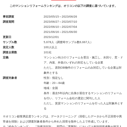
このマンションリフォームランキングは、オリコンの以下の調査に基づいています。
事前調査
2023/05/15～2023/06/26
調査期間
2023/06/27～2023/07/10
2022/06/10～2022/07/04
2021/06/16～2021/06/30
更新日
2023/12/01
サンプル数
5,678人（調査時サンプル数6,667人）
規定人数
100人以上
調査企業数
101社
定義
マンション向けのリフォームを受注・施工し、水回り、窓・ド
ア、内装、外装のいずれの対応もしている企業
ただし、原則OB物件のリフォームのみ対応している企業は対
象外とする
調査対象者
性別：指定なし
年齢：20～84歳
地域：全国
条件：過去5年以内に自身が居住するマンションのリフォーム
を行い、リフォーム会社の選定に関与した人
ただし、賃貸マンションのリフォームを行った人は対象外とす
る
※オリコン顧客満足度ランキングは、データクリーニング（回収したデータから不正回答や異
常値を排除）および調査対象者条件から外れた回答を除外した上で作成しています。
※「総合ランキング」、「評価項目別」、部門の「業態別」においては有効回答者数が規定人