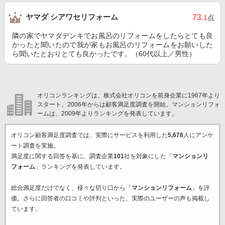
ヤマダ シアワセリフォーム
73
.1
点
隣の家でヤマダデンキでお風呂のリフォームをしたらとても良
かったと聞いたので我が家もお風呂のリフォームをお願いした
ら聞いたとおりとても良かったです。（60代以上／男性）
オリコンランキングは、株式会社オリコンを前身企業に1967年より
スタート。2006年からは顧客満足度調査を開始。マンションリフォ
ームは、2009年よりランキングを発表しています。
オリコン顧客満足度調査では、実際にサービスを利用した
5,678
人にアンケ
ート調査を実施。
満足度に関する回答を基に、調査企業
101
社を対象にした「
マンションリ
フォーム
」ランキングを発表しています。
総合満足度だけでなく、様々な切り口から「
マンションリフォーム
」を評
価。さらに回答者の口コミや評判といった、実際のユーザーの声も掲載し
ています。