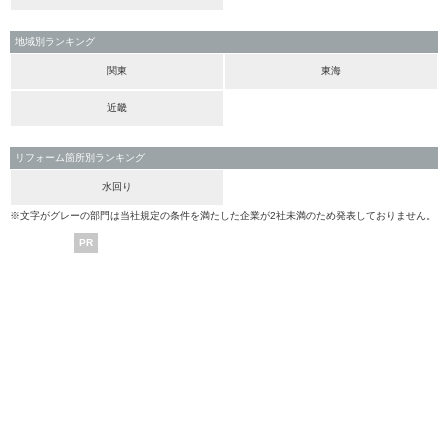
地域別ランキング
関東
東海
近畿
リフォーム箇所別ランキング
水回り
※文字がグレーの部門は当社規定の条件を満たした企業が2社未満のため発表しておりません。
PR