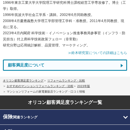
1996年東京工業大学大学院理工学研究科博士課程経営工学専攻修了。博士（工
学）取得。
1996年筑波大学社会工学系・講師。2002年6月同助教授。
2008年4月慶應義塾大学理工学部管理工学科・准教授。2011年4月同教授、現
在に至る。
2023年4月内閣府 科学技術・イノベーション推進事務局参事官（インフラ・防
災担当）付上席科学技術政策フェロー（非常勤）
研究分野は応用統計解析、品質管理、マーケティング。
≫鈴木研究室についての詳細はこちら
顧客満足度について
オリコン顧客満足度ランキング
リフォームランキング・比較
おすすめのマンションリフォームランキング・比較
2023年版
マンションリフォームの家電量販店ランキング・口コミ情報
オリコン顧客満足度
ランキング一覧
保険
関連ランキング