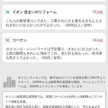
イオン 住まいのリフォーム
74
.8
点
こちらの希望通りにできた。工事された方も養生をきちんとさ
れきれいに仕上がったのでよかった。（60代以上／女性）
コーナン
74
.8
点
ガスコンロ・レンジフードは予定通り、きれいに仕上がった。
上部の隙間もきれいに埋めてくれ、見た目も良かった。担当者
も気さくでよかった。（50代／女性）
オリコンランキングは、株式会社オリコンを前身企業に1967年より
スタート。2006年からは顧客満足度調査を開始。マンションリフォ
ームは、2009年よりランキングを発表しています。
オリコン顧客満足度調査では、実際にサービスを利用した
5,678
人にアンケ
ート調査を実施。
満足度に関する回答を基に、調査企業
101
社を対象にした「
マンションリ