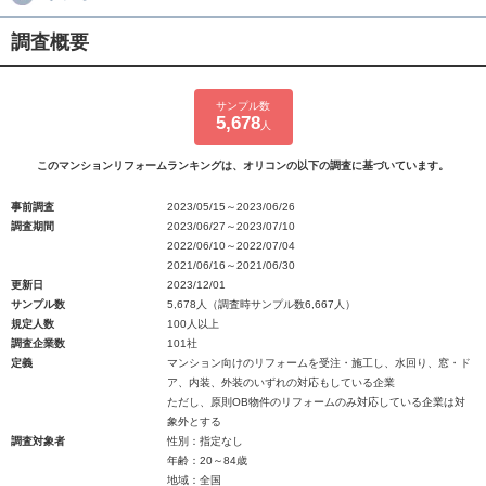
調査概要
サンプル数
5,678
人
このマンションリフォームランキングは、オリコンの以下の調査に基づいています。
事前調査
2023/05/15～2023/06/26
調査期間
2023/06/27～2023/07/10
2022/06/10～2022/07/04
2021/06/16～2021/06/30
更新日
2023/12/01
サンプル数
5,678人（調査時サンプル数6,667人）
規定人数
100人以上
調査企業数
101社
定義
マンション向けのリフォームを受注・施工し、水回り、窓・ド
ア、内装、外装のいずれの対応もしている企業
ただし、原則OB物件のリフォームのみ対応している企業は対
象外とする
調査対象者
性別：指定なし
年齢：20～84歳
地域：全国