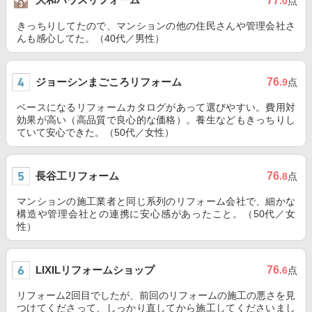
77
.0
点
きっちりしてたので、マンションの他の住民さんや管理会社さ
んも感心してた。（40代／男性）
ジョーシンまごころリフォーム
76
.9
点
ベースになるリフォームカタログがあって選びやすい。費用対
効果が高い（高品質で良心的な価格）。養生などもきっちりし
ていて安心できた。（50代／女性）
長谷工リフォーム
76
.8
点
マンションの施工業者と同じ系列のリフォーム会社で、細かな
構造や管理会社との連携に安心感があったこと。（50代／女
性）
LIXILリフォームショップ
76
.6
点
リフォーム2回目でしたが、前回のリフォームの施工の悪さを見
つけてくださって、しっかり直してから施工してくださいまし