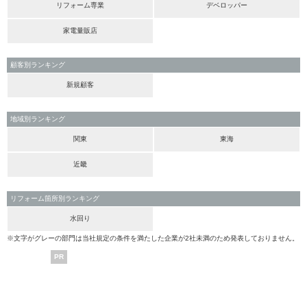
リフォーム専業
デベロッパー
家電量販店
顧客別ランキング
新規顧客
地域別ランキング
関東
東海
近畿
リフォーム箇所別ランキング
水回り
※文字がグレーの部門は当社規定の条件を満たした企業が2社未満のため発表しておりません。
PR