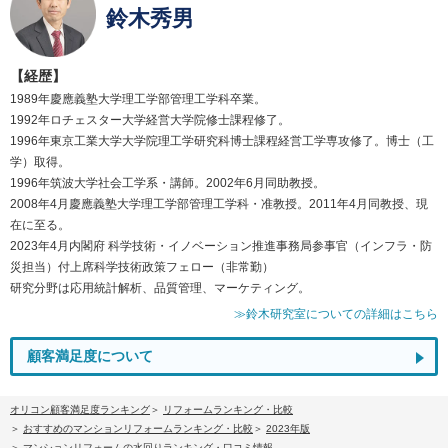
鈴木秀男
【経歴】
1989年慶應義塾大学理工学部管理工学科卒業。
1992年ロチェスター大学経営大学院修士課程修了。
1996年東京工業大学大学院理工学研究科博士課程経営工学専攻修了。博士（工
学）取得。
1996年筑波大学社会工学系・講師。2002年6月同助教授。
2008年4月慶應義塾大学理工学部管理工学科・准教授。2011年4月同教授、現
在に至る。
2023年4月内閣府 科学技術・イノベーション推進事務局参事官（インフラ・防
災担当）付上席科学技術政策フェロー（非常勤）
研究分野は応用統計解析、品質管理、マーケティング。
≫鈴木研究室についての詳細はこちら
顧客満足度について
オリコン顧客満足度ランキング
リフォームランキング・比較
おすすめのマンションリフォームランキング・比較
2023年版
マンションリフォームの水回りランキング・口コミ情報