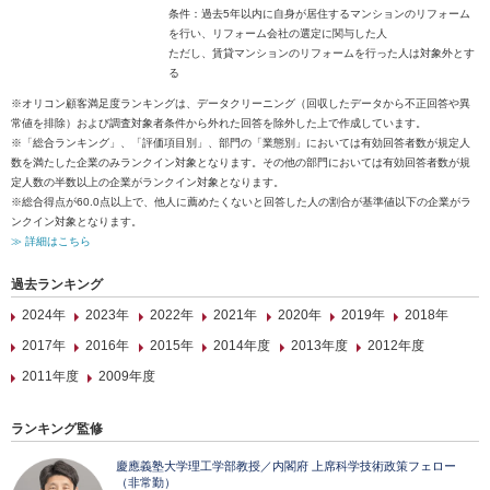
条件：過去5年以内に自身が居住するマンションのリフォーム
を行い、リフォーム会社の選定に関与した人
ただし、賃貸マンションのリフォームを行った人は対象外とす
る
※オリコン顧客満足度ランキングは、データクリーニング（回収したデータから不正回答や異
常値を排除）および調査対象者条件から外れた回答を除外した上で作成しています。
※「総合ランキング」、「評価項目別」、部門の「業態別」においては有効回答者数が規定人
数を満たした企業のみランクイン対象となります。その他の部門においては有効回答者数が規
定人数の半数以上の企業がランクイン対象となります。
※総合得点が60.0点以上で、他人に薦めたくないと回答した人の割合が基準値以下の企業がラ
ンクイン対象となります。
≫ 詳細はこちら
過去ランキング
2024年
2023年
2022年
2021年
2020年
2019年
2018年
2017年
2016年
2015年
2014年度
2013年度
2012年度
2011年度
2009年度
ランキング監修
慶應義塾大学理工学部教授／内閣府 上席科学技術政策フェロー
（非常勤）