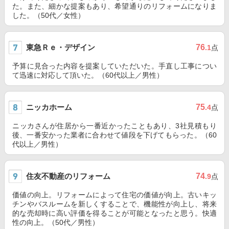
た。また、細かな提案もあり、希望通りのリフォームになりま
した。（50代／女性）
東急Ｒｅ・デザイン
76
.1
点
予算に見合った内容を提案していただいた。手直し工事につい
て迅速に対応して頂いた。（60代以上／男性）
ニッカホーム
75
.4
点
ニッカさんが住居から一番近かったこともあり、3社見積もり
後、一番安かった業者に合わせて値段を下げてもらった。（60
代以上／男性）
住友不動産のリフォーム
74
.9
点
価値の向上。リフォームによって住宅の価値が向上。古いキッ
チンやバスルームを新しくすることで、機能性が向上し、将来
的な売却時に高い評価を得ることが可能となったと思う。快適
性の向上。（50代／男性）