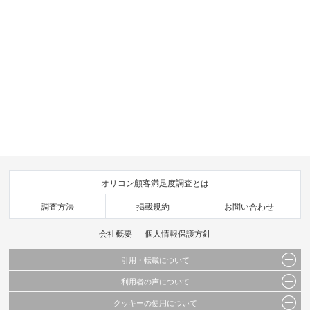
オリコン顧客満足度調査とは
調査方法
掲載規約
お問い合わせ
会社概要
個人情報保護方針
引用・転載について
利用者の声について
当サイトで公開されている情報（文字、写真、イラスト、画像データ等）及びこれらの配
置・編集および構造などについての著作権は株式会社oricon MEに帰属しております。
クッキーの使用について
当サイトに掲載している内容はすべてサービスの利用者が提出された見解・感想です。
これらの情報を権利者の許可なく無断転載・複製などの二次利用を行うことは固く禁じて