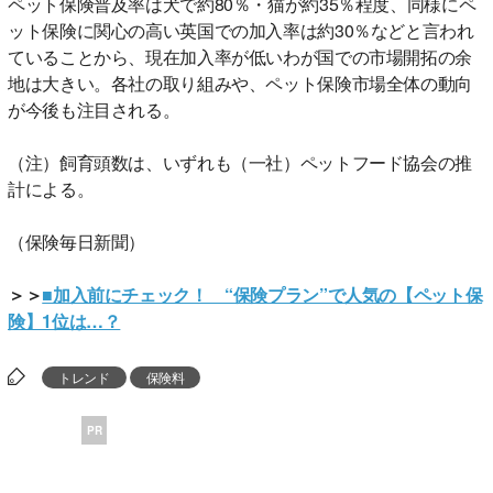
ペット保険普及率は犬で約80％・猫が約35％程度、同様にペ
ット保険に関心の高い英国での加入率は約30％などと言われ
ていることから、現在加入率が低いわが国での市場開拓の余
地は大きい。各社の取り組みや、ペット保険市場全体の動向
が今後も注目される。
（注）飼育頭数は、いずれも（一社）ペットフード協会の推
計による。
（保険毎日新聞）
＞＞
■加入前にチェック！ “保険プラン”で人気の【ペット保
険】1位は…？
トレンド
保険料
PR