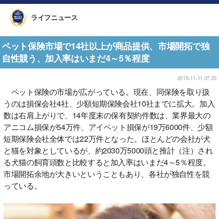
ライフニュース
ペット保険市場で14社以上が商品提供、市場開拓で独
自性競う、加入率はいまだ4～5％程度
2015-11-11 07:20
ペット保険の市場が広がっている。現在、同保険を取り扱
うのは損保会社4社、少額短期保険会社10社までに拡大。加入
数は右肩上がりで、14年度末の保有契約件数は、業界最大の
アニコム損保が54万件、アイペット損保が19万6000件、少額
短期保険会社全体では22万件となった。ほとんどの会社が犬
と猫を対象としているが、約2030万5000頭と推計（注）され
る犬猫の飼育頭数と比較すると加入率はいまだ4～5％程度。
市場開拓余地が大きいということもあり、各社が独自性を競
っている。