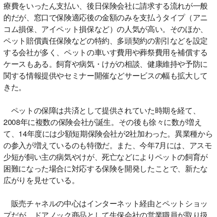
療費をいったん支払い、後日保険会社に請求する流れが一般
的だが、窓口で保険適応後の金額のみを支払うタイプ（アニ
コム損保、アイペット損保など）の人気が高い。そのほか、
ペット賠償責任保険などの特約、多頭契約の割引などを設定
する会社が多く、ペットの車いす費用や葬祭費用を補償する
ケースもある。飼育や病気・けがの相談、健康維持や予防に
関する情報提供やセミナー開催などサービスの幅も拡大して
きた。
ペットの保障は共済として提供されていた時期を経て、
2008年に複数の保険会社が誕生。その後も徐々に数が増え
て、14年度には少額短期保険会社が2社加わった。異業種から
の参入が増えているのも特徴だ。また、今年7月には、アスモ
少短が飼い主の病気やけが、死亡などによりペットの飼育が
困難になった場合に対応する保険を開発したことで、新たな
広がりを見せている。
販売チャネルの中心はインターネット経由とペットショッ
プだが、ドアノック商品として生保会社の営業職員が取り扱