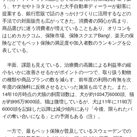
う、ヤナセやトヨタといった大手自動車ディーラーが顧客に
提案する、銀行窓販で話のきっかけづくりに活用するなどの
手法での対面販売も広がってきた。消費者の関心が高まり、
商品選びに迷う消費者が増えていることもあり、オリコンを
はじめカカクコム、保険市場、保険スクエアBang!、楽天の保
険などでもペット保険の満足度や加入者数のランキングを公
表している。
半面、課題も見えている。治療費の高騰による利益率の縮
小をいかに改善させるかがポイントの一つで、取り扱う動物
の種類や商品プランの数を減らす、前年度の利用の有無を次
年度の保険料に反映させるといった施策も出てきた。また、
14年10月時点の犬猫の飼育頭数は、犬が約1034万6000頭、猫
が約995万9000頭。猫は微増しているが、犬は11年に1193万
6000頭を記録した以降は減少傾向にあり「今後、限られたパ
イの奪い合いになる」との予測もある（注）。
一方で、最もペット保険が普及しているスウェーデンでの