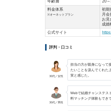
年齢層
20～
料金体系
初期
月会
※オーネットプラン
お見
成婚
公式サイト
https
評判・口コミ
担当の方が親身になって
たいことを汲んでくれた
実と感じた。
30代／女性
Webで結婚チャンステス
料マッチング体験もでき
30代／男性