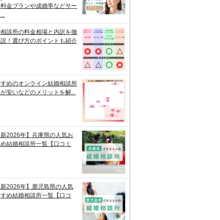
？料金プランや成婚率などサー
..
婚相談所の料金相場と内訳を徹
解説！選び方のポイントも紹介
すすめのオンライン結婚相談所
が安いなどのメリットを解...
新2026年】兵庫県の人気お
すめ結婚相談所一覧【口コミ
新2026年】鹿児島県の人気
すすめ結婚相談所一覧【口コ