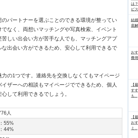
は
ビス.
想のパートナーを選ぶことのできる環境が整ってい
結
底
けでなく、両想いマッチングや写真検索、イベント
堅苦しい出会い方が苦手な人でも、マッチングアプ
ルな出会い方ができるため、安心して利用できるで
お
費用
魅力の1つです。連絡先を交換しなくてもマイページ
バイザーへの相談もマイページでできるため、個人
【最
す
安心して利用できるでしょう。
も...
776人
【最
：55%
お
ミ...
：44%