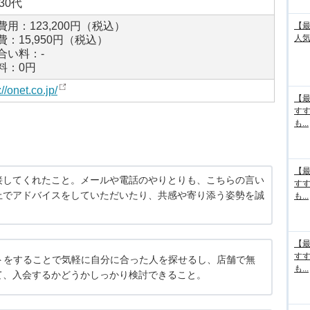
30代
費用：123,200円（税込）
【最
人気
費：15,950円（税込）
合い料：-
料：0円
://onet.co.jp/
【最
す
も...
【最
接してくれたこと。メールや電話のやりとりも、こちらの言い
す
上でアドバイスをしていただいたり、共感や寄り添う姿勢を誠
も...
【最
す
トをすることで気軽に自分に合った人を探せるし、店舗で無
も...
て、入会するかどうかしっかり検討できること。