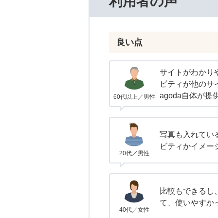
利用者の声
良い点
サイトがわかり
ビティが他のサ
agoda自体が
60代以上／男性
写真も入れてい
ビティかイメー
20代／男性
比較もできるし
て、使いやすか
40代／女性