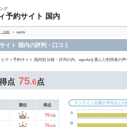
ング
ィ予約サイト 国内
グ・比較
agoda
約サイト 国内の評判・口コミ
ビティ予約サイト 国内別 比較・評判の内、agodaを選んだ利用者の
75
得点
.6
点
ランクイン企業の平均点との
順位
得点
A
76
.8
点
B
75
.6
点