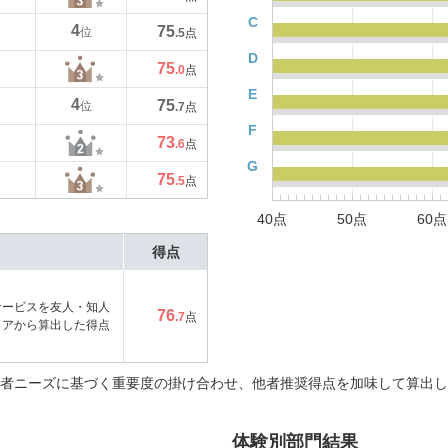
C
4
75
位
.5
点
D
75
.0
点
E
4
75
位
.7
点
F
73
.6
点
G
75
.5
点
40点
50点
60点
得点
サービスを友人・知人
76
.7
点
コアから算出した得点
者ニーズに基づく重要度の掛け合わせ、他者推奨得点を加味して算出し
体験別部門結果