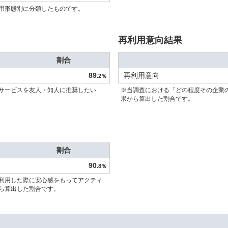
用形態別に分類したものです。
再利用意向結果
割合
89
再利用意向
.2％
サービスを友人・知人に推奨したい
※当調査における「どの程度その企業
果から算出した割合です。
割合
90
.8％
利用した際に安心感をもってアクティ
ら算出した割合です。