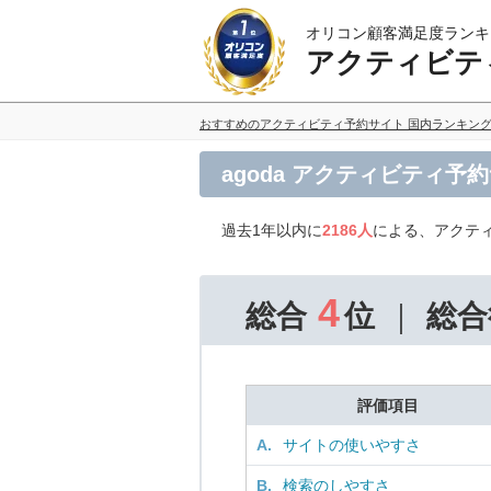
オリコン顧客満足度ランキ
アクティビテ
おすすめのアクティビティ予約サイト 国内ランキン
agoda アクティビティ予
過去1年以内に
2186人
による、アクティ
4
総合
位
総合
評価項目
A.
サイトの使いやすさ
B.
検索のしやすさ