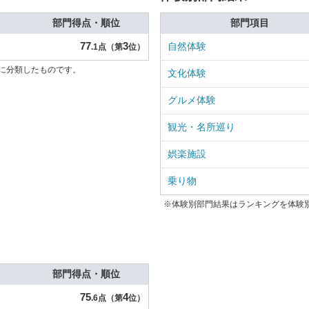
部門得点・順位
部門項目
77
3
自然体験
.1点（第
位）
に分類したものです。
文化体験
グルメ体験
観光・名所巡り
娯楽施設
乗り物
※体験別部門結果はランキングを体験
部門得点・順位
75
4
.6点（第
位）