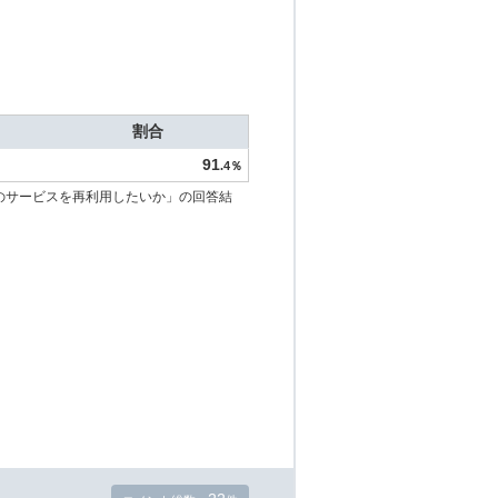
割合
91
.4％
のサービスを再利用したいか」の回答結