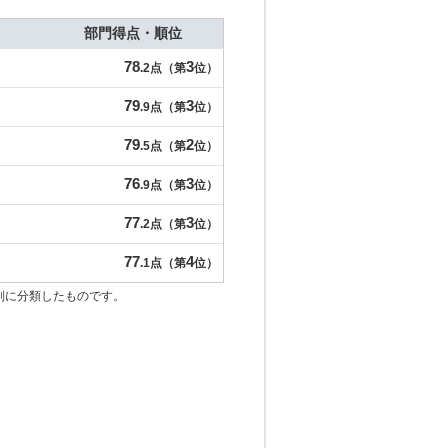
部門得点・順位
78
3
.2点（第
位）
79
3
.9点（第
位）
79
2
.5点（第
位）
76
3
.9点（第
位）
77
3
.2点（第
位）
77
4
.1点（第
位）
別に分類したものです。