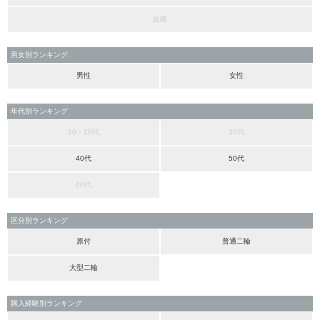
近畿
男女別ランキング
男性
女性
年代別ランキング
10・20代
30代
40代
50代
60代
区分別ランキング
原付
普通二輪
大型二輪
購入経験別ランキング