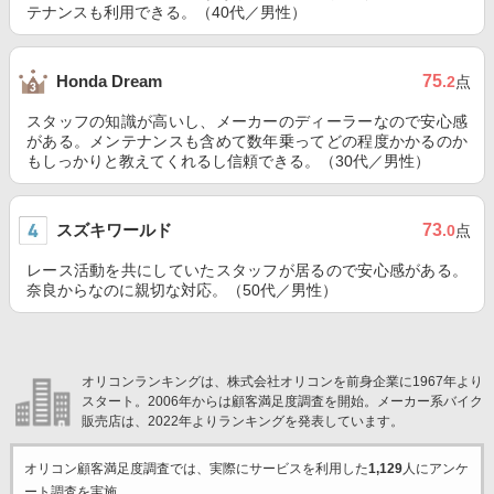
テナンスも利用できる。（40代／男性）
75
Honda Dream
.2
点
スタッフの知識が高いし、メーカーのディーラーなので安心感
がある。メンテナンスも含めて数年乗ってどの程度かかるのか
もしっかりと教えてくれるし信頼できる。（30代／男性）
スズキワールド
73
.0
点
レース活動を共にしていたスタッフが居るので安心感がある。
奈良からなのに親切な対応。（50代／男性）
オリコンランキングは、株式会社オリコンを前身企業に1967年より
スタート。2006年からは顧客満足度調査を開始。メーカー系バイク
販売店は、2022年よりランキングを発表しています。
オリコン顧客満足度調査では、実際にサービスを利用した
1,129
人にアンケ
ート調査を実施。