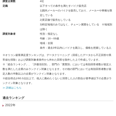
調査企業数
4社
定義
以下すべての条件を満たすバイク販売店
1)国内メーカーのバイクを販売しており、メーカーや車種を限
定している
2)実店舗で販売をしている
3)特定地域のみではなく、チェーン展開をしている ※地域別
は除く
調査対象者
性別：指定なし
年齢：16～69歳
地域：全国
条件：過去3年以内にバイクを購入し、価格を把握している人
※オリコン顧客満足度ランキングは、データクリーニング（回収したデータから不正回答や異
常値を排除）および調査対象者条件から外れた回答を除外した上で作成しています。
※「総合ランキング」、「評価項目別」、部門の「業態別」においては有効回答者数が規定人
数を満たした企業のみランクイン対象となります。その他の部門においては有効回答者数が規
定人数の半数以上の企業がランクイン対象となります。
※総合得点が60.0点以上で、他人に薦めたくないと回答した人の割合が基準値以下の企業がラ
ンクイン対象となります。
≫ 詳細はこちら
過去ランキング
2022年