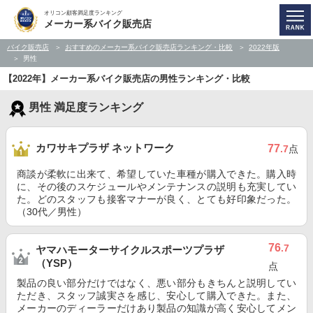
オリコン顧客満足度ランキング
メーカー系バイク販売店
バイク販売店
おすすめのメーカー系バイク販売店ランキング・比較
2022年版
男性
【2022年】メーカー系バイク販売店の男性ランキング・比較
男性 満足度ランキング
カワサキプラザ ネットワーク
77
.7
点
商談が柔軟に出来て、希望していた車種が購入できた。購入時
に、その後のスケジュールやメンテナンスの説明も充実してい
た。どのスタッフも接客マナーが良く、とても好印象だった。
（30代／男性）
76
.7
ヤマハモーターサイクルスポーツプラザ
（YSP）
点
製品の良い部分だけではなく、悪い部分もきちんと説明してい
ただき、スタッフ誠実さを感じ、安心して購入できた。また、
メーカーのディーラーだけあり製品の知識が高く安心してメン