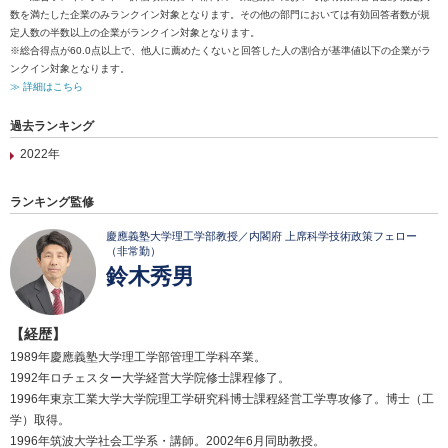
数を満たした企業のみランクイン対象となります。その他の部門においては有効回答者数が規
定人数の半数以上の企業がランクイン対象となります。
※総合得点が60.0点以上で、他人に薦めたくないと回答した人の割合が基準値以下の企業がラ
ンクイン対象となります。
≫ 詳細はこちら
過去ランキング
2022年
ランキング監修
慶應義塾大学理工学部教授／内閣府 上席科学技術政策フェロー
（非常勤）
鈴木秀男
【経歴】
1989年慶應義塾大学理工学部管理工学科卒業。
1992年ロチェスター大学経営大学院修士課程修了。
1996年東京工業大学大学院理工学研究科博士課程経営工学専攻修了。博士（工
学）取得。
1996年筑波大学社会工学系・講師。2002年6月同助教授。