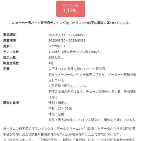
サンプル数
1,129
人
このメーカー系バイク販売店ランキングは、オリコンの以下の調査に基づいています。
事前調査
2021/11/15～2022/03/09
調査期間
2022/03/10～2022/03/18
更新日
2022/07/01
サンプル数
1,129人（調査時サンプル数1,584人）
規定人数
100人以上
調査企業数
4社
定義
以下すべての条件を満たすバイク販売店
1)国内メーカーのバイクを販売しており、メーカーや車種を限
定している
2)実店舗で販売をしている
3)特定地域のみではなく、チェーン展開をしている ※地域別
は除く
調査対象者
性別：指定なし
年齢：16～69歳
地域：全国
条件：過去3年以内にバイクを購入し、価格を把握している人
※オリコン顧客満足度ランキングは、データクリーニング（回収したデータから不正回答や異
常値を排除）および調査対象者条件から外れた回答を除外した上で作成しています。
※「総合ランキング」、「評価項目別」、部門の「業態別」においては有効回答者数が規定人