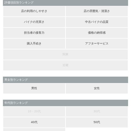
評価項目別ランキング
店の利用のしやすさ
店の雰囲気・清潔さ
バイクの充実さ
中古バイクの品質
担当者の接客力
価格の納得感
購入手続き
アフターサービス
関東
近畿
男女別ランキング
男性
女性
年代別ランキング
10・20代
30代
40代
50代