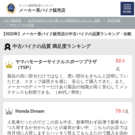
オリコン顧客満足度ランキング
メーカー系バイク販売店
バイク販売店
おすすめのメーカー系バイク販売店ランキング・比較
2022年版
中古バイクの品質
【2022年】メーカー系バイク販売店の中古バイクの品質ランキング・比較
中古バイクの品質 満足度ランキング
82
.0
ヤマハモーターサイクルスポーツプラザ
（YSP）
点
製品の良い部分だけではなく、悪い部分もきちんと説明してい
ただき、スタッフ誠実さを感じ、安心して購入できた。また、
メーカーのディーラーだけあり製品の知識が高く安心してメン
テナンスも利用できる。（40代／男性）
79
Honda Dream
.7
点
人気車だったのでどこの店も中古、新車問わず品薄で新車もい
つ入荷するか分からないとの返答が多い中、こちらのお店では
何月頃に入荷しますとハッキリ答えてもらえたので購入を決め