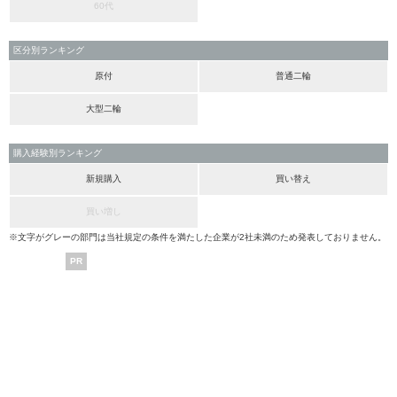
60代
区分別ランキング
原付
普通二輪
大型二輪
購入経験別ランキング
新規購入
買い替え
買い増し
※文字がグレーの部門は当社規定の条件を満たした企業が2社未満のため発表しておりません。
PR