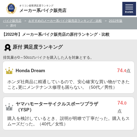
オリコン顧客満足度ランキング
メーカー系バイク販売店
バイク販売店
おすすめのメーカー系バイク販売店ランキング・比較
2022年版
原付
【2022年】メーカー系バイク販売店の原付ランキング・比較
原付 満足度ランキング
排気量が0～50ccのバイクを購入した人を対象とする。
74
Honda Dream
.4
点
ホンダ社商品に精通しているので、安心確実な買い物ができた
こと｡更にメンテナンス修理も困らない。（50代／男性）
74
.0
ヤマハモーターサイクルスポーツプラザ
（YSP）
点
購入を検討しているとき、説明が明瞭で丁寧だった。購入もス
ムーズだった。（40代／女性）