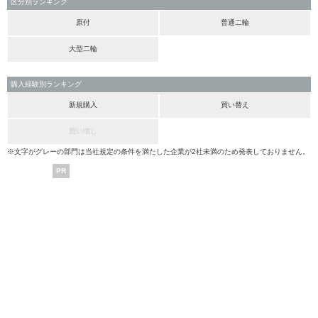
区分別ランキング
原付
普通二輪
大型二輪
購入経験別ランキング
新規購入
買い替え
買い増し
※文字がグレーの部門は当社規定の条件を満たした企業が2社未満のため発表しておりません。
PR