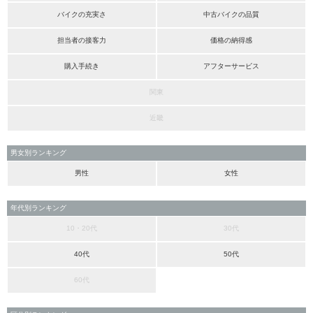
バイクの充実さ
中古バイクの品質
担当者の接客力
価格の納得感
購入手続き
アフターサービス
関東
近畿
男女別ランキング
男性
女性
年代別ランキング
10・20代
30代
40代
50代
60代