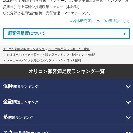
2023年4月内閣府 科学技術・イノベーション推進事務局参事官（インフラ・防
災担当）付上席科学技術政策フェロー（非常勤）
研究分野は応用統計解析、品質管理、マーケティング。
≫鈴木研究室についての詳細はこちら
顧客満足度について
オリコン顧客満足度ランキング
バイク販売店ランキング・比較
おすすめのメーカー系バイク販売店ランキング・比較
2022年版
メーカー系バイク販売店の原付ランキング・口コミ情報
オリコン顧客満足度
ランキング一覧
保険
関連ランキング
金融
関連ランキング
塾
関連ランキング
スクール