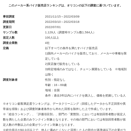
このメーカー系バイク販売店ランキングは、オリコンの以下の調査に基づいています。
事前調査
2021/11/15～2022/03/09
調査期間
2022/03/10～2022/03/18
更新日
2022/07/01
サンプル数
1,129人（調査時サンプル数1,584人）
規定人数
100人以上
調査企業数
4社
定義
以下すべての条件を満たすバイク販売店
1)国内メーカーのバイクを販売しており、メーカーや車種を限
定している
2)実店舗で販売をしている
3)特定地域のみではなく、チェーン展開をしている ※地域別
は除く
調査対象者
性別：指定なし
年齢：16～69歳
地域：全国
条件：過去3年以内にバイクを購入し、価格を把握している人
※オリコン顧客満足度ランキングは、データクリーニング（回収したデータから不正回答や異
常値を排除）および調査対象者条件から外れた回答を除外した上で作成しています。
※「総合ランキング」、「評価項目別」、部門の「業態別」においては有効回答者数が規定人
数を満たした企業のみランクイン対象となります。その他の部門においては有効回答者数が規
定人数の半数以上の企業がランクイン対象となります。
※総合得点が60.0点以上で、他人に薦めたくないと回答した人の割合が基準値以下の企業がラ