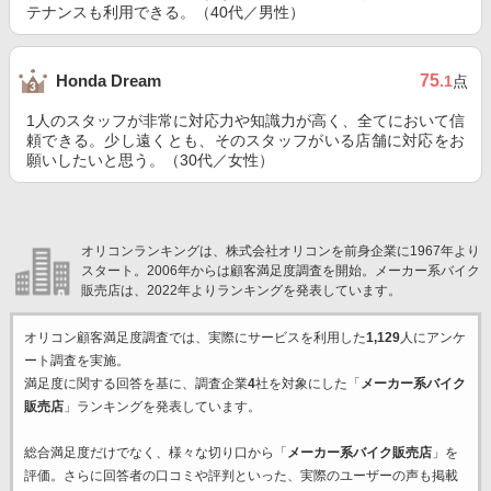
テナンスも利用できる。（40代／男性）
75
Honda Dream
.1
点
1人のスタッフが非常に対応力や知識力が高く、全てにおいて信
頼できる。少し遠くとも、そのスタッフがいる店舗に対応をお
願いしたいと思う。（30代／女性）
オリコンランキングは、株式会社オリコンを前身企業に1967年より
スタート。2006年からは顧客満足度調査を開始。メーカー系バイク
販売店は、2022年よりランキングを発表しています。
オリコン顧客満足度調査では、実際にサービスを利用した
1,129
人にアンケ
ート調査を実施。
満足度に関する回答を基に、調査企業
4
社を対象にした「
メーカー系バイク
販売店
」ランキングを発表しています。
総合満足度だけでなく、様々な切り口から「
メーカー系バイク販売店
」を
評価。さらに回答者の口コミや評判といった、実際のユーザーの声も掲載