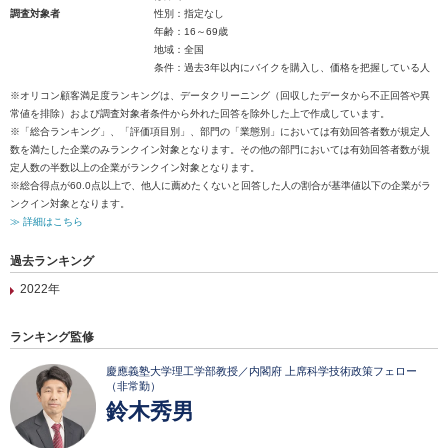
調査対象者
性別：指定なし
年齢：16～69歳
地域：全国
条件：過去3年以内にバイクを購入し、価格を把握している人
※オリコン顧客満足度ランキングは、データクリーニング（回収したデータから不正回答や異
常値を排除）および調査対象者条件から外れた回答を除外した上で作成しています。
※「総合ランキング」、「評価項目別」、部門の「業態別」においては有効回答者数が規定人
数を満たした企業のみランクイン対象となります。その他の部門においては有効回答者数が規
定人数の半数以上の企業がランクイン対象となります。
※総合得点が60.0点以上で、他人に薦めたくないと回答した人の割合が基準値以下の企業がラ
ンクイン対象となります。
≫ 詳細はこちら
過去ランキング
2022年
ランキング監修
慶應義塾大学理工学部教授／内閣府 上席科学技術政策フェロー
（非常勤）
鈴木秀男