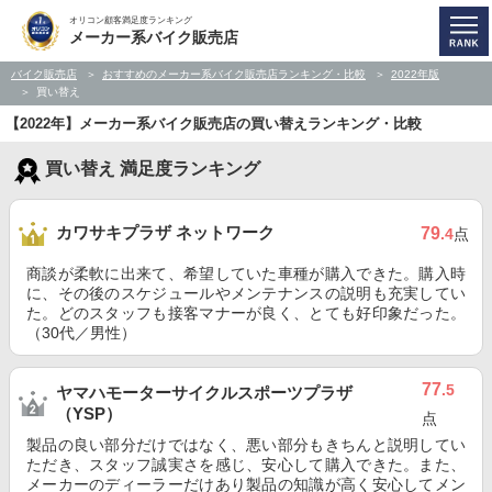
オリコン顧客満足度ランキング
メーカー系バイク販売店
バイク販売店
おすすめのメーカー系バイク販売店ランキング・比較
2022年版
買い替え
【2022年】メーカー系バイク販売店の買い替えランキング・比較
買い替え 満足度ランキング
カワサキプラザ ネットワーク
79
.4
点
商談が柔軟に出来て、希望していた車種が購入できた。購入時
に、その後のスケジュールやメンテナンスの説明も充実してい
た。どのスタッフも接客マナーが良く、とても好印象だった。
（30代／男性）
77
.5
ヤマハモーターサイクルスポーツプラザ
（YSP）
点
製品の良い部分だけではなく、悪い部分もきちんと説明してい
ただき、スタッフ誠実さを感じ、安心して購入できた。また、
メーカーのディーラーだけあり製品の知識が高く安心してメン