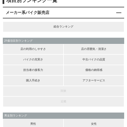
項目別ランキング一覧
メーカー系バイク販売店
総合ランキング
評価項目別ランキング
店の利用のしやすさ
店の雰囲気・清潔さ
バイクの充実さ
中古バイクの品質
担当者の接客力
価格の納得感
購入手続き
アフターサービス
関東
近畿
男女別ランキング
男性
女性