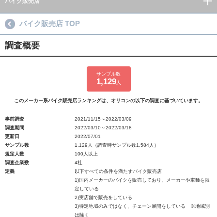
バイク販売店
バイク販売店 TOP
調査概要
サンプル数
1,129
人
このメーカー系バイク販売店ランキングは、オリコンの以下の調査に基づいています。
事前調査
2021/11/15～2022/03/09
調査期間
2022/03/10～2022/03/18
更新日
2022/07/01
サンプル数
1,129人（調査時サンプル数1,584人）
規定人数
100人以上
調査企業数
4社
定義
以下すべての条件を満たすバイク販売店
1)国内メーカーのバイクを販売しており、メーカーや車種を限
定している
2)実店舗で販売をしている
3)特定地域のみではなく、チェーン展開をしている ※地域別
は除く