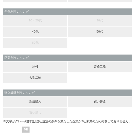
年代別ランキング
10・20代
30代
40代
50代
60代
区分別ランキング
原付
普通二輪
大型二輪
購入経験別ランキング
新規購入
買い替え
買い増し
※文字がグレーの部門は当社規定の条件を満たした企業が2社未満のため発表しておりません。
PR