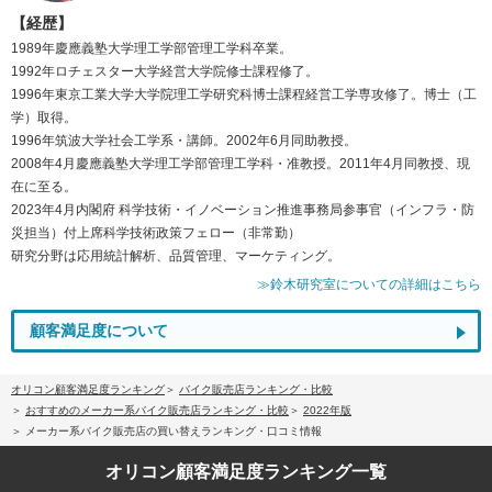
【経歴】
1989年慶應義塾大学理工学部管理工学科卒業。
1992年ロチェスター大学経営大学院修士課程修了。
1996年東京工業大学大学院理工学研究科博士課程経営工学専攻修了。博士（工
学）取得。
1996年筑波大学社会工学系・講師。2002年6月同助教授。
2008年4月慶應義塾大学理工学部管理工学科・准教授。2011年4月同教授、現
在に至る。
2023年4月内閣府 科学技術・イノベーション推進事務局参事官（インフラ・防
災担当）付上席科学技術政策フェロー（非常勤）
研究分野は応用統計解析、品質管理、マーケティング。
≫鈴木研究室についての詳細はこちら
顧客満足度について
オリコン顧客満足度ランキング
バイク販売店ランキング・比較
おすすめのメーカー系バイク販売店ランキング・比較
2022年版
メーカー系バイク販売店の買い替えランキング・口コミ情報
オリコン顧客満足度
ランキング一覧