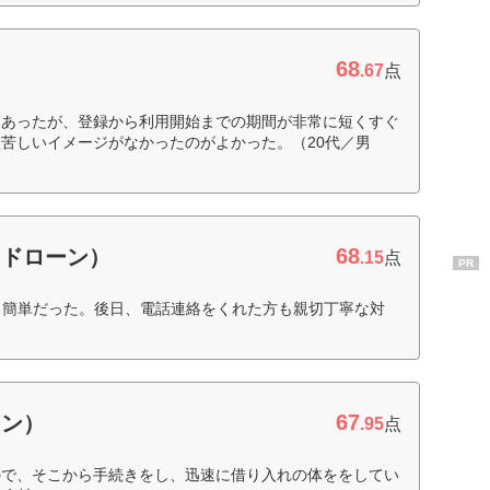
68
.67
点
んあったが、登録から利用開始までの期間が非常に短くすぐ
苦しいイメージがなかったのがよかった。（20代／男
68
ードローン）
.15
点
PR
も簡単だった。後日、電話連絡をくれた方も親切丁寧な対
67
ーン）
.95
点
ので、そこから手続きをし、迅速に借り入れの体ををしてい