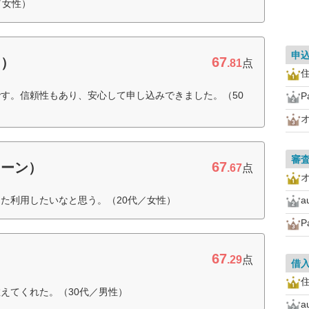
／女性）
申
67
ド）
.81
点
住
す。信頼性もあり、安心して申し込みできました。（50
審
67
ローン）
.67
点
た利用したいなと思う。（20代／女性）
67
.29
点
借
住
えてくれた。（30代／男性）