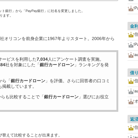
ネット銀行」から「PayPay銀行」に社名を変更しました。
ります。
金
住
オリコンを前身企業に1967年よりスタート。2006年から
サービスを利用した
7,034
人にアンケート調査を実施。
184
社を対象にした「
銀行カードローン
」ランキングを発
借
から「
銀行カードローン
」を評価。さらに回答者の口コミ
住
も掲載しています。
からも比較することで「
銀行カードローン
」選びにお役立
返
住
び替えて比較することが出来ます。