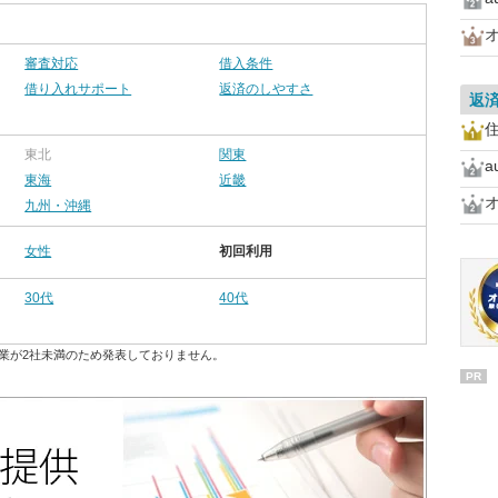
審査対応
借入条件
借り入れサポート
返済のしやすさ
返
住
東北
関東
東海
近畿
九州・沖縄
女性
初回利用
30代
40代
業が2社未満のため発表しておりません。
PR