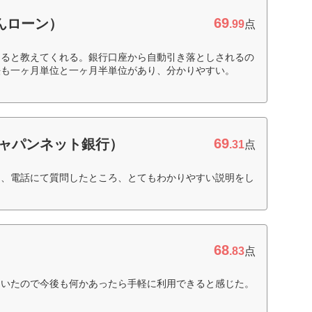
69
んローン）
.99
点
なると教えてくれる。銀行口座から自動引き落としされるの
法も一ヶ月単位と一ヶ月半単位があり、分かりやすい。
69
：ジャパンネット銀行）
.31
点
を、電話にて質問したところ、とてもわかりやすい説明をし
68
.83
点
ていたので今後も何かあったら手軽に利用できると感じた。