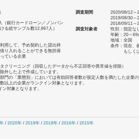
1
調査期間
2020/08/12～2
2019/08/30～2
34人（銀行カードローン／ノンバン
2018/09/11～2
る総サンプル数12,867人）
調査対象者
性別：指定な
年齢：20～69
地域：全国
利用して、予め契約した貸出枠
条件：現在、
借り入れることができる無担保
もしく
っている企業
タクリーニング（回収したデータから不正回答や異常値を排除）
除外した上で作成しています。
部門の「業態別」においては有効回答者数が規定人数を満たした企業の
数以上の企業がランクイン対象となります。
クイン対象となります。
1年
/
2020年
/
2019年
/
2018年
/
2016年
/
2015年