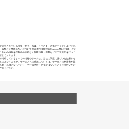
で公開されている情報（文字、写真、イラスト、画像データ等）及びこれ
・編集および構造などについての著作権は株式会社oricon MEに帰属してお
これらの情報を権利者の許可なく無断転載・複製などの二次利用を行うこ
禁じております。
で掲載しているすべての情報やデータは、当社の調査に基づいた結果から
ものとなりますが、サービスへの感想については、サービスの利用者が提
見解・感想となっており、当社の見解・意見ではないことをご理解いただ
ご覧ください。