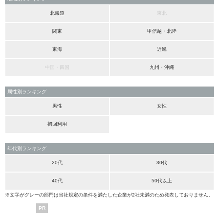
北海道
東北
関東
甲信越・北陸
東海
近畿
中国・四国
九州・沖縄
属性別ランキング
男性
女性
初回利用
年代別ランキング
20代
30代
40代
50代以上
※文字がグレーの部門は当社規定の条件を満たした企業が2社未満のため発表しておりません。
PR