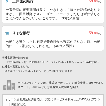
三井住友銀行
59
.09
点
一番最初の審査期間は長く、やきもきして待った記憶がありま
すが、二回目以降はスムーズで、イライラしたりせずに借りる
ことができるのがいいところです。（30代／男性）
りそな銀行
59
.08
点
自動引き落としされる際で普通預金の残高が足りない時、自動
的にローン融資してくれる点。（40代／男性）
※社名変更のお知らせ
「PayPay銀行」は、2021年4月5日に「ジャパンネット銀行」から「PayPay銀行」
に社名を変更しました。
調査時は「ジャパンネット銀行」として聴取しております。
オリコンランキングは、株式会社オリコンを前身企業に1967年より
スタート。2006年からは顧客満足度調査を開始。
オリコン顧客満足度調査では、実際にサービスを利用した
7,034
人にアンケ
ート調査を実施。