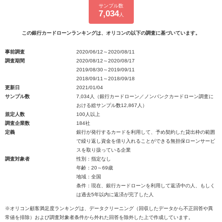
サンプル数
7,034
人
この銀行カードローンランキングは、オリコンの以下の調査に基づいています。
事前調査
2020/06/12～2020/08/11
調査期間
2020/08/12～2020/08/17
2019/08/30～2019/09/11
2018/09/11～2018/09/18
更新日
2021/01/04
サンプル数
7,034人（銀行カードローン／ノンバンクカードローン調査に
おける総サンプル数12,867人）
規定人数
100人以上
調査企業数
184社
定義
銀行が発行するカードを利用して、予め契約した貸出枠の範囲
で繰り返し資金を借り入れることができる無担保ローンサービ
スを取り扱っている企業
調査対象者
性別：指定なし
年齢：20～69歳
地域：全国
条件：現在、銀行カードローンを利用して返済中の人、もしく
は過去5年以内に返済が完了した人
※オリコン顧客満足度ランキングは、データクリーニング（回収したデータから不正回答や異
常値を排除）および調査対象者条件から外れた回答を除外した上で作成しています。