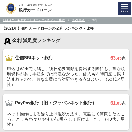
オリコン顧客満足度ランキング
銀行カードローン
おすすめの銀行カードローンランキング・比較
2021年版
金利
【2021年】銀行カードローンの金利ランキング・比較
金利 満足度ランキング
住信SBIネット銀行
63
.45
点
申込はWebで完結し、後日必要書類を提出する際にも丁寧な説
明資料があり手軽さでは問題なかった。借入も即時口座に振り
込まれるので、急な出費にも対応できる点はよい。（50代／男
性）
PayPay銀行（旧：ジャパンネット銀行）
61
.85
点
ネット操作による繰り上げ返済方法を、電話にて質問したとこ
ろ、とてもわかりやすい説明をして頂けました。（40代／男
性）