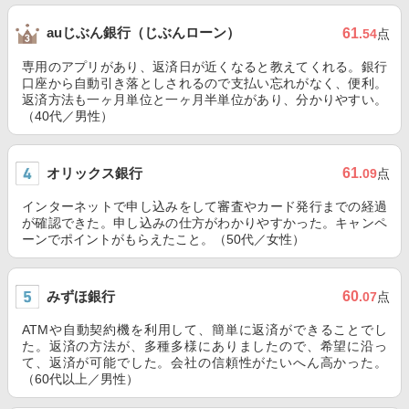
auじぶん銀行（じぶんローン）
61
.54
点
専用のアプリがあり、返済日が近くなると教えてくれる。銀行
口座から自動引き落としされるので支払い忘れがなく、便利。
返済方法も一ヶ月単位と一ヶ月半単位があり、分かりやすい。
（40代／男性）
オリックス銀行
61
.09
点
インターネットで申し込みをして審査やカード発行までの経過
が確認できた。申し込みの仕方がわかりやすかった。キャンペ
ーンでポイントがもらえたこと。（50代／女性）
みずほ銀行
60
.07
点
ATMや自動契約機を利用して、簡単に返済ができることでし
た。返済の方法が、多種多様にありましたので、希望に沿っ
て、返済が可能でした。会社の信頼性がたいへん高かった。
（60代以上／男性）