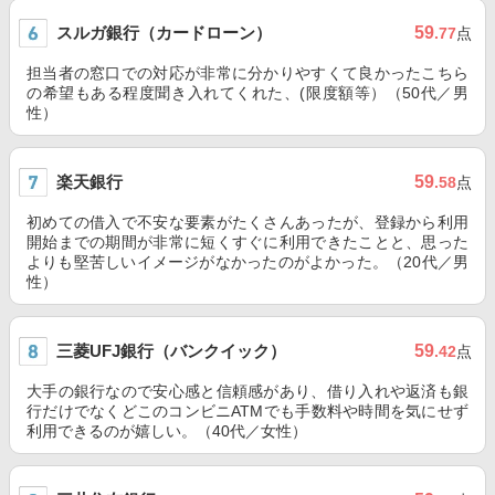
スルガ銀行（カードローン）
59
.77
点
担当者の窓口での対応が非常に分かりやすくて良かったこちら
の希望もある程度聞き入れてくれた、(限度額等）（50代／男
性）
楽天銀行
59
.58
点
初めての借入で不安な要素がたくさんあったが、登録から利用
開始までの期間が非常に短くすぐに利用できたことと、思った
よりも堅苦しいイメージがなかったのがよかった。（20代／男
性）
三菱UFJ銀行（バンクイック）
59
.42
点
大手の銀行なので安心感と信頼感があり、借り入れや返済も銀
行だけでなくどこのコンビニATMでも手数料や時間を気にせず
利用できるのが嬉しい。（40代／女性）