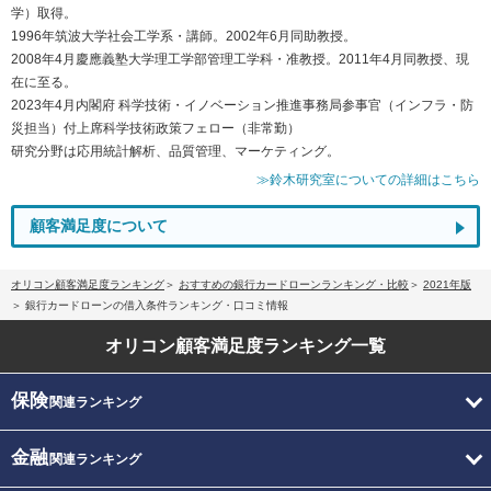
学）取得。
1996年筑波大学社会工学系・講師。2002年6月同助教授。
2008年4月慶應義塾大学理工学部管理工学科・准教授。2011年4月同教授、現
在に至る。
2023年4月内閣府 科学技術・イノベーション推進事務局参事官（インフラ・防
災担当）付上席科学技術政策フェロー（非常勤）
研究分野は応用統計解析、品質管理、マーケティング。
≫鈴木研究室についての詳細はこちら
顧客満足度について
オリコン顧客満足度ランキング
おすすめの銀行カードローンランキング・比較
2021年版
銀行カードローンの借入条件ランキング・口コミ情報
オリコン顧客満足度
ランキング一覧
保険
関連ランキング
金融
関連ランキング