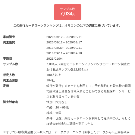
サンプル数
7,034
人
この銀行カードローンランキングは、オリコンの以下の調査に基づいています。
事前調査
2020/06/12～2020/08/11
調査期間
2020/08/12～2020/08/17
2019/08/30～2019/09/11
2018/09/11～2018/09/18
更新日
2021/01/04
サンプル数
7,034人（銀行カードローン／ノンバンクカードローン調査に
おける総サンプル数12,867人）
規定人数
100人以上
調査企業数
184社
定義
銀行が発行するカードを利用して、予め契約した貸出枠の範囲
で繰り返し資金を借り入れることができる無担保ローンサービ
スを取り扱っている企業
調査対象者
性別：指定なし
年齢：20～69歳
地域：全国
条件：現在、銀行カードローンを利用して返済中の人、もしく
は過去5年以内に返済が完了した人
※オリコン顧客満足度ランキングは、データクリーニング（回収したデータから不正回答や異