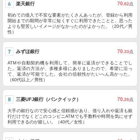
楽天銀行
70
.82
点
初めての借入で不安な要素がたくさんあったが、登録から利用
開始までの期間が非常に短くすぐに利用できたことと、思った
よりも堅苦しいイメージがなかったのがよかった。（20代／男
性）
みずほ銀行
70
.33
点
ATMや自動契約機を利用して、簡単に返済ができることでし
た。返済の方法が、多種多様にありましたので、希望に沿っ
て、返済が可能でした。会社の信頼性がたいへん高かった。
（60代以上／男性）
三菱UFJ銀行（バンクイック）
70
.26
点
大手の銀行なので安心感と信頼感があり、借り入れや返済も銀
行だけでなくどこのコンビニATMでも手数料や時間を気にせず
利用できるのが嬉しい。（40代／女性）