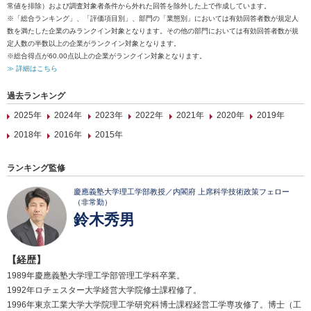
常値を排除）および調査対象者条件から外れた回答を除外した上で作成しています。
※「総合ランキング」、「評価項目別」、部門の「業態別」においては有効回答者数が規定人
数を満たした企業のみランクイン対象となります。その他の部門においては有効回答者数が規
定人数の半数以上の企業がランクイン対象となります。
※総合得点が60.00点以上の企業がランクイン対象となります。
≫ 詳細はこちら
過去ランキング
2025年
2024年
2023年
2022年
2021年
2020年
2019年
2018年
2016年
2015年
ランキング監修
慶應義塾大学理工学部教授／内閣府 上席科学技術政策フェロー
（非常勤）
鈴木秀男
【経歴】
1989年慶應義塾大学理工学部管理工学科卒業。
1992年ロチェスター大学経営大学院修士課程修了。
1996年東京工業大学大学院理工学研究科博士課程経営工学専攻修了。博士（工