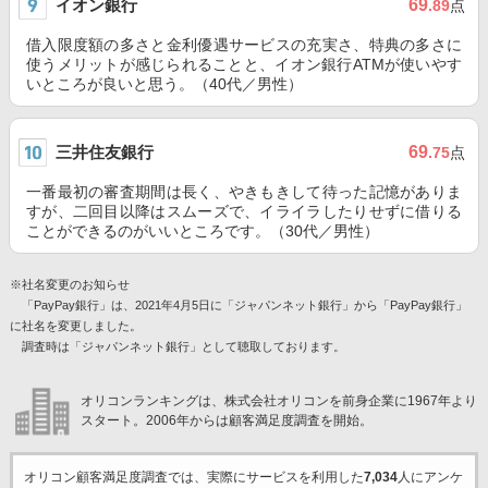
イオン銀行
69
.89
点
借入限度額の多さと金利優遇サービスの充実さ、特典の多さに
使うメリットが感じられることと、イオン銀行ATMが使いやす
いところが良いと思う。（40代／男性）
三井住友銀行
69
.75
点
一番最初の審査期間は長く、やきもきして待った記憶がありま
すが、二回目以降はスムーズで、イライラしたりせずに借りる
ことができるのがいいところです。（30代／男性）
※社名変更のお知らせ
「PayPay銀行」は、2021年4月5日に「ジャパンネット銀行」から「PayPay銀行」
に社名を変更しました。
調査時は「ジャパンネット銀行」として聴取しております。
オリコンランキングは、株式会社オリコンを前身企業に1967年より
スタート。2006年からは顧客満足度調査を開始。
オリコン顧客満足度調査では、実際にサービスを利用した
7,034
人にアンケ