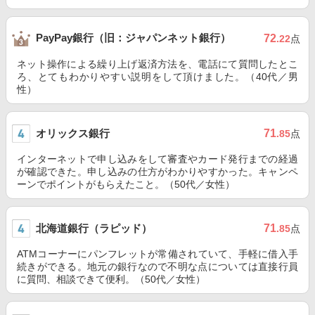
PayPay銀行（旧：ジャパンネット銀行）
72
.22
点
ネット操作による繰り上げ返済方法を、電話にて質問したとこ
ろ、とてもわかりやすい説明をして頂けました。（40代／男
性）
オリックス銀行
71
.85
点
インターネットで申し込みをして審査やカード発行までの経過
が確認できた。申し込みの仕方がわかりやすかった。キャンペ
ーンでポイントがもらえたこと。（50代／女性）
北海道銀行（ラピッド）
71
.85
点
ATMコーナーにパンフレットが常備されていて、手軽に借入手
続きができる。地元の銀行なので不明な点については直接行員
に質問、相談できて便利。（50代／女性）