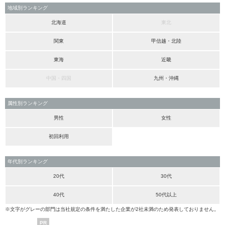
地域別ランキング
北海道
東北
関東
甲信越・北陸
東海
近畿
中国・四国
九州・沖縄
属性別ランキング
男性
女性
初回利用
年代別ランキング
20代
30代
40代
50代以上
※文字がグレーの部門は当社規定の条件を満たした企業が2社未満のため発表しておりません。
PR