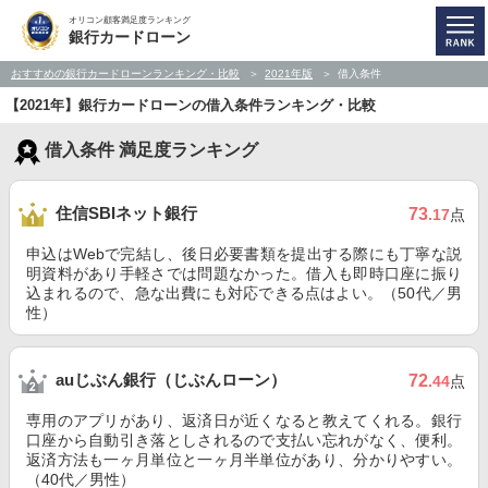
オリコン顧客満足度ランキング
銀行カードローン
おすすめの銀行カードローンランキング・比較
2021年版
借入条件
【2021年】銀行カードローンの借入条件ランキング・比較
借入条件 満足度ランキング
住信SBIネット銀行
73
.17
点
申込はWebで完結し、後日必要書類を提出する際にも丁寧な説
明資料があり手軽さでは問題なかった。借入も即時口座に振り
込まれるので、急な出費にも対応できる点はよい。（50代／男
性）
auじぶん銀行（じぶんローン）
72
.44
点
専用のアプリがあり、返済日が近くなると教えてくれる。銀行
口座から自動引き落としされるので支払い忘れがなく、便利。
返済方法も一ヶ月単位と一ヶ月半単位があり、分かりやすい。
（40代／男性）