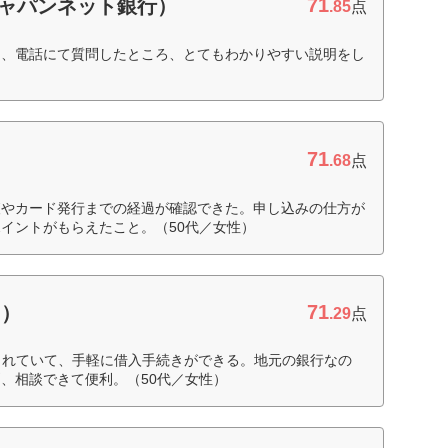
71
：ジャパンネット銀行）
.85
点
を、電話にて質問したところ、とてもわかりやすい説明をし
71
.68
点
査やカード発行までの経過が確認できた。申し込みの仕方が
イントがもらえたこと。（50代／女性）
71
ド）
.29
点
されていて、手軽に借入手続きができる。地元の銀行なの
、相談できて便利。（50代／女性）