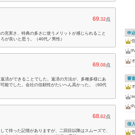
69
.32
点
申
スの充実さ、特典の多さに使うメリットが感じられること
ころが良いと思う。（40代／男性）
住
69
.08
点
審
に返済ができることでした。返済の方法が、多種多様にあ
可能でした。会社の信頼性がたいへん高かった。（60代
68
.62
点
借
きして待った記憶がありますが、二回目以降はスムーズで、
住