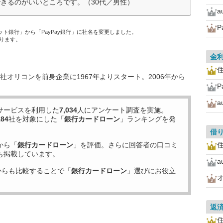
きるのがいいところです。（30代／男性）
ネット銀行」から「PayPay銀行」に社名を変更しました。
ります。
金
住
オリコンを前身企業に1967年よりスタート。2006年から
サービスを利用した
7,034
人にアンケート調査を実施。
184
社を対象にした「
銀行カードローン
」ランキングを発
借
から「
銀行カードローン
」を評価。さらに回答者の口コミ
住
も掲載しています。
からも比較することで「
銀行カードローン
」選びにお役立
返
住