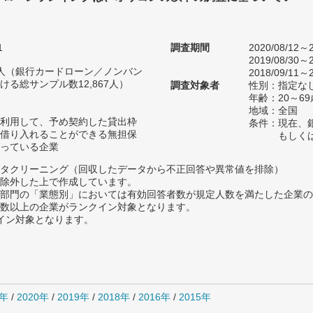
1
調査期間
2020/08/12～2
2019/08/30～2
34人（銀行カードローン／ノンバン
2018/09/11～2
る総サンプル数12,867人）
調査対象者
性別：指定な
年齢：20～69
地域：全国
利用して、予め契約した貸出枠
条件：現在、
借り入れることができる無担保
もしく
っている企業
タクリーニング（回収したデータから不正回答や異常値を排除）
除外した上で作成しています。
部門の「業態別」においては有効回答者数が規定人数を満たした企業の
数以上の企業がランクイン対象となります。
クイン対象となります。
1年
/
2020年
/
2019年
/
2018年
/
2016年
/
2015年