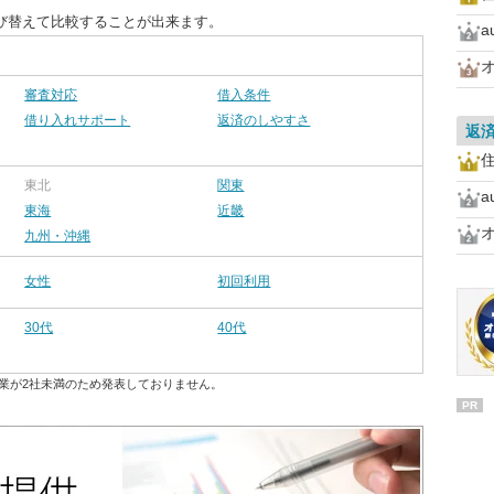
び替えて比較することが出来ます。
審査対応
借入条件
借り入れサポート
返済のしやすさ
返
住
東北
関東
東海
近畿
九州・沖縄
女性
初回利用
30代
40代
業が2社未満のため発表しておりません。
PR