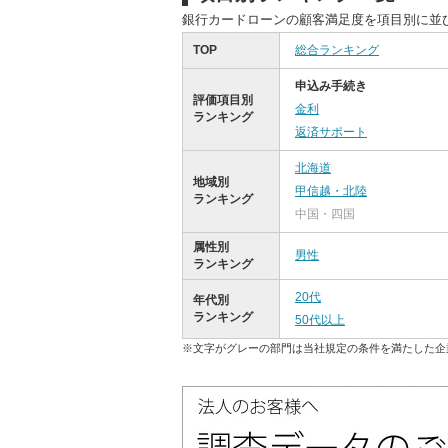
銀行カードローンの顧客満足度を項目別に並
TOP
総合ランキング
申込み手続き
評価項目別
金利
ランキング
返済サポート
北海道
地域別
甲信越・北陸
ランキング
中国・四国
属性別
男性
ランキング
20代
年代別
ランキング
50代以上
※文字がグレーの部門は当社規定の条件を満たした企