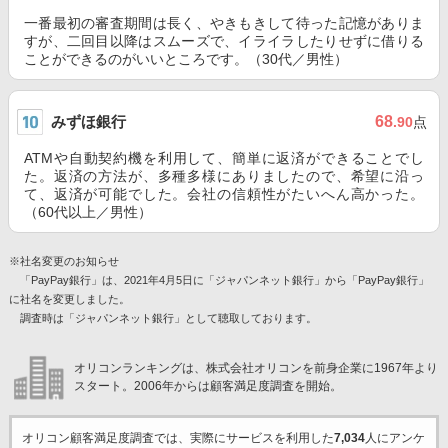
一番最初の審査期間は長く、やきもきして待った記憶がありま
すが、二回目以降はスムーズで、イライラしたりせずに借りる
ことができるのがいいところです。（30代／男性）
みずほ銀行
68
.90
点
ATMや自動契約機を利用して、簡単に返済ができることでし
た。返済の方法が、多種多様にありましたので、希望に沿っ
て、返済が可能でした。会社の信頼性がたいへん高かった。
（60代以上／男性）
※社名変更のお知らせ
「PayPay銀行」は、2021年4月5日に「ジャパンネット銀行」から「PayPay銀行」
に社名を変更しました。
調査時は「ジャパンネット銀行」として聴取しております。
オリコンランキングは、株式会社オリコンを前身企業に1967年より
スタート。2006年からは顧客満足度調査を開始。
オリコン顧客満足度調査では、実際にサービスを利用した
7,034
人にアンケ