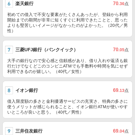
楽天銀行
70
.36
点
初めての借入で不安な要素がたくさんあったが、登録から利用
開始までの期間が非常に短くすぐに利用できたことと、思った
よりも堅苦しいイメージがなかったのがよかった。（20代／男
性）
三菱UFJ銀行（バンクイック）
70
.05
点
大手の銀行なので安心感と信頼感があり、借り入れや返済も銀
行だけでなくどこのコンビニATMでも手数料や時間を気にせず
利用できるのが嬉しい。（40代／女性）
イオン銀行
69
.13
点
借入限度額の多さと金利優遇サービスの充実さ、特典の多さに
使うメリットが感じられることと、イオン銀行ATMが使いやす
いところが良いと思う。（40代／男性）
三井住友銀行
69
.04
点