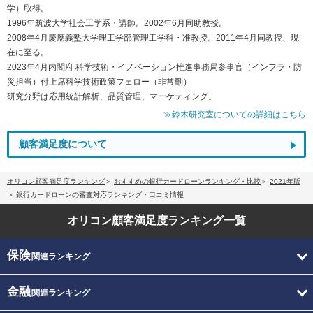
学）取得。
1996年筑波大学社会工学系・講師。2002年6月同助教授。
2008年4月慶應義塾大学理工学部管理工学科・准教授。2011年4月同教授、現
在に至る。
2023年4月内閣府 科学技術・イノベーション推進事務局参事官（インフラ・防
災担当）付上席科学技術政策フェロー（非常勤）
研究分野は応用統計解析、品質管理、マーケティング。
≫鈴木研究室についての詳細はこちら
顧客満足度について
オリコン顧客満足度ランキング
おすすめの銀行カードローンランキング・比較
2021年版
銀行カードローンの審査対応ランキング・口コミ情報
オリコン顧客満足度
ランキング一覧
保険
関連ランキング
金融
関連ランキング