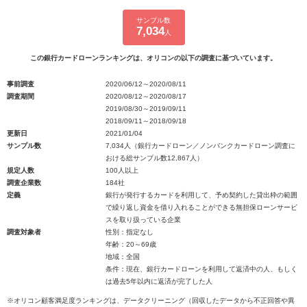
サンプル数
7,034
人
この銀行カードローンランキングは、オリコンの以下の調査に基づいています。
事前調査
2020/06/12～2020/08/11
調査期間
2020/08/12～2020/08/17
2019/08/30～2019/09/11
2018/09/11～2018/09/18
更新日
2021/01/04
サンプル数
7,034人（銀行カードローン／ノンバンクカードローン調査に
おける総サンプル数12,867人）
規定人数
100人以上
調査企業数
184社
定義
銀行が発行するカードを利用して、予め契約した貸出枠の範囲
で繰り返し資金を借り入れることができる無担保ローンサービ
スを取り扱っている企業
調査対象者
性別：指定なし
年齢：20～69歳
地域：全国
条件：現在、銀行カードローンを利用して返済中の人、もしく
は過去5年以内に返済が完了した人
※オリコン顧客満足度ランキングは、データクリーニング（回収したデータから不正回答や異