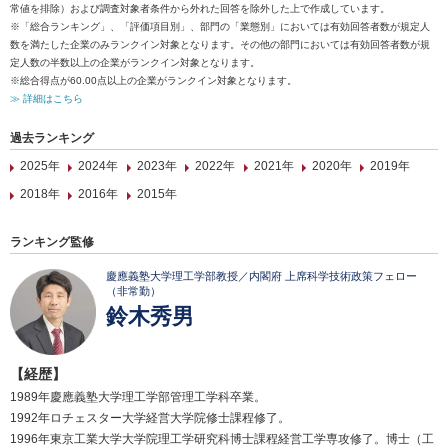
常値を排除）および調査対象者条件から外れた回答を除外した上で作成しています。
※「総合ランキング」、「評価項目別」、部門の「業態別」においては有効回答者数が規定人
数を満たした企業のみランクイン対象となります。その他の部門においては有効回答者数が規
定人数の半数以上の企業がランクイン対象となります。
※総合得点が60.00点以上の企業がランクイン対象となります。
≫ 詳細はこちら
過去ランキング
2025年
2024年
2023年
2022年
2021年
2020年
2019年
2018年
2016年
2015年
ランキング監修
慶應義塾大学理工学部教授／内閣府 上席科学技術政策フェロー
（非常勤）
鈴木秀男
【経歴】
1989年慶應義塾大学理工学部管理工学科卒業。
1992年ロチェスター大学経営大学院修士課程修了。
1996年東京工業大学大学院理工学研究科博士課程経営工学専攻修了。博士（工