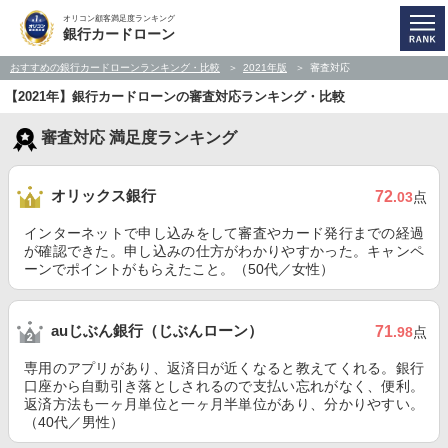
オリコン顧客満足度ランキング
銀行カードローン
おすすめの銀行カードローンランキング・比較
2021年版
審査対応
【2021年】銀行カードローンの審査対応ランキング・比較
審査対応 満足度ランキング
オリックス銀行
72
.03
点
インターネットで申し込みをして審査やカード発行までの経過
が確認できた。申し込みの仕方がわかりやすかった。キャンペ
ーンでポイントがもらえたこと。（50代／女性）
auじぶん銀行（じぶんローン）
71
.98
点
専用のアプリがあり、返済日が近くなると教えてくれる。銀行
口座から自動引き落としされるので支払い忘れがなく、便利。
返済方法も一ヶ月単位と一ヶ月半単位があり、分かりやすい。
（40代／男性）