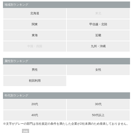
地域別ランキング
北海道
東北
関東
甲信越・北陸
東海
近畿
中国・四国
九州・沖縄
属性別ランキング
男性
女性
初回利用
年代別ランキング
20代
30代
40代
50代以上
※文字がグレーの部門は当社規定の条件を満たした企業が2社未満のため発表しておりません。
PR