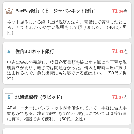
PayPay銀行（旧：ジャパンネット銀行）
71
.94
点
ネット操作による繰り上げ返済方法を、電話にて質問したとこ
ろ、とてもわかりやすい説明をして頂けました。（40代／男
性）
住信SBIネット銀行
71
.41
点
申込はWebで完結し、後日必要書類を提出する際にも丁寧な説
明資料があり手軽さでは問題なかった。借入も即時口座に振り
込まれるので、急な出費にも対応できる点はよい。（50代／男
性）
北海道銀行（ラピッド）
71
.37
点
ATMコーナーにパンフレットが常備されていて、手軽に借入手
続きができる。地元の銀行なので不明な点については直接行員
に質問、相談できて便利。（50代／女性）